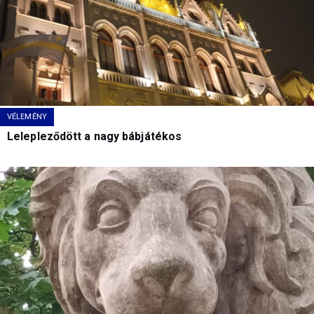
VÉLEMÉNY
Lelepleződött a nagy bábjátékos