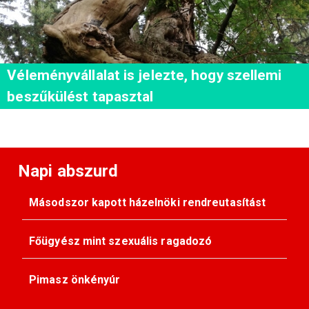
Véleményvállalat is jelezte, hogy szellemi
beszűkülést tapasztal
Napi abszurd
Másodszor kapott házelnöki rendreutasítást
Főügyész mint szexuális ragadozó
Pimasz önkényúr