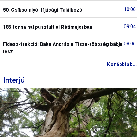
10:06
50. Csíksomlyói Ifjúsági Találkozó
09:04
185 tonna hal pusztult el Rétimajorban
08:06
Fidesz-frakció: Baka András a Tisza-többség bábja
lesz
Korábbiak...
Interjú