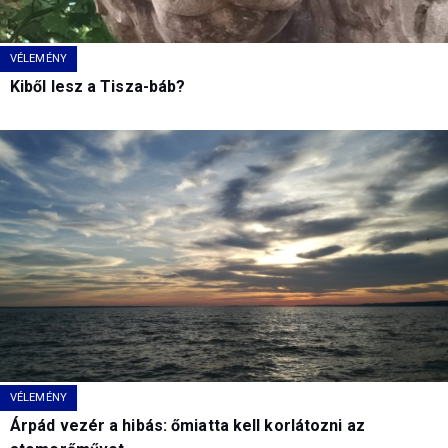
VÉLEMÉNY
Kiből lesz a Tisza-báb?
VÉLEMÉNY
Árpád vezér a hibás: őmiatta kell korlátozni az