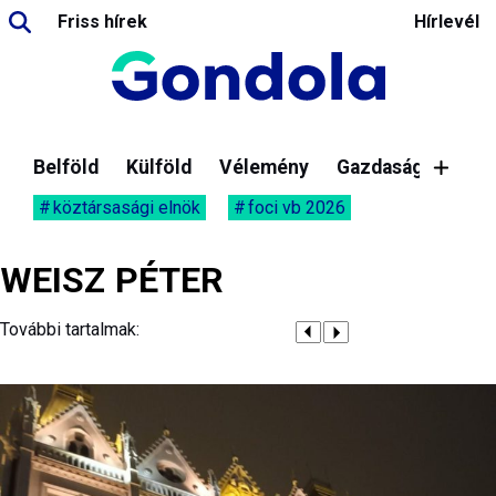
Friss hírek
Hírlevél
Belföld
Külföld
Vélemény
Gazdaság
köztársasági elnök
foci vb 2026
WEISZ PÉTER
További tartalmak: