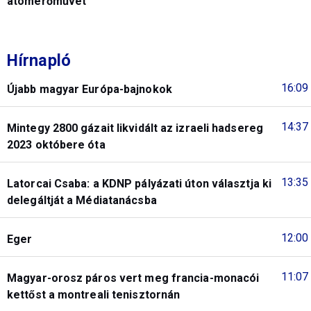
atomerőművet
Hírnapló
16:09
Újabb magyar Európa-bajnokok
14:37
Mintegy 2800 gázait likvidált az izraeli hadsereg
2023 októbere óta
13:35
Latorcai Csaba: a KDNP pályázati úton választja ki
delegáltját a Médiatanácsba
12:00
Eger
11:07
Magyar-orosz páros vert meg francia-monacói
kettőst a montreali tenisztornán