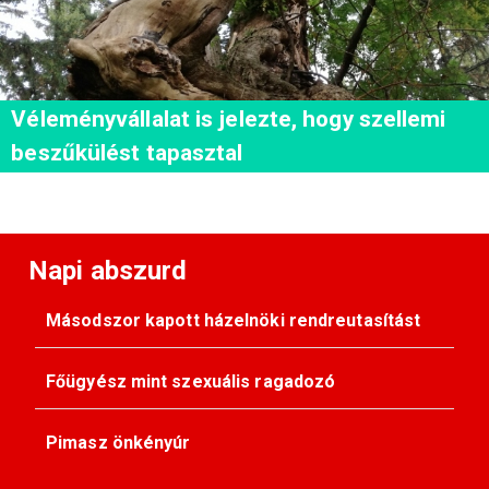
Véleményvállalat is jelezte, hogy szellemi
beszűkülést tapasztal
Napi abszurd
Másodszor kapott házelnöki rendreutasítást
Főügyész mint szexuális ragadozó
Pimasz önkényúr