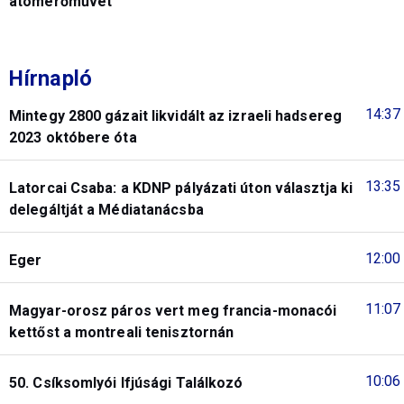
atomerőművet
Hírnapló
14:37
Mintegy 2800 gázait likvidált az izraeli hadsereg
2023 októbere óta
13:35
Latorcai Csaba: a KDNP pályázati úton választja ki
delegáltját a Médiatanácsba
12:00
Eger
11:07
Magyar-orosz páros vert meg francia-monacói
kettőst a montreali tenisztornán
10:06
50. Csíksomlyói Ifjúsági Találkozó