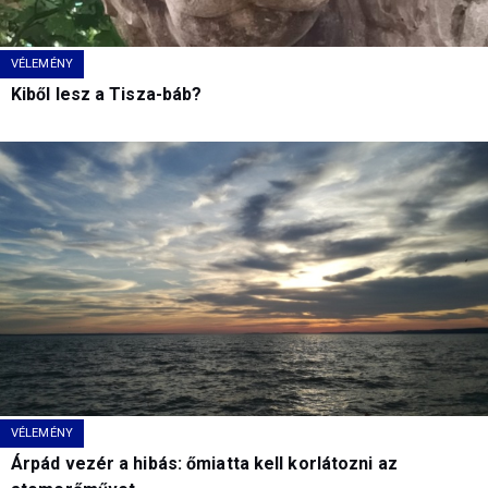
VÉLEMÉNY
Kiből lesz a Tisza-báb?
VÉLEMÉNY
Árpád vezér a hibás: őmiatta kell korlátozni az