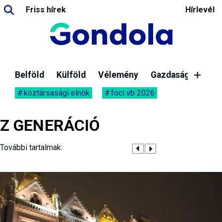
Friss hírek
Hírlevél
Belföld
Külföld
Vélemény
Gazdaság
köztársasági elnök
foci vb 2026
Z GENERÁCIÓ
További tartalmak: