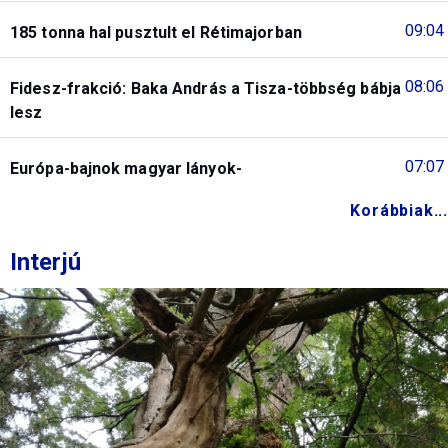
09:04
185 tonna hal pusztult el Rétimajorban
08:06
Fidesz-frakció: Baka András a Tisza-többség bábja
lesz
07:07
Európa-bajnok magyar lányok-
Korábbiak...
Interjú