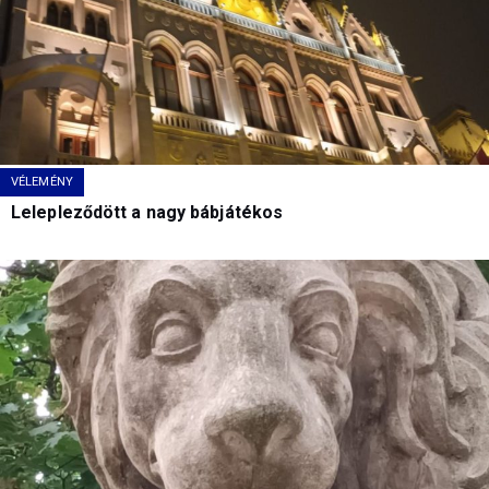
VÉLEMÉNY
Lelepleződött a nagy bábjátékos