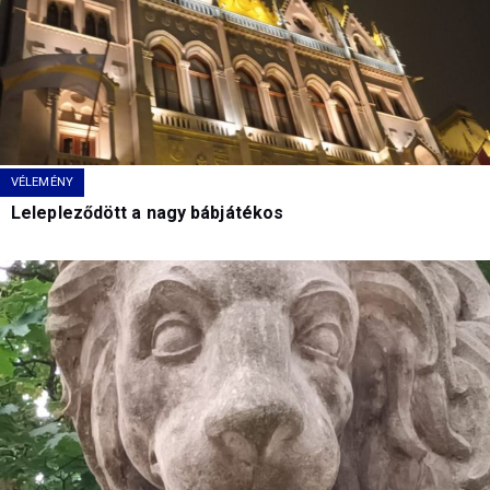
VÉLEMÉNY
Lelepleződött a nagy bábjátékos