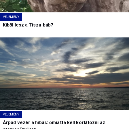
VÉLEMÉNY
Kiből lesz a Tisza-báb?
VÉLEMÉNY
Árpád vezér a hibás: őmiatta kell korlátozni az