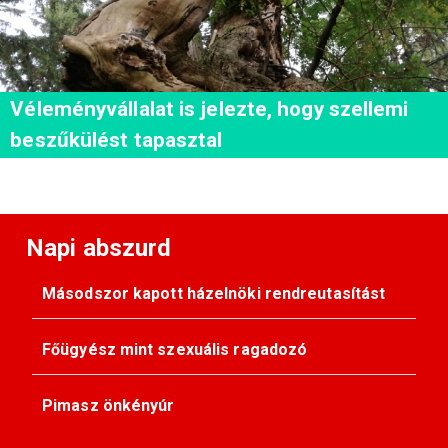
Véleményvállalat is jelezte, hogy szellemi
beszűkülést tapasztal
Napi abszurd
Másodszor kapott házelnöki rendreutasítást
Főügyész mint szexuális ragadozó
Pimasz önkényúr