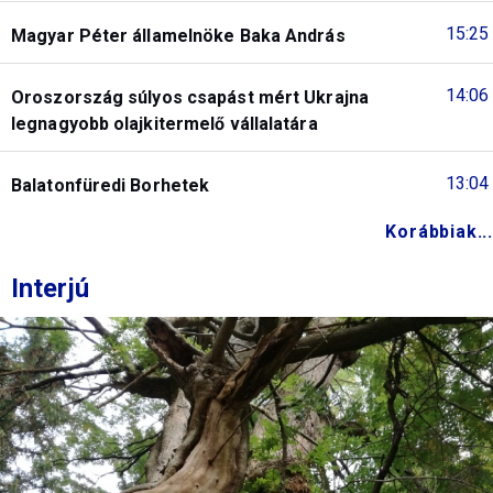
15:25
Magyar Péter államelnöke Baka András
14:06
Oroszország súlyos csapást mért Ukrajna
legnagyobb olajkitermelő vállalatára
13:04
Balatonfüredi Borhetek
Korábbiak...
Interjú