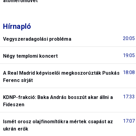
atomerőművet
Hírnapló
20:05
Vegyszeradagolási probléma
19:05
Négy templomi koncert
18:08
A Real Madrid képviselői megkoszorúzták Puskás
Ferenc sírját
17:33
KDNP-frakció: Baka András bosszút akar állni a
Fideszen
17:07
Ismét orosz olajfinomítókra mértek csapást az
ukrán erők