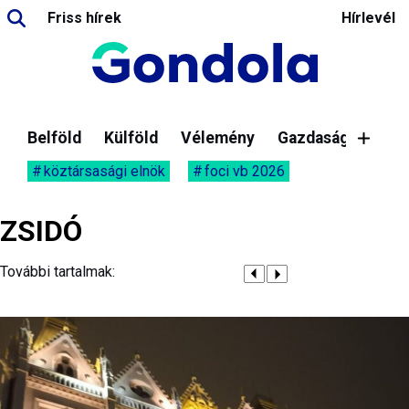
Friss hírek
Hírlevél
Belföld
Külföld
Vélemény
Gazdaság
köztársasági elnök
foci vb 2026
ZSIDÓ
További tartalmak: