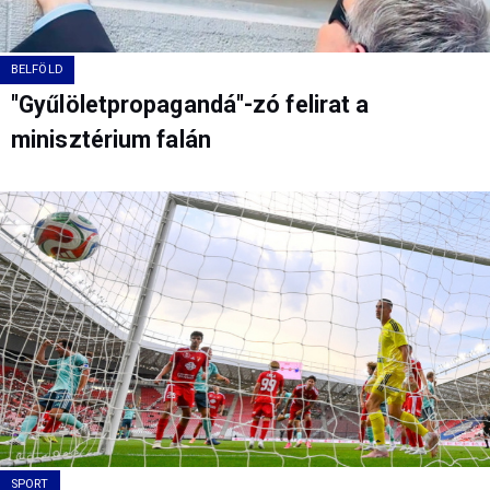
BELFÖLD
"Gyűlöletpropagandá"-zó felirat a
minisztérium falán
SPORT