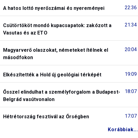
22:36
A hatos lottó nyerőszámai és nyereményei
21:34
Csütörtököt mondó kupacsapatok: zakózott a
Vasutas és az ETO
20:04
Magyarverő olaszokat, németeket ítélnek el
másodfokon
19:09
Elkészítették a Hold új geológiai térképét
18:07
Ősszel elindulhat a személyforgalom a Budapest-
Belgrád vasútvonalon
17:07
Hétrétország fesztivál az Őrségben
Korábbiak...