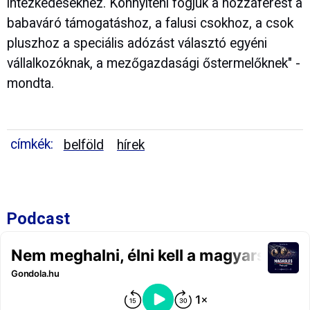
intézkedésekhez. Könnyíteni fogjuk a hozzáférést a
babaváró támogatáshoz, a falusi csokhoz, a csok
pluszhoz a speciális adózást választó egyéni
vállalkozóknak, a mezőgazdasági őstermelőknek" -
mondta.
címkék:
belföld
hírek
Podcast