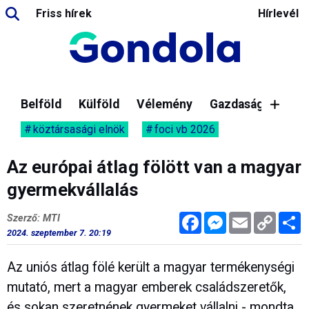
Friss hírek
Hírlevél
Belföld
Külföld
Vélemény
Gazdaság
köztársasági elnök
foci vb 2026
Az európai átlag fölött van a magyar
gyermekvállalás
Facebook
Messenger
Email
Copy
M
Szerző: MTI
Link
2024. szeptember 7. 20:19
Az uniós átlag fölé került a magyar termékenységi
mutató, mert a magyar emberek családszeretők,
és sokan szeretnének gyermeket vállalni - mondta