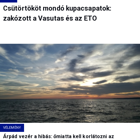
Csütörtököt mondó kupacsapatok:
zakózott a Vasutas és az ETO
VÉLEMÉNY
Árpád vezér a hibás: őmiatta kell korlátozni az