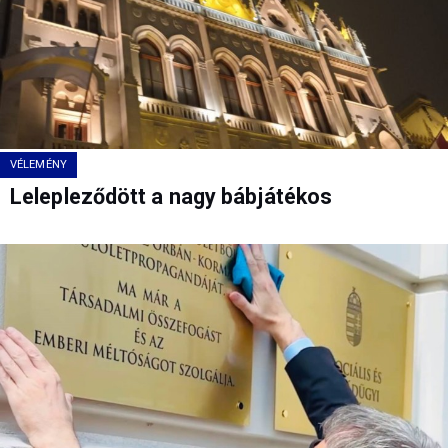
VÉLEMÉNY
Lelepleződött a nagy bábjátékos