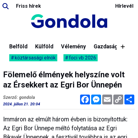
Friss hírek
Hírlevél
Belföld
Külföld
Vélemény
Gazdaság
köztársasági elnök
foci vb 2026
Fölemelő élmények helyszíne volt
az Érsekkert az Egri Bor Ünnepén
Facebook
Messenger
Email
Copy
M
Szerző: gondola
Link
2024. július 21. 20:04
Immáron az elmúlt három évben is bizonyítottuk:
Az Egri Bor Ünnepe méltó folytatása az Egri
Bikavér Ünnepnek, a fesztivál továbbra is az egri