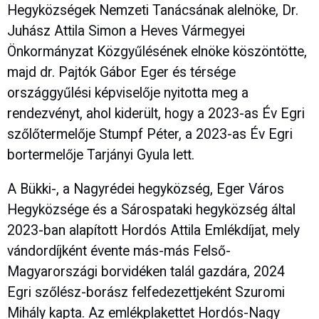
Hegyközségek Nemzeti Tanácsának alelnöke, Dr.
Juhász Attila Simon a Heves Vármegyei
Önkormányzat Közgyűlésének elnöke köszöntötte,
majd dr. Pajtók Gábor Eger és térsége
országgyűlési képviselője nyitotta meg a
rendezvényt, ahol kiderült, hogy a 2023-as Év Egri
szőlőtermelője Stumpf Péter, a 2023-as Év Egri
bortermelője Tarjányi Gyula lett.
A Bükki-, a Nagyrédei hegyközség, Eger Város
Hegyközsége és a Sárospataki hegyközség által
2023-ban alapított Hordós Attila Emlékdíjat, mely
vándordíjként évente más-más Felső-
Magyarországi borvidéken talál gazdára, 2024
Egri szőlész-borász felfedezettjeként Szuromi
Mihály kapta. Az emlékplakettet Hordós-Nagy