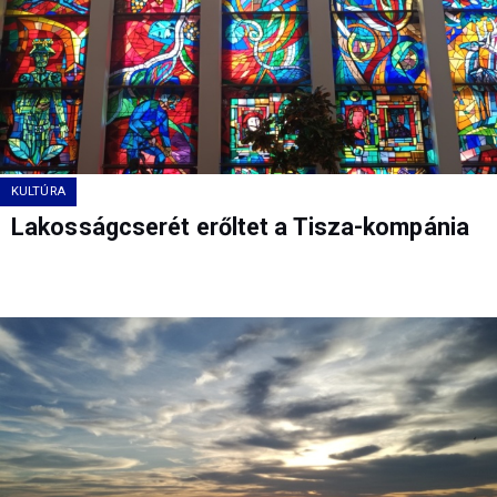
KULTÚRA
Lakosságcserét erőltet a Tisza-kompánia