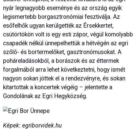
nyár legnagyobb eseménye és az ország egyik
legismertebb borgasztronómiai fesztiválja. Az
esőfelhők ugyan kerülgették az Érsekkertet,
csütörtökön volt is egy esti zápor, végül komolyabb
csapadék nélkül ünnepelhettük a hétvégén az egri
szőlő- és bortermelőket, gasztronómusokat. A
poháreladásokból, a borászok és az éttermek
forgalmából arra lehet következtetni, hogy ismét
nagyon sokan jöttek el a rendezvényre, és sokan
kitartottak a koncertek végéig – jelentette a
Gondolának az Egri Hegyközség.
Képek: egriborvidek.hu