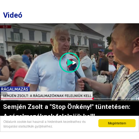
Videó
Semjén Zsolt a "Stop Önkény!" tüntetésen:
A rágalmazóknak felelniük kell!
Oldalunk cookie-kat használ a hirdetések kezeléséhez és
Megértettem
látogatási statisztikák gyűjtéséhez.