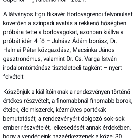
A látványos Egri Bikavér Borlovagrendi felvonulást
követően a színpadi avatás a rekkenő hőségben
próbára tette a borlovagokat, azonban kiállva a
próbát idén 4 fő – Juhász Ádám borász, Dr.
Halmai Péter közgazdász, Macsinka János
gasztronómus, valamint Dr. Cs. Varga István
irodalomtörténész tiszteletbeli tagként – nyert
felvételt.
Köszönjük a kiállítóinknak a rendezvényen történő
értékes részvételt, a finomabbnál finomabb borok,
ételek, élelmiszerek, kézműves portékák
bemutatását, a rendezvényért dolgozó sok-sok
ember részvételét, lelkesedését annak érdekében,
hogy a vendégeink hazaérkezzenek a közel 30