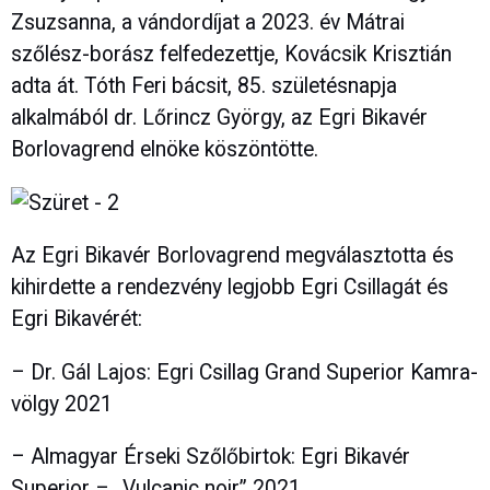
Zsuzsanna, a vándordíjat a 2023. év Mátrai
szőlész-borász felfedezettje, Kovácsik Krisztián
adta át. Tóth Feri bácsit, 85. születésnapja
alkalmából dr. Lőrincz György, az Egri Bikavér
Borlovagrend elnöke köszöntötte.
Az Egri Bikavér Borlovagrend megválasztotta és
kihirdette a rendezvény legjobb Egri Csillagát és
Egri Bikavérét:
– Dr. Gál Lajos: Egri Csillag Grand Superior Kamra-
völgy 2021
– Almagyar Érseki Szőlőbirtok: Egri Bikavér
Superior – „Vulcanic noir” 2021.