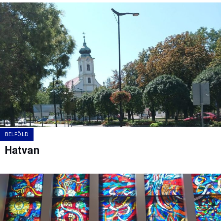
BELFÖLD
Hatvan