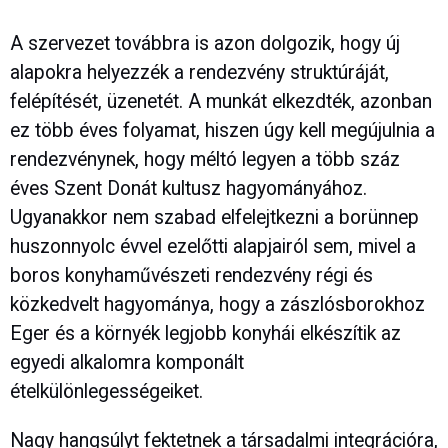
A szervezet továbbra is azon dolgozik, hogy új
alapokra helyezzék a rendezvény struktúráját,
felépítését, üzenetét. A munkát elkezdték, azonban
ez több éves folyamat, hiszen úgy kell megújulnia a
rendezvénynek, hogy méltó legyen a több száz
éves Szent Donát kultusz hagyományához.
Ugyanakkor nem szabad elfelejtkezni a borünnep
huszonnyolc évvel ezelőtti alapjairól sem, mivel a
boros konyhaművészeti rendezvény régi és
közkedvelt hagyománya, hogy a zászlósborokhoz
Eger és a környék legjobb konyhái elkészítik az
egyedi alkalomra komponált
ételkülönlegességeiket.
Nagy hangsúlyt fektetnek a társadalmi integrációra,