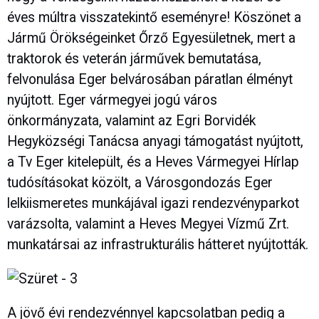
éves múltra visszatekintő eseményre! Köszönet a
Jármű Örökségeinket Őrző Egyesületnek, mert a
traktorok és veterán járművek bemutatása,
felvonulása Eger belvárosában páratlan élményt
nyújtott. Eger vármegyei jogú város
önkormányzata, valamint az Egri Borvidék
Hegyközségi Tanácsa anyagi támogatást nyújtott,
a Tv Eger kitelepült, és a Heves Vármegyei Hírlap
tudósításokat közölt, a Városgondozás Eger
lelkiismeretes munkájával igazi rendezvényparkot
varázsolta, valamint a Heves Megyei Vízmű Zrt.
munkatársai az infrastrukturális hátteret nyújtották.
A jövő évi rendezvénnyel kapcsolatban pedig a