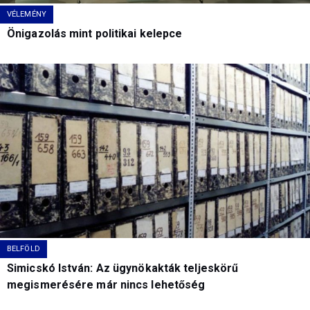
VÉLEMÉNY
Önigazolás mint politikai kelepce
BELFÖLD
Simicskó István: Az ügynökakták teljeskörű
megismerésére már nincs lehetőség