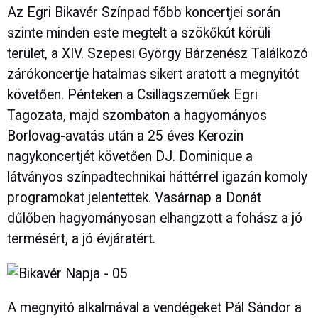
Az Egri Bikavér Színpad főbb koncertjei során
szinte minden este megtelt a szökőkút körüli
terület, a XIV. Szepesi György Bárzenész Találkozó
zárókoncertje hatalmas sikert aratott a megnyitót
követően. Pénteken a Csillagszeműek Egri
Tagozata, majd szombaton a hagyományos
Borlovag-avatás után a 25 éves Kerozin
nagykoncertjét követően DJ. Dominique a
látványos színpadtechnikai háttérrel igazán komoly
programokat jelentettek. Vasárnap a Donát
dűlőben hagyományosan elhangzott a fohász a jó
termésért, a jó évjáratért.
A megnyitó alkalmával a vendégeket Pál Sándor a