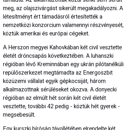
meg, az olajszivárgást sikerült megakadályozni. A
létesítményt ért támadásról értesítették a
nemzetközi konzorcium valamennyi részvényesét,
köztük amerikai és európai cégeket.
A Herszon megyei Kahovkában két civil vesztette
életét dróncsapás következtében. A luhanszki
régióban lévő Kreminnában egy ukrán pilótanélküli
repülőszerkezet megtámadta az Energoszbit
közüzemi vállalat egyik gépkocsiját, három
alkalmazottnak sérüléseket okozva. A donyecki
régióban az elmúlt hét során két civil életét
vesztette, további 42 pedig - köztük hét gyerek -
megsebesült.
Egy kurszki bíróság távollétében elrendelte két