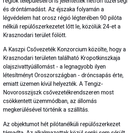
régiók településeiről is jelentettek hétfőn tüzérségi
és dróntámadást. Az éjszaka folyamán a
légvédelem hat orosz régió légterében 90 pilóta
nélküli repülőszerkezetet lőtt le, közölük 24-et a
Krasznodari terület fölött.
A Kaszpi Csővezeték Konzorcium közölte, hogy a
Krasznodari területen található Kropotkinszkaja
olajszivattyúállomást - a legnagyobb ilyen
létesítményt Oroszországban - dróncsapás érte,
emiatt üzemen kívül helyezték. A Tengiz-
Novorosszijszk csővezetékrendszeren most
csökkentett üzemmódban, az állomás
megkerülésével történik a szállítás.
Az objektumot hét pilótanélküli repülőszerkezet
támadta. Az alkalmazottak közül senki sem sérült