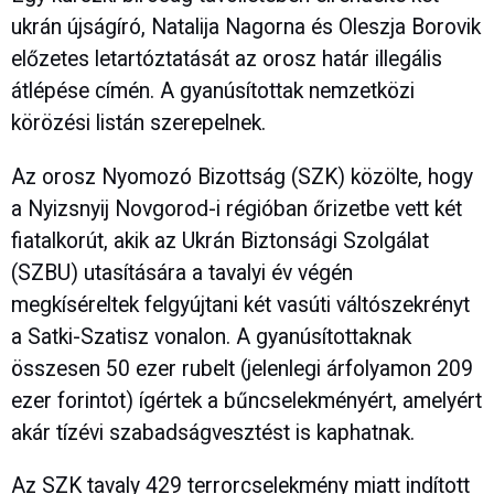
ukrán újságíró, Natalija Nagorna és Oleszja Borovik
előzetes letartóztatását az orosz határ illegális
átlépése címén. A gyanúsítottak nemzetközi
körözési listán szerepelnek.
Az orosz Nyomozó Bizottság (SZK) közölte, hogy
a Nyizsnyij Novgorod-i régióban őrizetbe vett két
fiatalkorút, akik az Ukrán Biztonsági Szolgálat
(SZBU) utasítására a tavalyi év végén
megkíséreltek felgyújtani két vasúti váltószekrényt
a Satki-Szatisz vonalon. A gyanúsítottaknak
összesen 50 ezer rubelt (jelenlegi árfolyamon 209
ezer forintot) ígértek a bűncselekményért, amelyért
akár tízévi szabadságvesztést is kaphatnak.
Az SZK tavaly 429 terrorcselekmény miatt indított