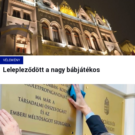
VÉLEMÉNY
Lelepleződött a nagy bábjátékos