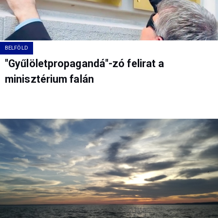
BELFÖLD
"Gyűlöletpropagandá"-zó felirat a
minisztérium falán