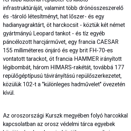
infrastruktúráját, valamint több drónösszeszerelő
és -tároló létesítményt, hat lőszer- és egy
hadianyagraktárt, öt harckocsit - köztük két német
gyártmányú Leopard tankot - és tíz egyéb
páncélozott harcjárművet, egy francia CAESAR
155 milliméteres önjáró és egy brit FH-70-es
vontatott tarackot, öt francia HAMMER irányított
légibombát, három HIMARS-rakétát, továbbá 177
repülőgéptípusú távirányítású repülőszerkezetet,
közülük 102-t a "különleges hadművelet" övezetén
kívül.
Az oroszországi Kurszk megyében folyó harcokkal
kapcsolatban az orosz védelmi tárca egyebek