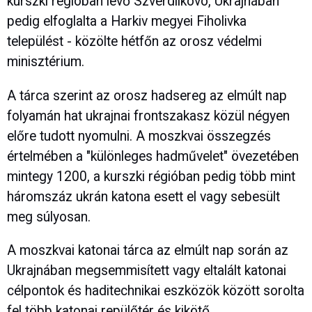
kurszki régióban lévő Szverdlikovo, Ukrajnában
pedig elfoglalta a Harkiv megyei Fiholivka
települést - közölte hétfőn az orosz védelmi
minisztérium.
A tárca szerint az orosz hadsereg az elmúlt nap
folyamán hat ukrajnai frontszakasz közül négyen
előre tudott nyomulni. A moszkvai összegzés
értelmében a "különleges hadművelet" övezetében
mintegy 1200, a kurszki régióban pedig több mint
háromszáz ukrán katona esett el vagy sebesült
meg súlyosan.
A moszkvai katonai tárca az elmúlt nap során az
Ukrajnában megsemmisített vagy eltalált katonai
célpontok és haditechnikai eszközök között sorolta
fel több katonai repülőtér és kikötő