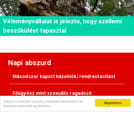
Véleményvállalat is jelezte, hogy szellemi
beszűkülést tapasztal
Napi abszurd
Másodszor kapott házelnöki rendreutasítást
Főügyész mint szexuális ragadozó
Oldalunk cookie-kat használ a hirdetések kezeléséhez és
Megértettem
látogatási statisztikák gyűjtéséhez.
Pimasz önkényúr