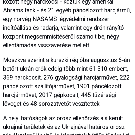
között négy harckocsi - köztük egy amerikai
Abrams tank - és 21 egyéb páncélozott harcjármű,
egy norvég NASAMS légvédelmi rendszer
indítóállása és radarja, valamint egy drónirányító
központ megsemmisítéséről számolt be, négy
ellentámadás visszaverése mellett.
Moszkva szerint a kurszki régióba augusztus 6-án
betört ukrán erők eddig több mint 61 310 embert,
369 harckocsit, 276 gyalogsági harcjárművet, 222
páncélozott szállítójárművet, 1901 páncélozott
harcjárművet, 2017 gépkocsit, 445 tüzérségi
löveget és 48 sorozatvetőt veszítettek.
A helyi hatóságok az orosz ellenőrzés alá került
ukrajnai területek és az Ukrajnával határos orosz