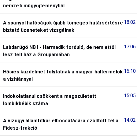
nemzeti műgyűjteményből
18:02
A spanyol hatóságok újabb tömeges határsértésre
biztató üzeneteket vizsgálnak
17:06
Labdarúgó NB I - Harmadik forduló, de nem ettől
lesz telt ház a Groupamában
16:10
Hősies küzdelmet folytatnak a magyar haltermelők
a vízhiánnyal
15:05
Indokolatlanul csökkent a megszületett
lombikbébik száma
14:02
A vízügyi államtitkár elbocsátására szólított fel a
Fidesz-frakció