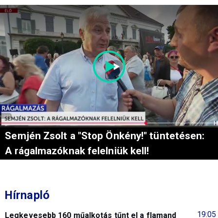
Semjén Zsolt a "Stop Önkény!" tüntetésen:
A rágalmazóknak felelniük kell!
Hírnapló
19:05
Legkevesebb 160 műalkotás tűnt el a flamand