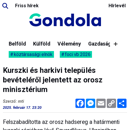
Friss hírek
Hírlevél
Belföld
Külföld
Vélemény
Gazdaság
köztársasági elnök
foci vb 2026
Kurszki és harkivi település
bevételéről jelentett az orosz
minisztérium
Facebook
Messenger
Email
Copy
M
Szerző: mti
Link
2025. február 17. 23:20
Felszabadította az orosz hadsereg a határmenti