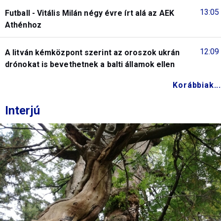
13:05
Futball - Vitális Milán négy évre írt alá az AEK
Athénhoz
12:09
A litván kémközpont szerint az oroszok ukrán
drónokat is bevethetnek a balti államok ellen
Korábbiak...
Interjú