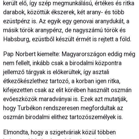
került elő, így szép megmunkálású, értékes és ritka
darabok, közöttük ékszerek, két arany- és több
ezüstpénz is. Az egyik egy genovai aranydukát, a
másik török aranypénz, de nagyszámú török és
Habsburg, ezüstből készült érmét is rejtett a föld.
Pap Norbert kiemelte: Magyarországon eddig még
nem fellelt, inkább csak a birodalmi központra
jellemző tárgyak is előkerültek, így asztali
étkezőkészlethez tartozó, a korban igen ritka,
kifejezetten csak az elit körében használt oszmán
evőeszközök maradványai is. Ezek azt mutatják,
hogy Turbékon rendszeresen megfordultak az
oszmán birodalmi elithez tartozószemélyek is.
Elmondta, hogy a szigetváriak közül többen