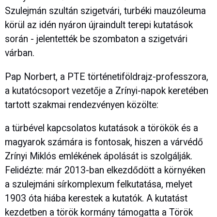
Szulejmán szultán szigetvári, turbéki mauzóleuma
körül az idén nyáron újraindult terepi kutatások
során - jelentették be szombaton a szigetvári
várban.
Pap Norbert, a PTE történetiföldrajz-professzora,
a kutatócsoport vezetője a Zrínyi-napok keretében
tartott szakmai rendezvényen közölte:
a türbével kapcsolatos kutatások a törökök és a
magyarok számára is fontosak, hiszen a várvédő
Zrínyi Miklós emlékének ápolását is szolgálják.
Felidézte: már 2013-ban elkezdődött a környéken
a szulejmáni sírkomplexum felkutatása, melyet
1903 óta hiába kerestek a kutatók. A kutatást
kezdetben a török kormány támogatta a Török