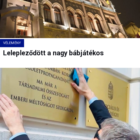
VÉLEMÉNY
Lelepleződött a nagy bábjátékos