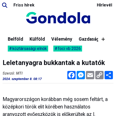
Friss hírek
Hírlevél
Belföld
Külföld
Vélemény
Gazdaság
köztársasági elnök
foci vb 2026
Leletanyagra bukkantak a kutatók
Facebook
Messenger
Email
Copy
M
Szerző: MTI
Link
2024. szeptember 8. 08:17
Magyarországon korábban még sosem feltárt, a
középkori török elit körében használatos
aranyozott evőeszközök is előkerültek az I.