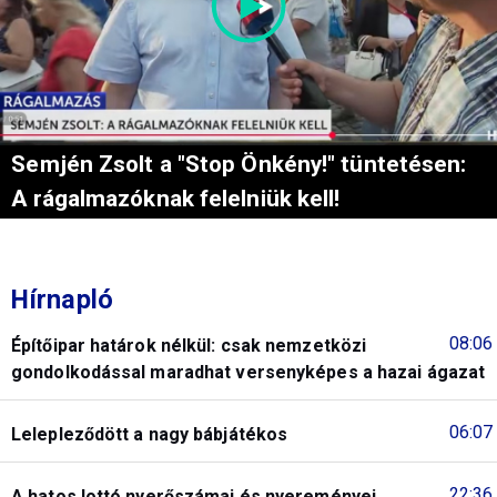
Semjén Zsolt a "Stop Önkény!" tüntetésen:
A rágalmazóknak felelniük kell!
Hírnapló
08:06
Építőipar határok nélkül: csak nemzetközi
gondolkodással maradhat versenyképes a hazai ágazat
06:07
Lelepleződött a nagy bábjátékos
22:36
A hatos lottó nyerőszámai és nyereményei