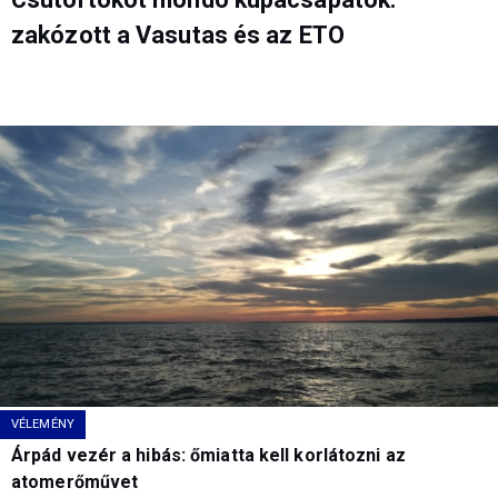
zakózott a Vasutas és az ETO
VÉLEMÉNY
Árpád vezér a hibás: őmiatta kell korlátozni az
atomerőművet