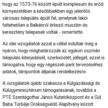
hogy az 1573-76 között épült komplexum és erőd
környezetében a későbbiekben egy jelentős
városias település épült fel, amelynek lakói
feltehetően a Balkánról érkező muszlim és
keresztény telepesek voltak - ismertette.
Az idei vizsgálatok azzal a céllal indultak meg a
nyáron, hogy meghatározzák az egykori oszmán
település kiterjedését, szerkezetét, jellegét, ezzel is
támogatva, hogy egy régészeti park tervezéséhez
adatok, támpontok álljanak rendelkezésre.
A vizsgálatok újabb szakasza a Külgazdasági és
Külügyminisztérium támogatásának, továbbá a
PTE Szentágothai János Kutatóközpont és a Gül
Baba Türbéje Örökségvédő Alapítvány között