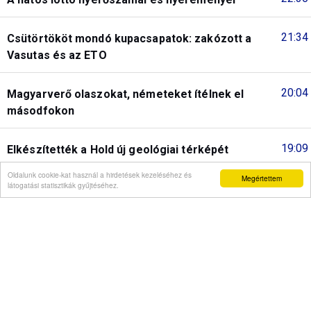
21:34
Csütörtököt mondó kupacsapatok: zakózott a
Vasutas és az ETO
20:04
Magyarverő olaszokat, németeket ítélnek el
másodfokon
19:09
Elkészítették a Hold új geológiai térképét
Oldalunk cookie-kat használ a hirdetések kezeléséhez és
Megértettem
látogatási statisztikák gyűjtéséhez.
18:07
Ősszel elindulhat a személyforgalom a Budapest-
Belgrád vasútvonalon
17:07
Hétrétország fesztivál az Őrségben
Korábbiak...
Interjú