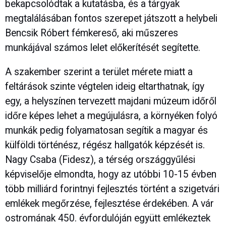
bekapcsolódtak a kutatásba, és a tárgyak
megtalálásában fontos szerepet játszott a helybeli
Bencsik Róbert fémkereső, aki műszeres
munkájával számos lelet előkerítését segítette.
A szakember szerint a terület mérete miatt a
feltárások szinte végtelen ideig eltarthatnak, így
egy, a helyszínen tervezett majdani múzeum időről
időre képes lehet a megújulásra, a környéken folyó
munkák pedig folyamatosan segítik a magyar és
külföldi történész, régész hallgatók képzését is.
Nagy Csaba (Fidesz), a térség országgyűlési
képviselője elmondta, hogy az utóbbi 10-15 évben
több milliárd forintnyi fejlesztés történt a szigetvári
emlékek megőrzése, fejlesztése érdekében. A vár
ostromának 450. évfordulóján együtt emlékeztek