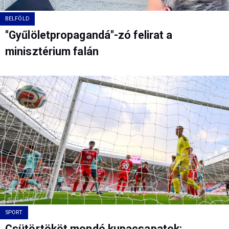
BELFÖLD
"Gyűlöletpropagandá"-zó felirat a
minisztérium falán
SPORT
Csütörtököt mondó kupacsapatok: