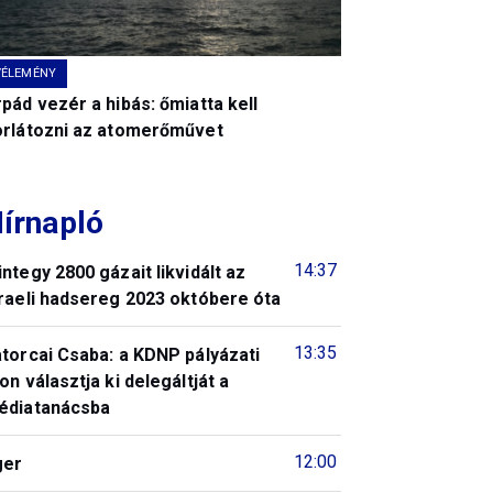
VÉLEMÉNY
pád vezér a hibás: őmiatta kell
orlátozni az atomerőművet
írnapló
14:37
ntegy 2800 gázait likvidált az
raeli hadsereg 2023 októbere óta
13:35
torcai Csaba: a KDNP pályázati
on választja ki delegáltját a
édiatanácsba
12:00
ger