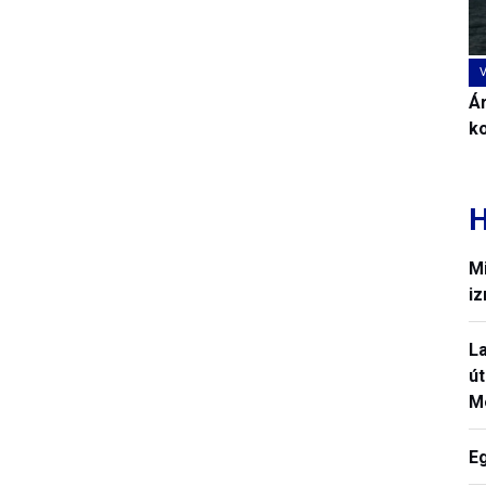
Ár
k
H
Mi
iz
La
út
M
E