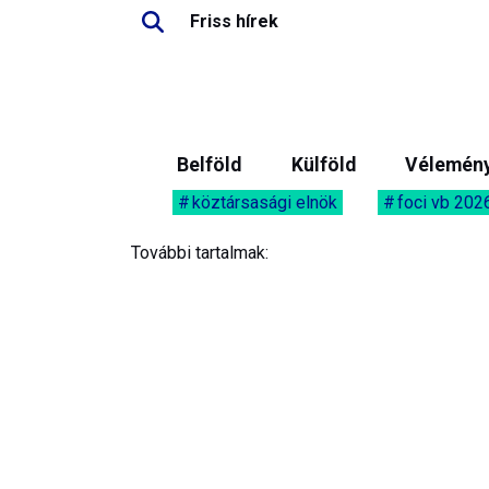
Friss hírek
Belföld
Külföld
Vélemén
köztársasági elnök
foci vb 202
További tartalmak: