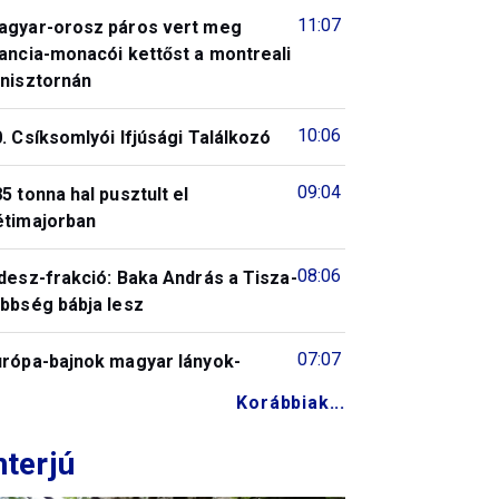
11:07
agyar-orosz páros vert meg
ancia-monacói kettőst a montreali
enisztornán
10:06
. Csíksomlyói Ifjúsági Találkozó
09:04
5 tonna hal pusztult el
étimajorban
08:06
desz-frakció: Baka András a Tisza-
öbbség bábja lesz
07:07
urópa-bajnok magyar lányok-
Korábbiak...
nterjú