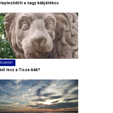
elepleződött a nagy bábjátékos
VÉLEMÉNY
ből lesz a Tisza-báb?