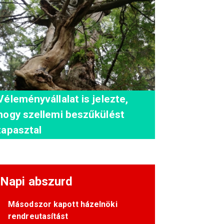
Véleményvállalat is jelezte,
hogy szellemi beszűkülést
tapasztal
Napi abszurd
Másodszor kapott házelnöki
rendreutasítást