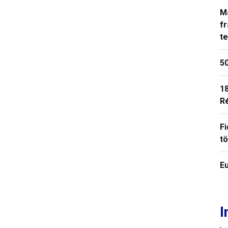
M
fr
t
50
18
R
Fi
t
E
I