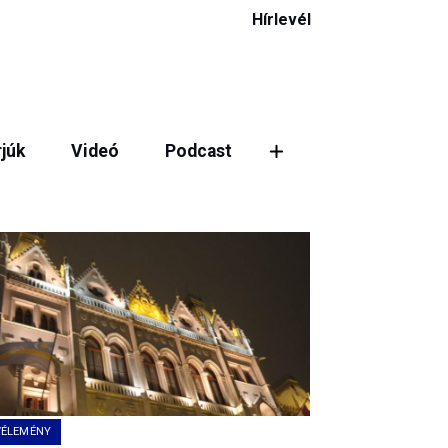
Hírlevél
rjúk
Videó
Podcast
VÉLEMÉNY