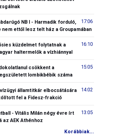
izsgálnak
17:06
bdarúgó NB I - Harmadik forduló,
 nem ettől lesz telt ház a Groupamában
16:10
ősies küzdelmet folytatnak a
gyar haltermelők a vízhiánnyal
15:05
dokolatlanul csökkent a
egszületett lombikbébik száma
14:02
vízügyi államtitkár elbocsátására
ólított fel a Fidesz-frakció
13:05
tball - Vitális Milán négy évre írt
lá az AEK Athénhoz
Korábbiak...