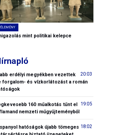
VÉLEMÉNY
igazolás mint politikai kelepce
írnapló
20:03
jabb erdélyi megyékben vezettek
e forgalom- és vízkorlátozást a román
atóságok
19:05
egkevesebb 160 műalkotás tűnt el
 flamand nemzeti műgyűjteményből
18:02
 spanyol hatóságok újabb tömeges
atársértésre biztató üzeneteket