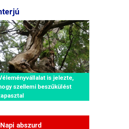
nterjú
Véleményvállalat is jelezte,
hogy szellemi beszűkülést
tapasztal
Napi abszurd