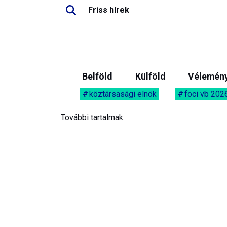
Friss hírek
Belföld
Külföld
Vélemén
köztársasági elnök
foci vb 202
További tartalmak: