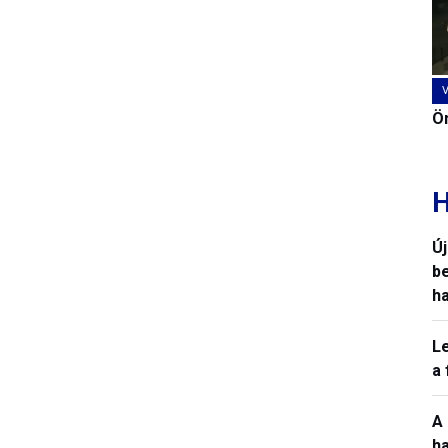
Ön
H
Ú
b
h
L
a
A
h