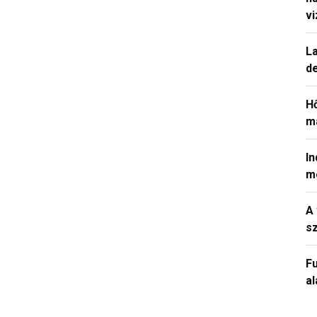
v
La
de
H
ma
In
m
A 
sz
Fu
a