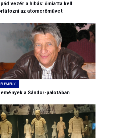
pád vezér a hibás: őmiatta kell
orlátozni az atomerőművet
VÉLEMÉNY
semények a Sándor-palotában