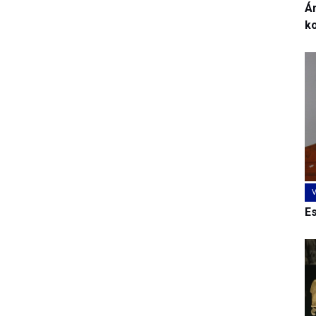
Ár
k
E