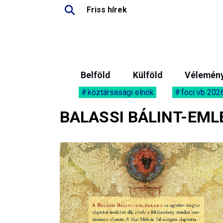
Friss hírek
Belföld
Külföld
Vélemén
köztársasági elnök
foci vb 202
BALASSI BÁLINT-EM