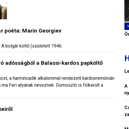
r poéta: Marin Georgiev
Ön
 A bolgár költő (született 1946.
H
áró adósságból a Balassi-kardos papköltő
L
 most, a harmincadik alkalommal rendezett kardceremónián
an ma Feri atyának neveznek. Domoszló is fölkerült a
A
n
C
eiről
z