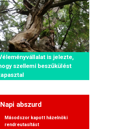
Véleményvállalat is jelezte,
hogy szellemi beszűkülést
tapasztal
Napi abszurd
Másodszor kapott házelnöki
rendreutasítást