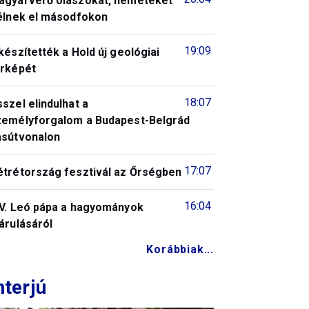
agyarverő olaszokat, németeket
télnek el másodfokon
19:09
készítették a Hold új geológiai
érképét
18:07
szel elindulhat a
zemélyforgalom a Budapest-Belgrád
asútvonalon
17:07
étrétország fesztivál az Őrségben
16:04
IV. Leó pápa a hagyományok
árulásáról
Korábbiak...
nterjú