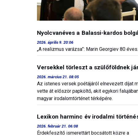
Nyolcvanéves a Balassi-kardos bolgá
2026. április 9. 20:06
„A realizmus varázsa”: Marin Georgiev 80 éves.
Versekkel törleszt a szülőföldnek j
2026. március 21. 08:05
Az istenes versek poétájáról elnevezett díjat
vette át először papköltő, akit egykori falujáb
magyar irodalomtörténet térképére.
Lexikon harminc év irodalmi történés
2026. február 21. 06:08
Érdekfeszítő ismerettárt bocsátott közre a