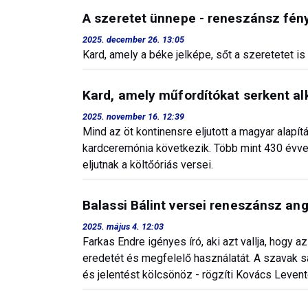
A szeretet ünnepe - reneszánsz fén
2025. december 26. 13:05
Kard, amely a béke jelképe, sőt a szeretetet is 
Kard, amely műfordítókat serkent al
2025. november 16. 12:39
Mind az öt kontinensre eljutott a magyar alapítá
kardceremónia következik. Több mint 430 évve
eljutnak a költőóriás versei.
Balassi Bálint versei reneszánsz an
2025. május 4. 12:03
Farkas Endre igényes író, aki azt vallja, hogy 
eredetét és megfelelő használatát. A szavak 
és jelentést kölcsönöz - rögzíti Kovács Levent