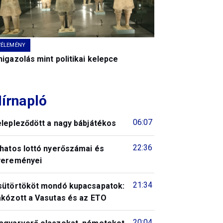
VÉLEMÉNY
igazolás mint politikai kelepce
írnapló
06:07
elepleződött a nagy bábjátékos
22:36
 hatos lottó nyerőszámai és
yereményei
21:34
sütörtököt mondó kupacsapatok:
akózott a Vasutas és az ETO
20:04