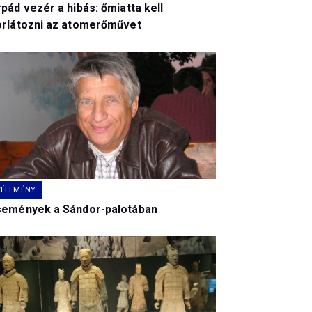
pád vezér a hibás: őmiatta kell
orlátozni az atomerőművet
VÉLEMÉNY
semények a Sándor-palotában