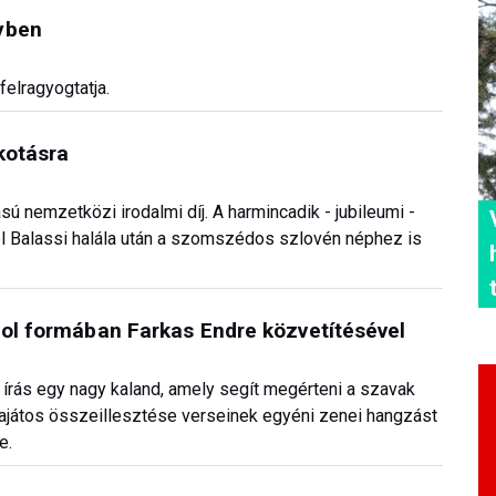
yben
felragyogtatja.
kotásra
sú nemzetközi irodalmi díj. A harmincadik - jubileumi -
l Balassi halála után a szomszédos szlovén néphez is
gol formában Farkas Endre közvetítésével
az írás egy nagy kaland, amely segít megérteni a szavak
sajátos összeillesztése verseinek egyéni zenei hangzást
e.