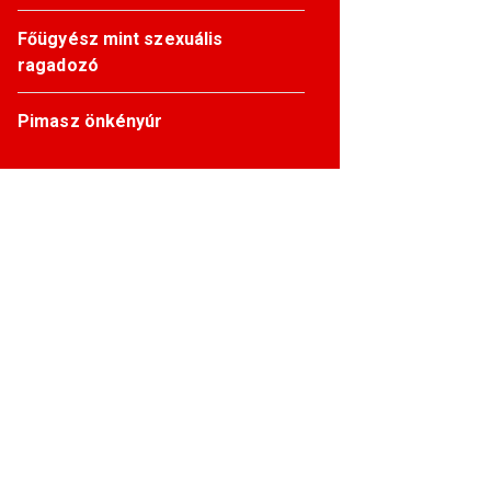
Főügyész mint szexuális
ragadozó
Pimasz önkényúr