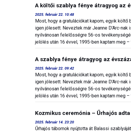
A költői szablya fénye átragyog az
2025. február 22. 10:48
Most, hogy a gratulációkat kapom, egyik költő ba
igen jólesett. Neveztek már Jeanne D’Arc-nak
nyilvánosan felelősségre 56-os tevékenységéért
jelölés után 16 évvel, 1995-ben kaptam meg –
A szablya fénye átragyog az évszá
2025. február 22. 09:42
Most, hogy a gratulációkat kapom, egyik költő ba
igen jólesett. Neveztek már Jeanne D’Arc-nak
nyilvánosan felelősségre 56-os tevékenységéért
jelölés után 16 évvel, 1995-ben kaptam meg – 
Kozmikus ceremónia – Űrhajós adta á
2025. február 14. 23:20
Űrhajós tábornok nyújtotta át Balassi szablyáj