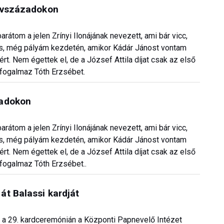
 évszázadokon
rátom a jelen Zrínyi Ilonájának nevezett, ami bár vicc,
 is, még pályám kezdetén, amikor Kádár Jánost vontam
. Nem égettek el, de a József Attila díjat csak az első
 fogalmaz Tóth Erzsébet.
zadokon
rátom a jelen Zrínyi Ilonájának nevezett, ami bár vicc,
 is, még pályám kezdetén, amikor Kádár Jánost vontam
. Nem égettek el, de a József Attila díjat csak az első
fogalmaz Tóth Erzsébet..
t Balassi kardját
át a 29. kardceremónián a Központi Papnevelő Intézet