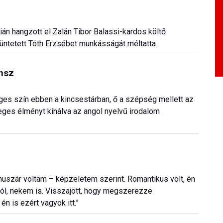
án hangzott el Zalán Tibor Balassi-kardos költő
itüntetett Tóth Erzsébet munkásságát méltatta.
ánsz
es szín ebben a kincsestárban, ő a szépség mellett az
leges élményt kínálva az angol nyelvű irodalom
n huszár voltam – képzeletem szerint. Romantikus volt, én
ból, nekem is. Visszajött, hogy megszerezze
n is ezért vagyok itt.”