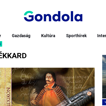
y
Gazdaság
Kultúra
Sporthírek
Inte
6
LÉKKARD