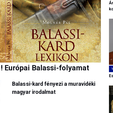
Ár
k
d! Európai Balassi-folyamat
E
Balassi-kard fényezi a muravidéki
magyar irodalmat