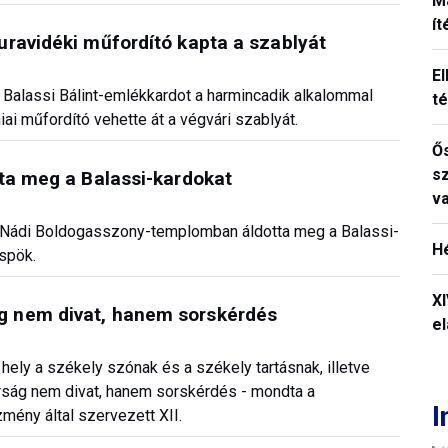
M
í
ravidéki műfordító kapta a szablyát
El
a Balassi Bálint-emlékkardot a harmincadik alkalommal
t
iai műfordító vehette át a végvári szablyát.
Ős
s
ta meg a Balassi-kardokat
v
 a Nádi Boldogasszony-templomban áldotta meg a Balassi-
H
spök.
X
 nem divat, hanem sorskérdés
el
 hely a székely szónak és a székely tartásnak, illetve
rság nem divat, hanem sorskérdés - mondta a
I
mény által szervezett XII.