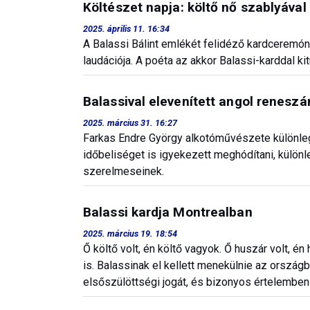
Költészet napja: költő nő szablyával
2025. április 11. 16:34
A Balassi Bálint emlékét felidéző kardceremóni
laudációja. A poéta az akkor Balassi-karddal k
Balassival elevenített angol renesz
2025. március 31. 16:27
Farkas Endre György alkotóművészete különleg
időbeliséget is igyekezett meghódítani, külön
szerelmeseinek.
Balassi kardja Montrealban
2025. március 19. 18:54
Ő költő volt, én költő vagyok. Ő huszár volt, é
is. Balassinak el kellett menekülnie az ország
elsőszülöttségi jogát, és bizonyos értelemben é