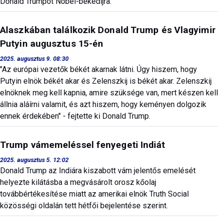
Donald Trumpot Nobel-békedíjra.
Alaszkában találkozik Donald Trump és Vlagyimir
Putyin augusztus 15-én
2025. augusztus 9. 08:30
"Az európai vezetők békét akarnak látni. Úgy hiszem, hogy
Putyin elnök békét akar és Zelenszkij is békét akar. Zelenszkij
elnöknek meg kell kapnia, amire szüksége van, mert készen kell
állnia aláírni valamit, és azt hiszem, hogy keményen dolgozik
ennek érdekében" - fejtette ki Donald Trump.
Trump vámemeléssel fenyegeti Indiát
2025. augusztus 5. 12:02
Donald Trump az Indiára kiszabott vám jelentős emelését
helyezte kilátásba a megvásárolt orosz kőolaj
továbbértékesítése miatt az amerikai elnök Truth Social
közösségi oldalán tett hétfői bejelentése szerint.