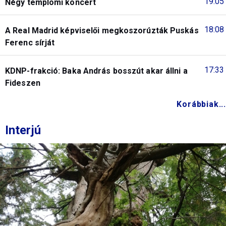
19:05
Négy templomi koncert
18:08
A Real Madrid képviselői megkoszorúzták Puskás
Ferenc sírját
17:33
KDNP-frakció: Baka András bosszút akar állni a
Fideszen
Korábbiak...
Interjú