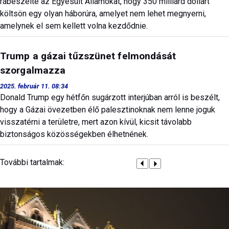
rábeszélte az Egyesült Államokat, hogy 350 milliárd dollárt
költsön egy olyan háborúra, amelyet nem lehet megnyerni,
amelynek el sem kellett volna kezdődnie.
Trump a gázai tűzszünet felmondását
szorgalmazza
2025. február 11. 08:34
Donald Trump egy hétfőn sugárzott interjúban arról is beszélt,
hogy a Gázai övezetben élő palesztinoknak nem lenne joguk
visszatérni a területre, mert azon kívül, kicsit távolabb
biztonságos közösségekben élhetnének.
További tartalmak: