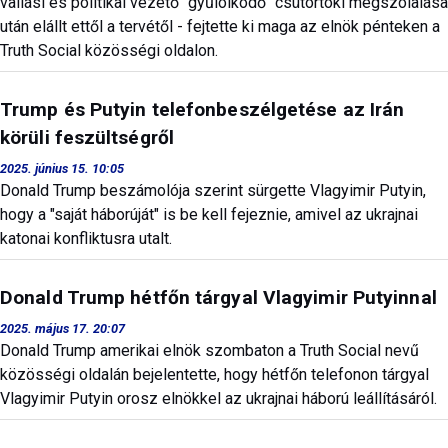
vallási és politikai vezető "gyűlölködő" csütörtöki megszólalása
után elállt ettől a tervétől - fejtette ki maga az elnök pénteken a
Truth Social közösségi oldalon.
Trump és Putyin telefonbeszélgetése az Irán
körüli feszültségről
2025. június 15. 10:05
Donald Trump beszámolója szerint sürgette Vlagyimir Putyin,
hogy a "saját háborúját" is be kell fejeznie, amivel az ukrajnai
katonai konfliktusra utalt.
Donald Trump hétfőn tárgyal Vlagyimir Putyinnal
2025. május 17. 20:07
Donald Trump amerikai elnök szombaton a Truth Social nevű
közösségi oldalán bejelentette, hogy hétfőn telefonon tárgyal
Vlagyimir Putyin orosz elnökkel az ukrajnai háború leállításáról.