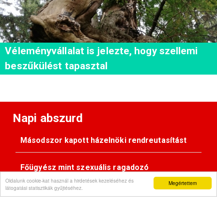
Véleményvállalat is jelezte, hogy szellemi
beszűkülést tapasztal
Napi abszurd
Másodszor kapott házelnöki rendreutasítást
Főügyész mint szexuális ragadozó
Oldalunk cookie-kat használ a hirdetések kezeléséhez és
Megértettem
látogatási statisztikák gyűjtéséhez.
Pimasz önkényúr