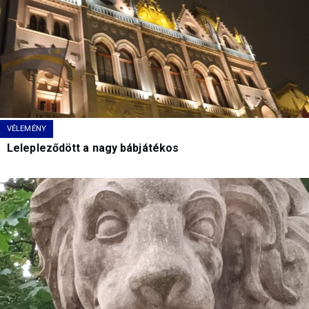
VÉLEMÉNY
Lelepleződött a nagy bábjátékos