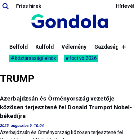
Friss hírek
Hírlevél
Belföld
Külföld
Vélemény
Gazdaság
köztársasági elnök
foci vb 2026
TRUMP
Azerbajdzsán és Örményország vezetője
közösen terjesztené fel Donald Trumpot Nobel-
békedíjra
2025. augusztus 9. 10:04
Azerbajdzsán és Örményország közösen terjesztené fel