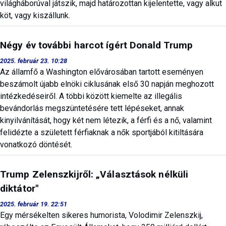
világháborúval játszik, majd határozottan kijelentette, vagy alkut
köt, vagy kiszállunk.
Négy év további harcot ígért Donald Trump
2025. február 23. 10:28
Az államfő a Washington elővárosában tartott eseményen
beszámolt újabb elnöki ciklusának első 30 napján meghozott
intézkedéseiről. A többi között kiemelte az illegális
bevándorlás megszüntetésére tett lépéseket, annak
kinyilvánítását, hogy két nem létezik, a férfi és a nő, valamint
felidézte a született férfiaknak a nők sportjából kitiltására
vonatkozó döntését.
Trump Zelenszkijről: „Választások nélküli
diktátor"
2025. február 19. 22:51
Egy mérsékelten sikeres humorista, Volodimir Zelenszkij,