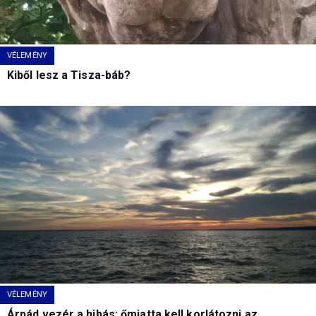
VÉLEMÉNY
Kiből lesz a Tisza-báb?
VÉLEMÉNY
Árpád vezér a hibás: őmiatta kell korlátozni az