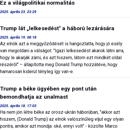
Ez a világpolitikai normalitás
2025. április 23. 23:29
Trump lát „lelkesedést" a háború lezárására
2025. április 19. 08:18
Az elnök azt a meggyőződését is hangoztatta, hogy jó esély
van megoldani a válságot. "Igazi lelkesedést akarok látni arra,
hogy le akarják zárni, és azt hiszem, látom ezt mindkét oldal
részéről" – állapította meg Donald Trump hozzátéve, hogy
hamarosan kiderül tényleg így van-e.
Trump a béke ügyében egy pont után
bemondhatja az unalmast
2025. április 18. 17:03
Ha nem jön létre béke az orosz-ukrán háborúban, "akkor azt
hiszem, (Donald Trump) az elnök valószínűleg eljut egy olyan
pontra, amikor azt mondja: oké, ennyi volt" - közölte Marco