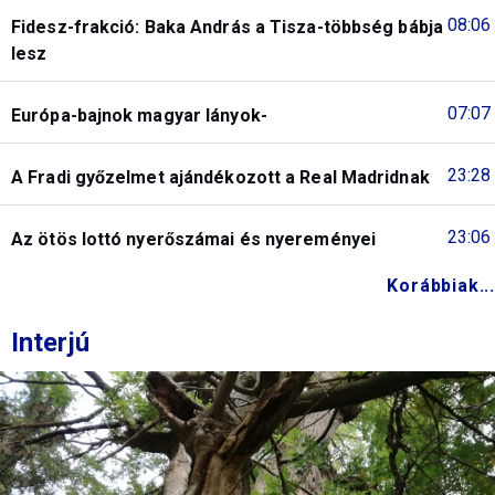
08:06
Fidesz-frakció: Baka András a Tisza-többség bábja
lesz
07:07
Európa-bajnok magyar lányok-
23:28
A Fradi győzelmet ajándékozott a Real Madridnak
23:06
Az ötös lottó nyerőszámai és nyereményei
Korábbiak...
Interjú