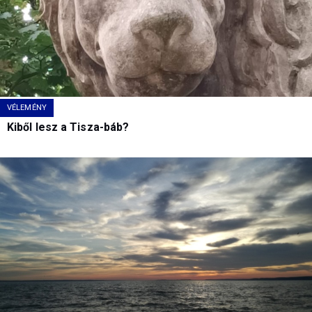
VÉLEMÉNY
Kiből lesz a Tisza-báb?