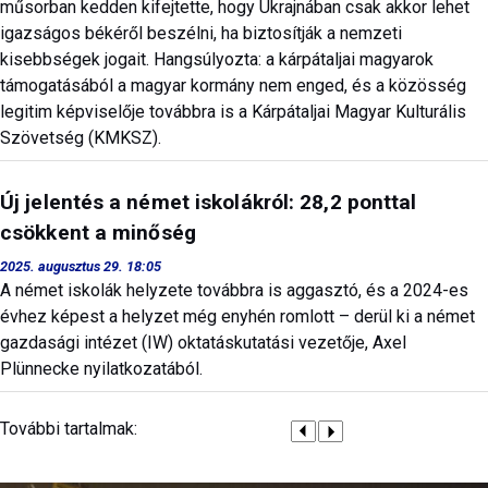
műsorban kedden kifejtette, hogy Ukrajnában csak akkor lehet
igazságos békéről beszélni, ha biztosítják a nemzeti
kisebbségek jogait. Hangsúlyozta: a kárpátaljai magyarok
támogatásából a magyar kormány nem enged, és a közösség
legitim képviselője továbbra is a Kárpátaljai Magyar Kulturális
Szövetség (KMKSZ).
Új jelentés a német iskolákról: 28,2 ponttal
csökkent a minőség
2025. augusztus 29. 18:05
A német iskolák helyzete továbbra is aggasztó, és a 2024-es
évhez képest a helyzet még enyhén romlott – derül ki a német
gazdasági intézet (IW) oktatáskutatási vezetője, Axel
Plünnecke nyilatkozatából.
További tartalmak: