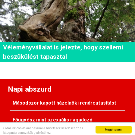
Véleményvállalat is jelezte, hogy szellemi
beszűkülést tapasztal
Napi abszurd
Másodszor kapott házelnöki rendreutasítást
Főügyész mint szexuális ragadozó
Oldalunk cookie-kat használ a hirdetések kezeléséhez és
Megértettem
látogatási statisztikák gyűjtéséhez.