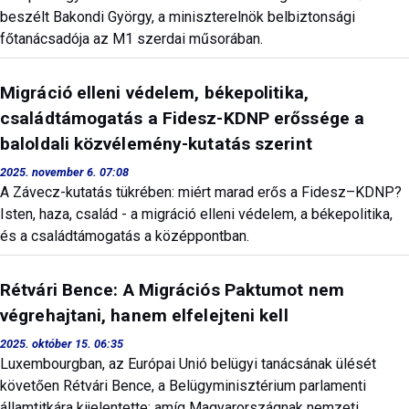
beszélt Bakondi György, a miniszterelnök belbiztonsági
főtanácsadója az M1 szerdai műsorában.
Migráció elleni védelem, békepolitika,
családtámogatás a Fidesz-KDNP erőssége a
baloldali közvélemény-kutatás szerint
2025. november 6. 07:08
A Závecz-kutatás tükrében: miért marad erős a Fidesz–KDNP?
Isten, haza, család - a migráció elleni védelem, a békepolitika,
és a családtámogatás a középpontban.
Rétvári Bence: A Migrációs Paktumot nem
végrehajtani, hanem elfelejteni kell
2025. október 15. 06:35
Luxembourgban, az Európai Unió belügyi tanácsának ülését
követően Rétvári Bence, a Belügyminisztérium parlamenti
államtitkára kijelentette: amíg Magyarországnak nemzeti