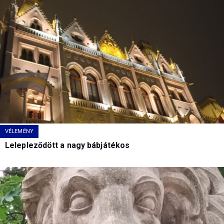
VÉLEMÉNY
Lelepleződött a nagy bábjátékos