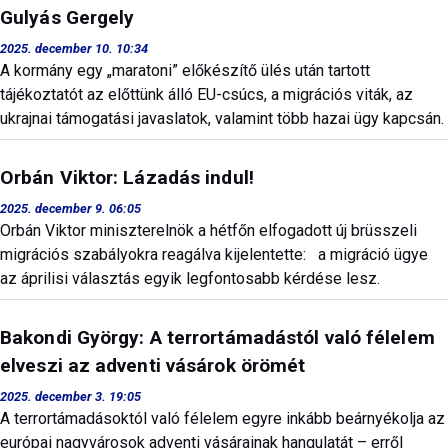
Gulyás Gergely
2025. december 10. 10:34
A kormány egy „maratoni” előkészítő ülés után tartott
tájékoztatót az előttünk álló EU-csúcs, a migrációs viták, az
ukrajnai támogatási javaslatok, valamint több hazai ügy kapcsán.
Orbán Viktor: Lázadás indul!
2025. december 9. 06:05
Orbán Viktor miniszterelnök a hétfőn elfogadott új brüsszeli
migrációs szabályokra reagálva kijelentette: a migráció ügye
az áprilisi választás egyik legfontosabb kérdése lesz.
Bakondi György: A terrortámadástól való félelem
elveszi az adventi vásárok örömét
2025. december 3. 19:05
A terrortámadásoktól való félelem egyre inkább beárnyékolja az
európai nagyvárosok adventi vásárainak hangulatát – erről