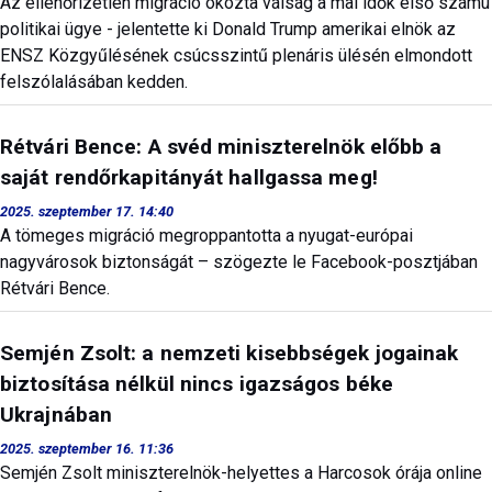
Az ellenőrizetlen migráció okozta válság a mai idők első számú
politikai ügye - jelentette ki Donald Trump amerikai elnök az
ENSZ Közgyűlésének csúcsszintű plenáris ülésén elmondott
felszólalásában kedden.
Rétvári Bence: A svéd miniszterelnök előbb a
saját rendőrkapitányát hallgassa meg!
2025. szeptember 17. 14:40
A tömeges migráció megroppantotta a nyugat-európai
nagyvárosok biztonságát – szögezte le Facebook-posztjában
Rétvári Bence.
Semjén Zsolt: a nemzeti kisebbségek jogainak
biztosítása nélkül nincs igazságos béke
Ukrajnában
2025. szeptember 16. 11:36
Semjén Zsolt miniszterelnök-helyettes a Harcosok órája online