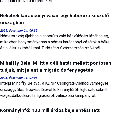
baloldalt okolva a történtekért.
Békebeli karácsonyi vásár egy háborúra készülő
országban
2025. december 24. 09:35
Németország újabban a háborúra való készülődés lázában ég,
miközben hagyományosan a német karácsonyi vásárok a béke
és a jólét szimbólumai. Tudósítás Szászország szívéből.
Mihálffy Béla: Mi itt a déli határ mellett pontosan
tudjuk, mit jelent a migrációs fenyegetés
2025. december 11. 07:06
Interjú Mihálffy Bélával, a KDNP Csongrád-Csanád vármegyei
országgyűlési képviselőjével lelki iránytűről, fejlesztésekről,
vízgazdálkodásról, migrációról, választási kampányról.
Kormányinfó: 100 milliárdos bejelentést tett