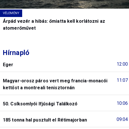
VÉLEMÉNY
Árpád vezér a hibás: őmiatta kell korlátozni az
atomerőművet
Hírnapló
12:00
Eger
11:07
Magyar-orosz páros vert meg francia-monacói
kettőst a montreali tenisztornán
10:06
50. Csíksomlyói Ifjúsági Találkozó
09:04
185 tonna hal pusztult el Rétimajorban