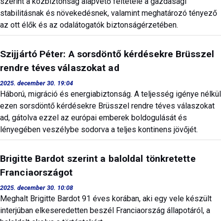
szerint a közbiztonság alapvető feltétele a gazdasági
stabilitásnak és növekedésnek, valamint meghatározó tényező
az ott élők és az odalátogatók biztonságérzetében.
Szijjártó Péter: A sorsdöntő kérdésekre Brüsszel
rendre téves válaszokat ad
2025. december 30. 19:04
Háború, migráció és energiabiztonság. A teljesség igénye nélkül
ezen sorsdöntő kérdésekre Brüsszel rendre téves válaszokat
ad, gátolva ezzel az európai emberek boldogulását és
lényegében veszélybe sodorva a teljes kontinens jövőjét.
Brigitte Bardot szerint a baloldal tönkretette
Franciaországot
2025. december 30. 10:08
Meghalt Brigitte Bardot 91 éves korában, aki egy vele készült
interjúban elkeseredetten beszél Franciaország állapotáról, a