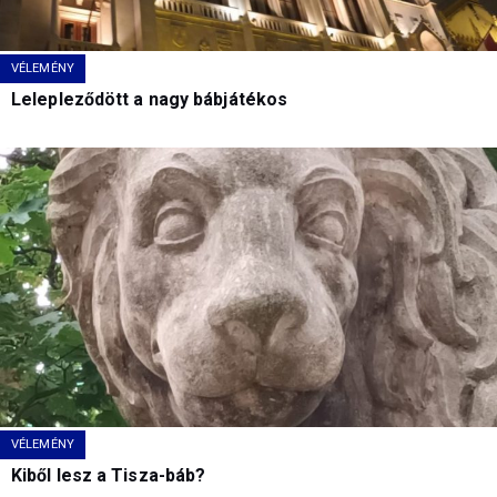
VÉLEMÉNY
Lelepleződött a nagy bábjátékos
VÉLEMÉNY
Kiből lesz a Tisza-báb?