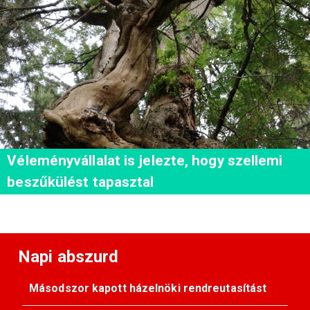
Véleményvállalat is jelezte, hogy szellemi
beszűkülést tapasztal
Napi abszurd
Másodszor kapott házelnöki rendreutasítást