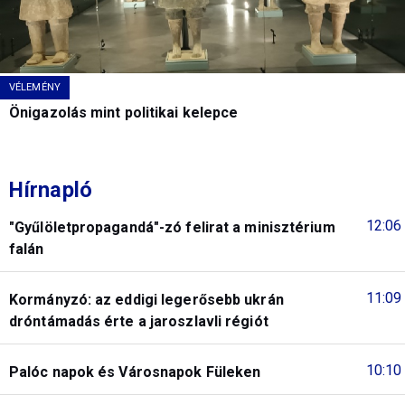
VÉLEMÉNY
Önigazolás mint politikai kelepce
Hírnapló
12:06
"Gyűlöletpropagandá"-zó felirat a minisztérium
falán
11:09
Kormányzó: az eddigi legerősebb ukrán
dróntámadás érte a jaroszlavli régiót
10:10
Palóc napok és Városnapok Füleken