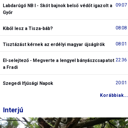
09:07
Labdarúgó NB I - Skót bajnok belső védőt igazolt a
Győr
08:08
Kiből lesz a Tisza-báb?
08:01
Tisztázást kérnek az erdélyi magyar újságírók
22:36
El-selejtező - Megverte a lengyel bányászcsapatot
a Fradi
20:01
Szegedi Ifjúsági Napok
Korábbiak...
Interjú