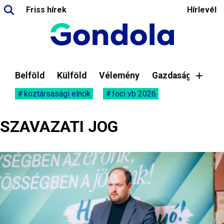
Friss hírek
Hírlevél
Belföld
Külföld
Vélemény
Gazdaság
köztársasági elnök
foci vb 2026
SZAVAZATI JOG