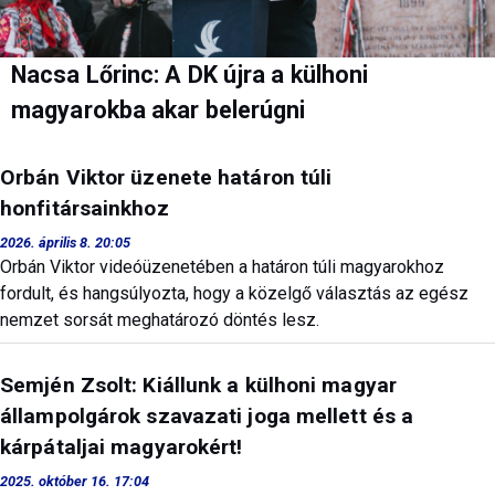
Nacsa Lőrinc: A DK újra a külhoni
magyarokba akar belerúgni
Orbán Viktor üzenete határon túli
honfitársainkhoz
2026. április 8. 20:05
Orbán Viktor videóüzenetében a határon túli magyarokhoz
fordult, és hangsúlyozta, hogy a közelgő választás az egész
nemzet sorsát meghatározó döntés lesz.
Semjén Zsolt: Kiállunk a külhoni magyar
állampolgárok szavazati joga mellett és a
kárpátaljai magyarokért!
2025. október 16. 17:04