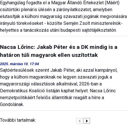
Egyhangúlag fogadta el a Magyar Állandó Értekezlet (Máért)
csütörtöki plenáris ülésén a zárónyilatkozatot, amelyben
elutasítják a külhoni magyarság szavazati jogának megvonására
irányuló törekvéseket - közölte Semjén Zsolt miniszterelnök-
helyettes a tanácskozás utáni budapesti sajtótájékoztatón.
Nacsa Lőrinc: Jakab Péter és a DK mindig is a
határon túli magyarok ellen uszítottak
2025. március 10. 17:04
Sajtóértesülések szerint Jakab Péter, aki azzal kampányol,
hogy a külhoni magyaroknak ne legyen szavazati joguk a
magyarországi választások alkalmával, 2026-ban a
Demokratikus Koalíció listáján kaphat helyet. Nacsa Lőrinc
nemzetpolitikáért felelős államtitkár reagált a hírre a
Gondolának.
További tartalmak: