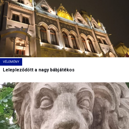
VÉLEMÉNY
Lelepleződött a nagy bábjátékos