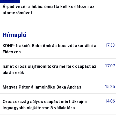
Árpád vezér a hibás: őmiatta kell korlátozni az
atomerőművet
Hírnapló
17:33
KDNP-frakció: Baka András bosszút akar állni a
Fideszen
17:07
Ismét orosz olajfinomítókra mértek csapást az
ukrán erők
15:25
Magyar Péter államelnöke Baka András
14:06
Oroszország súlyos csapást mért Ukrajna
legnagyobb olajkitermelő vállalatára