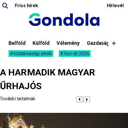
Friss hírek
Hírlevél
Belföld
Külföld
Vélemény
Gazdaság
köztársasági elnök
foci vb 2026
A HARMADIK MAGYAR
ŰRHAJÓS
További tartalmak: