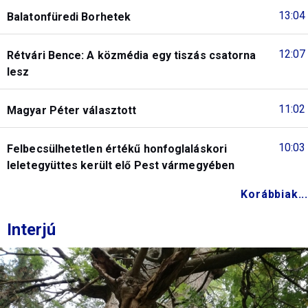
13:04
Balatonfüredi Borhetek
12:07
Rétvári Bence: A közmédia egy tiszás csatorna
lesz
11:02
Magyar Péter választott
10:03
Felbecsülhetetlen értékű honfoglaláskori
leletegyüttes került elő Pest vármegyében
Korábbiak...
Interjú