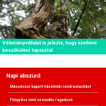
Véleményvállalat is jelezte, hogy szellemi
beszűkülést tapasztal
Napi abszurd
Másodszor kapott házelnöki rendreutasítást
Főügyész mint szexuális ragadozó