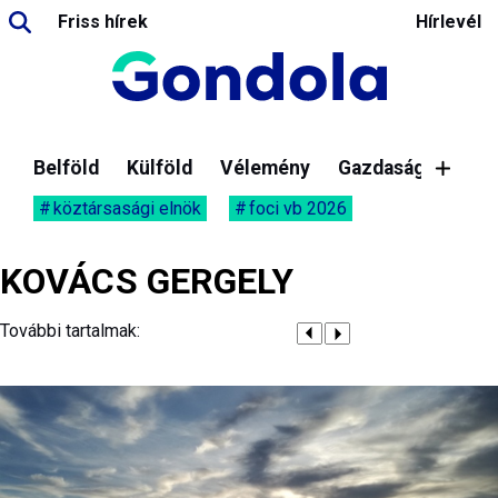
Friss hírek
Hírlevél
Belföld
Külföld
Vélemény
Gazdaság
köztársasági elnök
foci vb 2026
KOVÁCS GERGELY
További tartalmak: