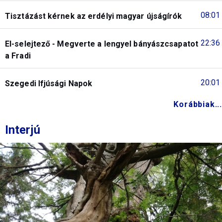
08:01
Tisztázást kérnek az erdélyi magyar újságírók
22:36
El-selejtező - Megverte a lengyel bányászcsapatot
a Fradi
20:01
Szegedi Ifjúsági Napok
Korábbiak...
Interjú