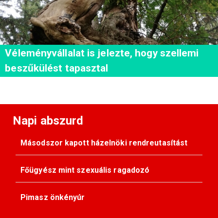
Véleményvállalat is jelezte, hogy szellemi
beszűkülést tapasztal
Napi abszurd
Másodszor kapott házelnöki rendreutasítást
Főügyész mint szexuális ragadozó
Pimasz önkényúr