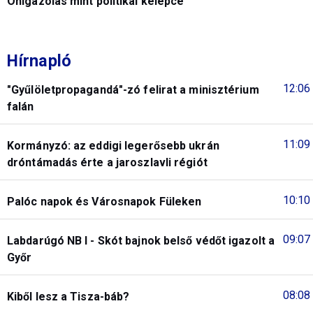
Önigazolás mint politikai kelepce
Hírnapló
12:06
"Gyűlöletpropagandá"-zó felirat a minisztérium
falán
11:09
Kormányzó: az eddigi legerősebb ukrán
dróntámadás érte a jaroszlavli régiót
10:10
Palóc napok és Városnapok Füleken
09:07
Labdarúgó NB I - Skót bajnok belső védőt igazolt a
Győr
08:08
Kiből lesz a Tisza-báb?