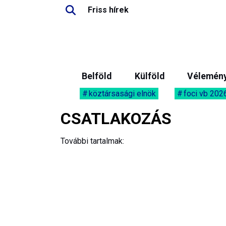
Friss hírek
Belföld
Külföld
Vélemén
köztársasági elnök
foci vb 202
CSATLAKOZÁS
További tartalmak: