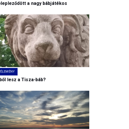
elepleződött a nagy bábjátékos
VÉLEMÉNY
ből lesz a Tisza-báb?