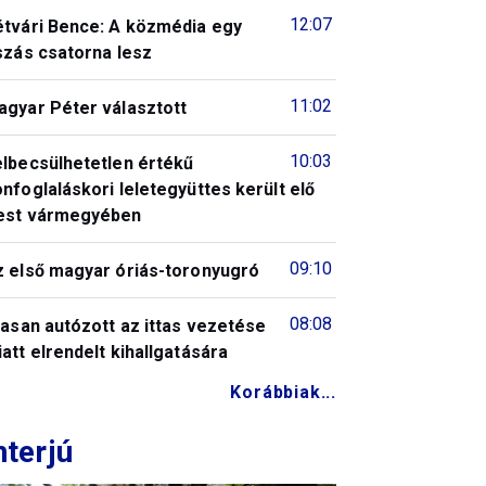
12:07
étvári Bence: A közmédia egy
szás csatorna lesz
11:02
agyar Péter választott
10:03
elbecsülhetetlen értékű
nfoglaláskori leletegyüttes került elő
est vármegyében
09:10
z első magyar óriás-toronyugró
08:08
tasan autózott az ittas vezetése
att elrendelt kihallgatására
Korábbiak...
nterjú