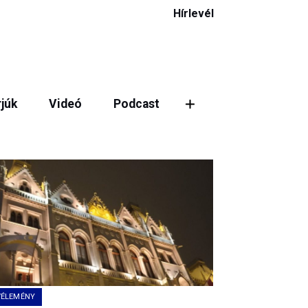
Hírlevél
rjúk
Videó
Podcast
VÉLEMÉNY