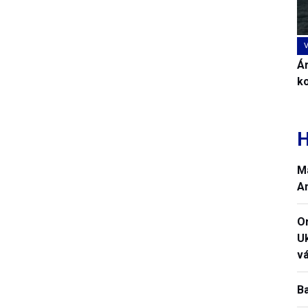
Ár
k
H
M
A
O
U
vá
B