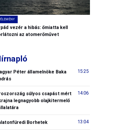
VÉLEMÉNY
pád vezér a hibás: őmiatta kell
orlátozni az atomerőművet
írnapló
15:25
agyar Péter államelnöke Baka
ndrás
14:06
roszország súlyos csapást mért
krajna legnagyobb olajkitermelő
llalatára
13:04
alatonfüredi Borhetek