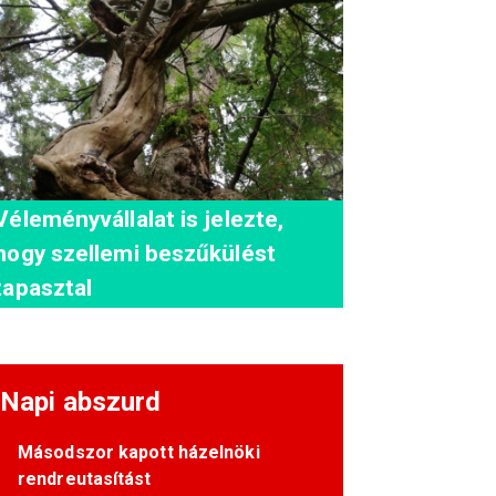
Véleményvállalat is jelezte,
hogy szellemi beszűkülést
tapasztal
Napi abszurd
Másodszor kapott házelnöki
rendreutasítást