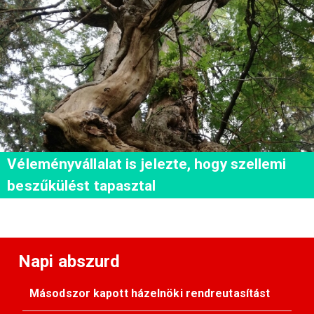
Véleményvállalat is jelezte, hogy szellemi
beszűkülést tapasztal
Napi abszurd
Másodszor kapott házelnöki rendreutasítást