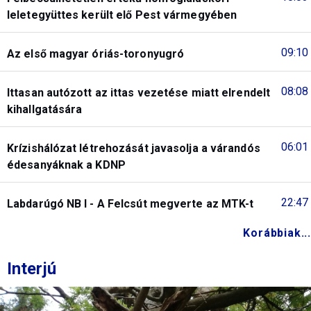
leletegyüttes került elő Pest vármegyében
09:10
Az első magyar óriás-toronyugró
08:08
Ittasan autózott az ittas vezetése miatt elrendelt
kihallgatására
06:01
Krízishálózat létrehozását javasolja a várandós
édesanyáknak a KDNP
22:47
Labdarúgó NB I - A Felcsút megverte az MTK-t
Korábbiak...
Interjú