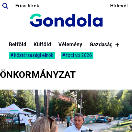
Friss hírek
Hírlevél
Belföld
Külföld
Vélemény
Gazdaság
köztársasági elnök
foci vb 2026
ÖNKORMÁNYZAT