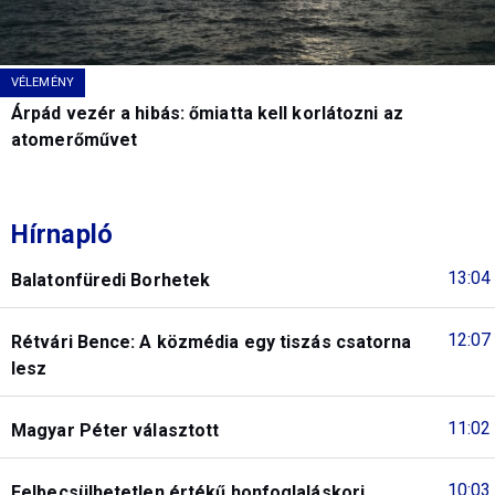
VÉLEMÉNY
Árpád vezér a hibás: őmiatta kell korlátozni az
atomerőművet
Hírnapló
13:04
Balatonfüredi Borhetek
12:07
Rétvári Bence: A közmédia egy tiszás csatorna
lesz
11:02
Magyar Péter választott
10:03
Felbecsülhetetlen értékű honfoglaláskori