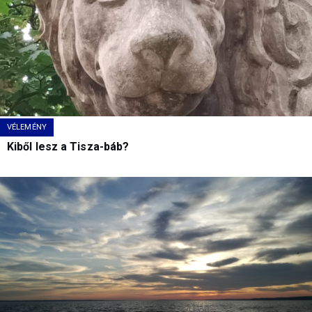
VÉLEMÉNY
Kiből lesz a Tisza-báb?