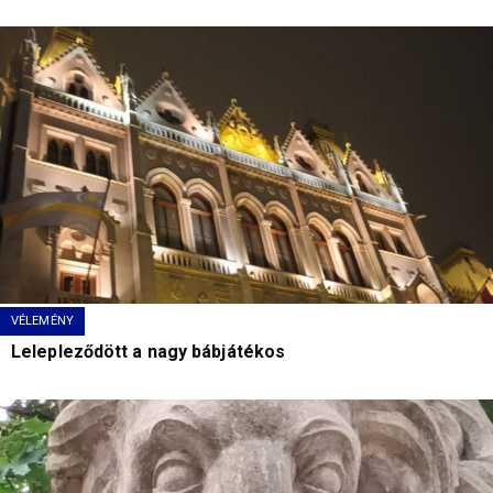
VÉLEMÉNY
Lelepleződött a nagy bábjátékos