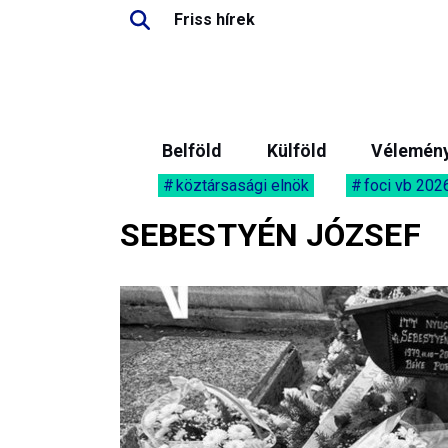
Friss hírek
Belföld
Külföld
Vélemén
köztársasági elnök
foci vb 202
SEBESTYÉN JÓZSEF