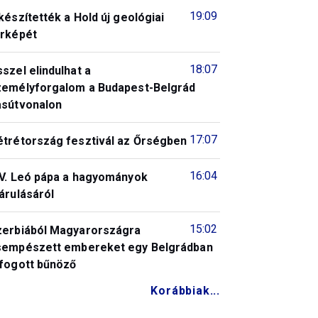
19:09
készítették a Hold új geológiai
érképét
18:07
szel elindulhat a
zemélyforgalom a Budapest-Belgrád
asútvonalon
17:07
étrétország fesztivál az Őrségben
16:04
IV. Leó pápa a hagyományok
árulásáról
15:02
zerbiából Magyarországra
sempészett embereket egy Belgrádban
lfogott bűnöző
Korábbiak...