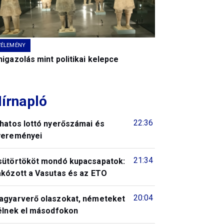
VÉLEMÉNY
igazolás mint politikai kelepce
írnapló
22:36
 hatos lottó nyerőszámai és
yereményei
21:34
sütörtököt mondó kupacsapatok:
akózott a Vasutas és az ETO
20:04
agyarverő olaszokat, németeket
télnek el másodfokon