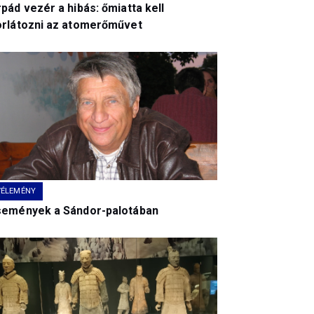
pád vezér a hibás: őmiatta kell
orlátozni az atomerőművet
VÉLEMÉNY
semények a Sándor-palotában