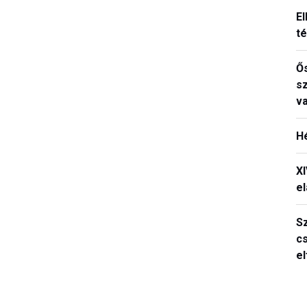
El
t
Ős
s
v
H
X
el
S
c
e