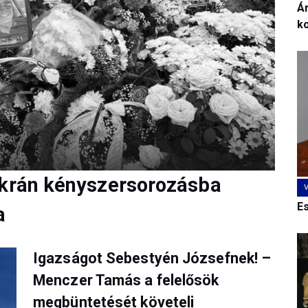
Ár
k
ukrán kényszersorozásba
E
a
Igazságot Sebestyén Józsefnek! –
Menczer Tamás a felelősök
megbüntetését követeli