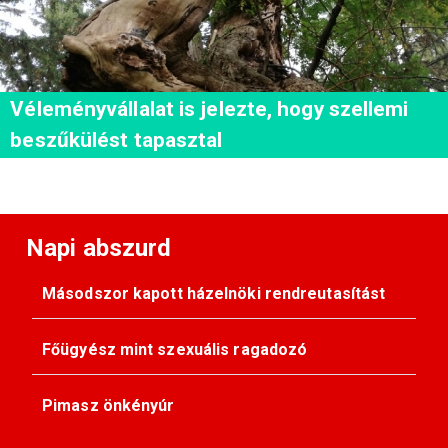
Véleményvállalat is jelezte, hogy szellemi
beszűkülést tapasztal
Napi abszurd
Másodszor kapott házelnöki rendreutasítást
Főügyész mint szexuális ragadozó
Pimasz önkényúr