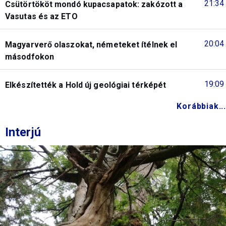
21:34
Csütörtököt mondó kupacsapatok: zakózott a
Vasutas és az ETO
20:04
Magyarverő olaszokat, németeket ítélnek el
másodfokon
19:09
Elkészítették a Hold új geológiai térképét
Korábbiak...
Interjú