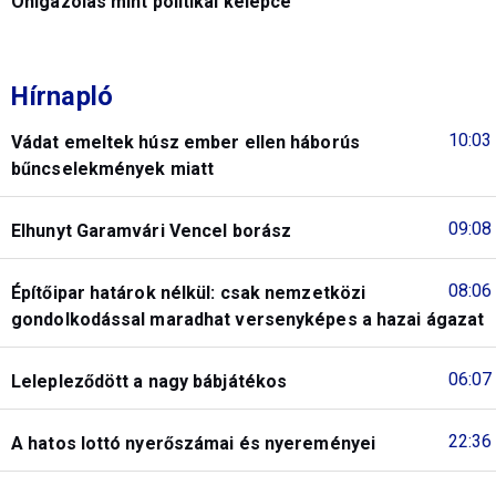
Önigazolás mint politikai kelepce
Hírnapló
10:03
Vádat emeltek húsz ember ellen háborús
bűncselekmények miatt
09:08
Elhunyt Garamvári Vencel borász
08:06
Építőipar határok nélkül: csak nemzetközi
gondolkodással maradhat versenyképes a hazai ágazat
06:07
Lelepleződött a nagy bábjátékos
22:36
A hatos lottó nyerőszámai és nyereményei