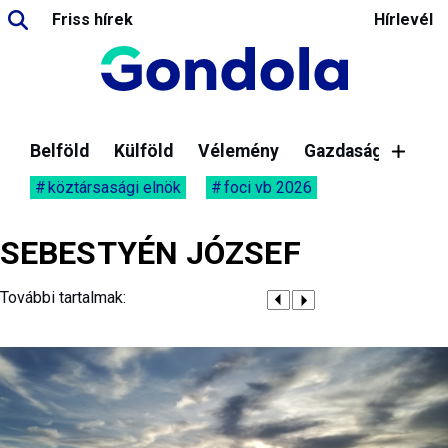
Friss hírek
Hírlevél
Belföld
Külföld
Vélemény
Gazdaság
köztársasági elnök
foci vb 2026
SEBESTYÉN JÓZSEF
További tartalmak: