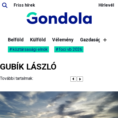
Friss hírek
Hírlevél
Belföld
Külföld
Vélemény
Gazdaság
köztársasági elnök
foci vb 2026
GUBÍK LÁSZLÓ
További tartalmak: