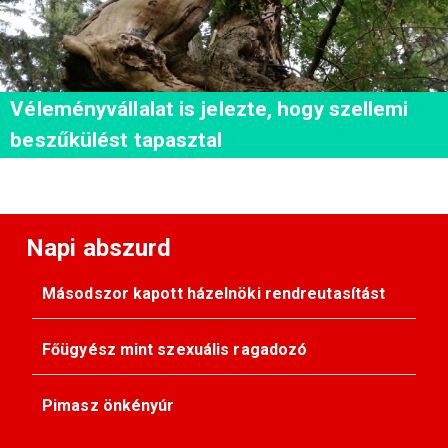
Véleményvállalat is jelezte, hogy szellemi
beszűkülést tapasztal
Napi abszurd
Másodszor kapott házelnöki rendreutasítást
Főügyész mint szexuális ragadozó
Pimasz önkényúr