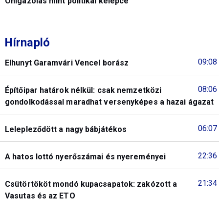
Önigazolás mint politikai kelepce
Hírnapló
09:08
Elhunyt Garamvári Vencel borász
08:06
Építőipar határok nélkül: csak nemzetközi
gondolkodással maradhat versenyképes a hazai ágazat
06:07
Lelepleződött a nagy bábjátékos
22:36
A hatos lottó nyerőszámai és nyereményei
21:34
Csütörtököt mondó kupacsapatok: zakózott a
Vasutas és az ETO