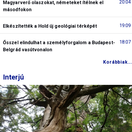
20:04
Magyarverő olaszokat, németeket ítélnek el
másodfokon
19:09
Elkészítették a Hold új geológiai térképét
18:07
Ősszel elindulhat a személyforgalom a Budapest-
Belgrád vasútvonalon
Korábbiak...
Interjú