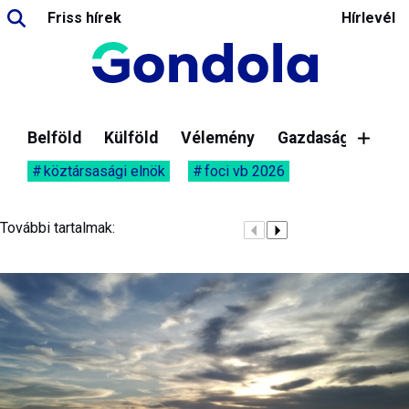
Friss hírek
Hírlevél
Belföld
Külföld
Vélemény
Gazdaság
köztársasági elnök
foci vb 2026
További tartalmak: