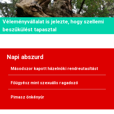
Véleményvállalat is jelezte, hogy szellemi
beszűkülést tapasztal
Napi abszurd
Másodszor kapott házelnöki rendreutasítást
Főügyész mint szexuális ragadozó
Pimasz önkényúr