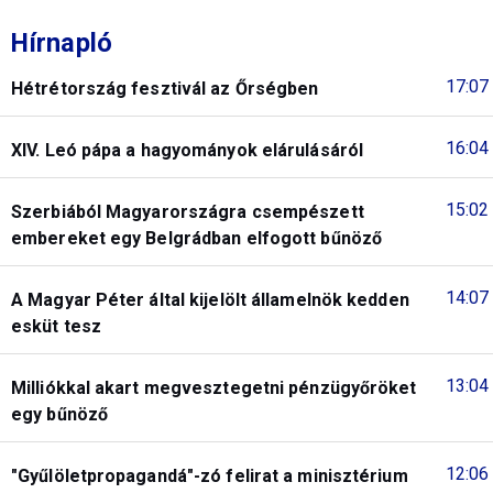
Hírnapló
17:07
Hétrétország fesztivál az Őrségben
16:04
XIV. Leó pápa a hagyományok elárulásáról
15:02
Szerbiából Magyarországra csempészett
embereket egy Belgrádban elfogott bűnöző
14:07
A Magyar Péter által kijelölt államelnök kedden
esküt tesz
13:04
Milliókkal akart megvesztegetni pénzügyőröket
egy bűnöző
12:06
"Gyűlöletpropagandá"-zó felirat a minisztérium