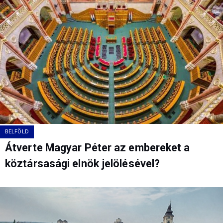
BELFÖLD
Átverte Magyar Péter az embereket a
köztársasági elnök jelölésével?