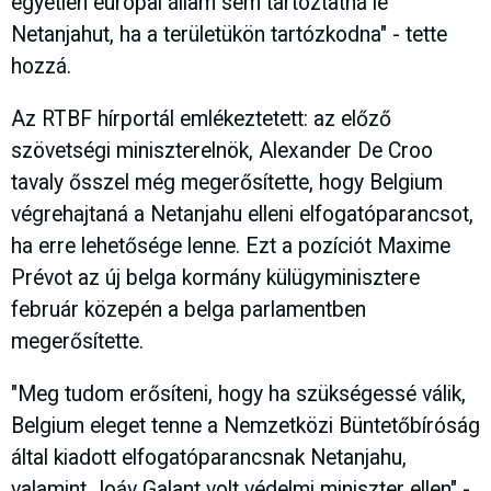
egyetlen európai állam sem tartóztatná le
Netanjahut, ha a területükön tartózkodna" - tette
hozzá.
Az RTBF hírportál emlékeztetett: az előző
szövetségi miniszterelnök, Alexander De Croo
tavaly ősszel még megerősítette, hogy Belgium
végrehajtaná a Netanjahu elleni elfogatóparancsot,
ha erre lehetősége lenne. Ezt a pozíciót Maxime
Prévot az új belga kormány külügyminisztere
február közepén a belga parlamentben
megerősítette.
"Meg tudom erősíteni, hogy ha szükségessé válik,
Belgium eleget tenne a Nemzetközi Büntetőbíróság
által kiadott elfogatóparancsnak Netanjahu,
valamint Joáv Galant volt védelmi miniszter ellen" -