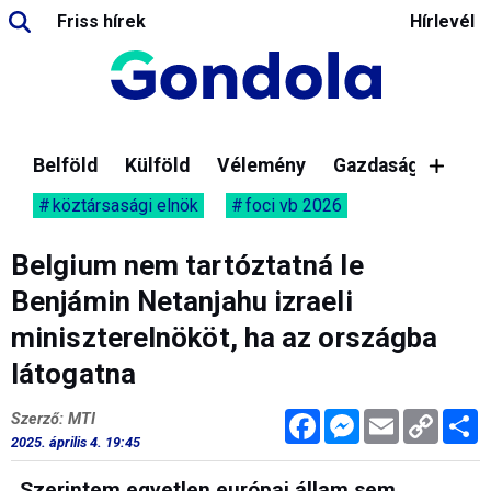
Friss hírek
Hírlevél
Belföld
Külföld
Vélemény
Gazdaság
köztársasági elnök
foci vb 2026
Belgium nem tartóztatná le
Benjámin Netanjahu izraeli
miniszterelnököt, ha az országba
látogatna
Facebook
Messenger
Email
Copy
M
Szerző: MTI
Link
2025. április 4. 19:45
„Szerintem egyetlen európai állam sem