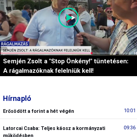
Semjén Zsolt a "Stop Önkény!" tüntetésen:
A rágalmazóknak felelniük kell!
Hírnapló
10:01
Erősödött a forint a hét végén
09:36
Latorcai Csaba: Teljes káosz a kormányzati
működésben