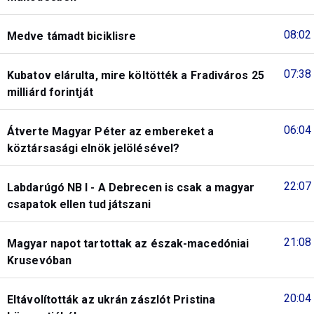
08:02
Medve támadt biciklisre
07:38
Kubatov elárulta, mire költötték a Fradiváros 25
milliárd forintját
06:04
Átverte Magyar Péter az embereket a
köztársasági elnök jelölésével?
22:07
Labdarúgó NB I - A Debrecen is csak a magyar
csapatok ellen tud játszani
21:08
Magyar napot tartottak az észak-macedóniai
Krusevóban
20:04
Eltávolították az ukrán zászlót Pristina