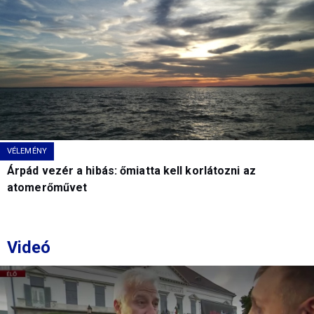
VÉLEMÉNY
Árpád vezér a hibás: őmiatta kell korlátozni az
atomerőművet
Videó