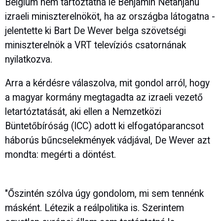
Belgium nem tartóztatná le Benjamin Netanjahu
izraeli miniszterelnököt, ha az országba látogatna -
jelentette ki Bart De Wever belga szövetségi
miniszterelnök a VRT televíziós csatornának
nyilatkozva.
Arra a kérdésre válaszolva, mit gondol arról, hogy
a magyar kormány megtagadta az izraeli vezető
letartóztatását, aki ellen a Nemzetközi
Büntetőbíróság (ICC) adott ki elfogatóparancsot
háborús bűncselekmények vádjával, De Wever azt
mondta: megérti a döntést.
"Őszintén szólva úgy gondolom, mi sem tennénk
másként. Létezik a reálpolitika is. Szerintem