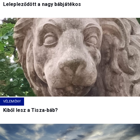
Lelepleződött a nagy bábjátékos
VÉLEMÉNY
Kiből lesz a Tisza-báb?