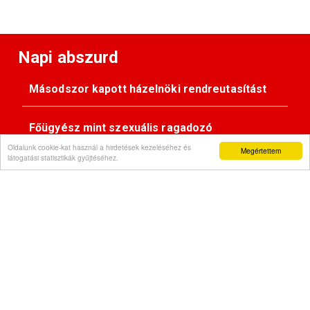
Napi abszurd
Másodszor kapott házelnöki rendreutasítást
Főügyész mint szexuális ragadozó
Oldalunk cookie-kat használ a hirdetések kezeléséhez és
Megértettem
látogatási statisztikák gyűjtéséhez.
Pimasz önkényúr
Kövessen minket:
Impresszum