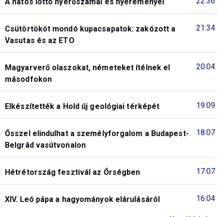
22:36
A hatos lottó nyerőszámai és nyereményei
21:34
Csütörtököt mondó kupacsapatok: zakózott a
Vasutas és az ETO
20:04
Magyarverő olaszokat, németeket ítélnek el
másodfokon
19:09
Elkészítették a Hold új geológiai térképét
18:07
Ősszel elindulhat a személyforgalom a Budapest-
Belgrád vasútvonalon
17:07
Hétrétország fesztivál az Őrségben
16:04
XIV. Leó pápa a hagyományok elárulásáról