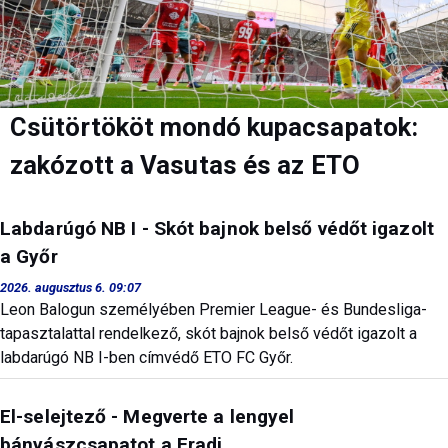
Csütörtököt mondó kupacsapatok:
zakózott a Vasutas és az ETO
Labdarúgó NB I - Skót bajnok belső védőt igazolt
a Győr
2026. augusztus 6. 09:07
Leon Balogun személyében Premier League- és Bundesliga-
tapasztalattal rendelkező, skót bajnok belső védőt igazolt a
labdarúgó NB I-ben címvédő ETO FC Győr.
El-selejtező - Megverte a lengyel
bányászcsapatot a Fradi