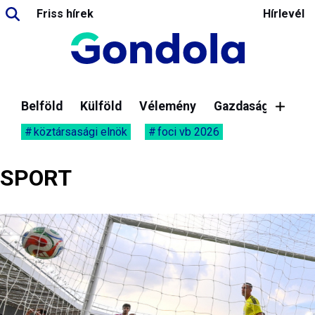
Friss hírek
Hírlevél
Belföld
Külföld
Vélemény
Gazdaság
köztársasági elnök
foci vb 2026
SPORT