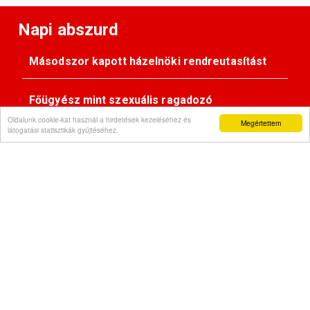
Napi abszurd
Másodszor kapott házelnöki rendreutasítást
Főügyész mint szexuális ragadozó
Oldalunk cookie-kat használ a hirdetések kezeléséhez és
Megértettem
látogatási statisztikák gyűjtéséhez.
Pimasz önkényúr
Kövessen minket:
Impresszum
© Gondola 2026 - Minden jog fenntartva