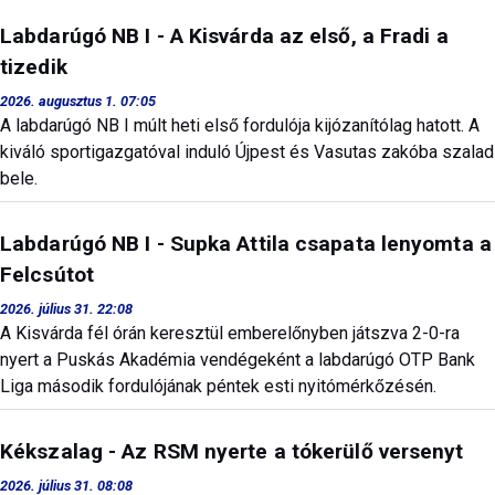
Labdarúgó NB I - A Kisvárda az első, a Fradi a
tizedik
2026. augusztus 1. 07:05
A labdarúgó NB I múlt heti első fordulója kijózanítólag hatott. A
kiváló sportigazgatóval induló Újpest és Vasutas zakóba szalad
bele.
Labdarúgó NB I - Supka Attila csapata lenyomta a
Felcsútot
2026. július 31. 22:08
A Kisvárda fél órán keresztül emberelőnyben játszva 2-0-ra
nyert a Puskás Akadémia vendégeként a labdarúgó OTP Bank
Liga második fordulójának péntek esti nyitómérkőzésén.
Kékszalag - Az RSM nyerte a tókerülő versenyt
2026. július 31. 08:08