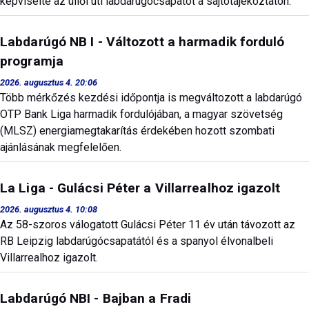
képviselte az üllői úti labdarúgócsapatot a sajtótájékoztatón.
Labdarúgó NB I - Változott a harmadik forduló
programja
2026. augusztus 4. 20:06
Több mérkőzés kezdési időpontja is megváltozott a labdarúgó
OTP Bank Liga harmadik fordulójában, a magyar szövetség
(MLSZ) energiamegtakarítás érdekében hozott szombati
ajánlásának megfelelően.
La Liga - Gulácsi Péter a Villarrealhoz igazolt
2026. augusztus 4. 10:08
Az 58-szoros válogatott Gulácsi Péter 11 év után távozott az
RB Leipzig labdarúgócsapatától és a spanyol élvonalbeli
Villarrealhoz igazolt.
Labdarúgó NBI - Bajban a Fradi