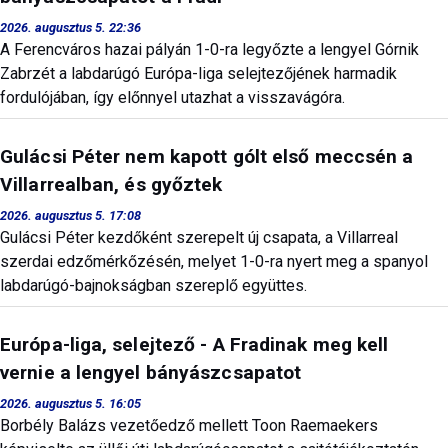
2026. augusztus 5. 22:36
A Ferencváros hazai pályán 1-0-ra legyőzte a lengyel Górnik
Zabrzét a labdarúgó Európa-liga selejtezőjének harmadik
fordulójában, így előnnyel utazhat a visszavágóra.
Gulácsi Péter nem kapott gólt első meccsén a
Villarrealban, és győztek
2026. augusztus 5. 17:08
Gulácsi Péter kezdőként szerepelt új csapata, a Villarreal
szerdai edzőmérkőzésén, melyet 1-0-ra nyert meg a spanyol
labdarúgó-bajnokságban szereplő együttes.
Európa-liga, selejtező - A Fradinak meg kell
vernie a lengyel bányászcsapatot
2026. augusztus 5. 16:05
Borbély Balázs vezetőedző mellett Toon Raemaekers