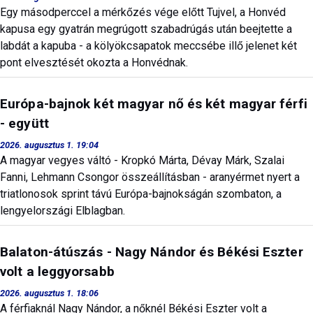
Egy másodperccel a mérkőzés vége előtt Tujvel, a Honvéd
kapusa egy gyatrán megrúgott szabadrúgás után beejtette a
labdát a kapuba - a kölyökcsapatok meccsébe illő jelenet két
pont elvesztését okozta a Honvédnak.
Európa-bajnok két magyar nő és két magyar férfi
- együtt
2026. augusztus 1. 19:04
A magyar vegyes váltó - Kropkó Márta, Dévay Márk, Szalai
Fanni, Lehmann Csongor összeállításban - aranyérmet nyert a
triatlonosok sprint távú Európa-bajnokságán szombaton, a
lengyelországi Elblagban.
Balaton-átúszás - Nagy Nándor és Békési Eszter
volt a leggyorsabb
2026. augusztus 1. 18:06
A férfiaknál Nagy Nándor, a nőknél Békési Eszter volt a