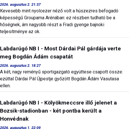
2026. augusztus 2. 21:37
Kevesebb mint nyolcezer néző volt a húszezres befogadó
képességű Groupama Arénában: ez részben tudható be a
hőségnek, ám nagyobb részt a Fradi gyenge bajnoki
teljesítménye az ok.
Labdarúgó NB I - Most Dárdai Pál gárdája verte
meg Bogdán Ádám csapatát
2026. augusztus 2. 18:27
A két, nagy reményű sportigazgató együttese csapott össze:
ezúttal Dárdai Pál Újpestje győzött Bogdán Ádám Vasutasa
ellen.
Labdarúgó NB I - Kölyökmeccsre illő jelenet a
Bozsik-stadionban - két pontba került a
Honvédnak
2026. augusztus 1. 22:09