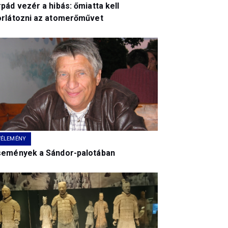
pád vezér a hibás: őmiatta kell
orlátozni az atomerőművet
VÉLEMÉNY
semények a Sándor-palotában