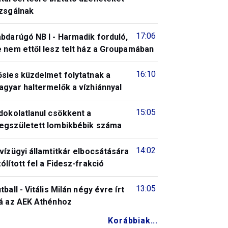
izsgálnak
17:06
bdarúgó NB I - Harmadik forduló,
 nem ettől lesz telt ház a Groupamában
16:10
ősies küzdelmet folytatnak a
gyar haltermelők a vízhiánnyal
15:05
dokolatlanul csökkent a
egszületett lombikbébik száma
14:02
vízügyi államtitkár elbocsátására
ólított fel a Fidesz-frakció
13:05
tball - Vitális Milán négy évre írt
lá az AEK Athénhoz
Korábbiak...