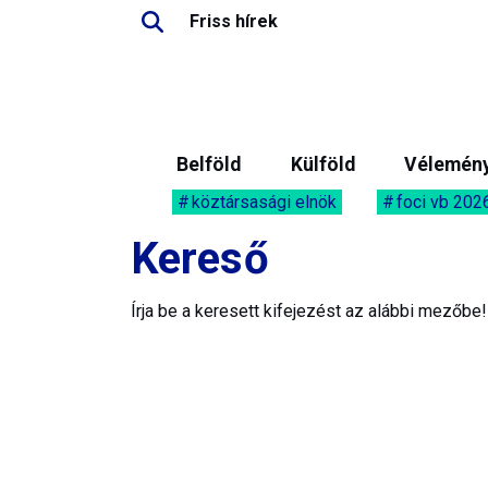
Friss hírek
Belföld
Külföld
Vélemén
köztársasági elnök
foci vb 202
Kereső
Írja be a keresett kifejezést az alábbi mezőbe!