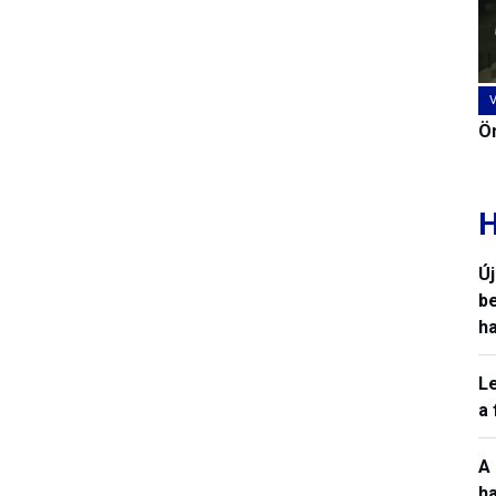
Ön
H
Ú
b
h
L
a
A
h