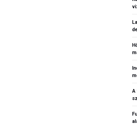
v
La
de
H
ma
In
m
A 
sz
Fu
a