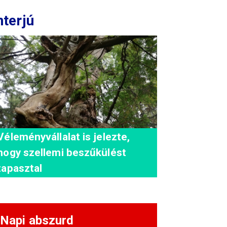
nterjú
Véleményvállalat is jelezte,
hogy szellemi beszűkülést
tapasztal
Napi abszurd