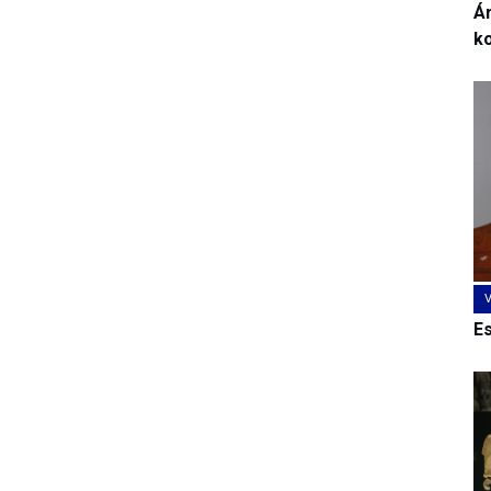
Ár
k
E