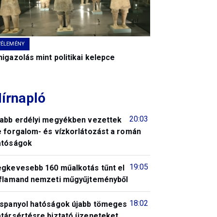
VÉLEMÉNY
igazolás mint politikai kelepce
írnapló
20:03
jabb erdélyi megyékben vezettek
e forgalom- és vízkorlátozást a román
atóságok
19:05
egkevesebb 160 műalkotás tűnt el
 flamand nemzeti műgyűjteményből
18:02
 spanyol hatóságok újabb tömeges
atársértésre biztató üzeneteket