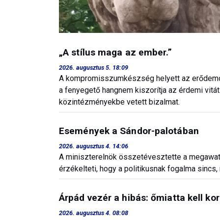
„A stílus maga az ember.”
2026. augusztus 5. 18:09
A kompromisszumkészség helyett az erődemonst
a fenyegető hangnem kiszorítja az érdemi vitát.
közintézményekbe vetett bizalmat.
Események a Sándor-palotában
2026. augusztus 4. 14:06
A miniszterelnök összetévesztette a megawatto
érzékelteti, hogy a politikusnak fogalma sincs, 
Árpád vezér a hibás: őmiatta kell k
2026. augusztus 4. 08:08