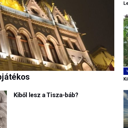
L
bjátékos
Ki
Kiből lesz a Tisza-báb?