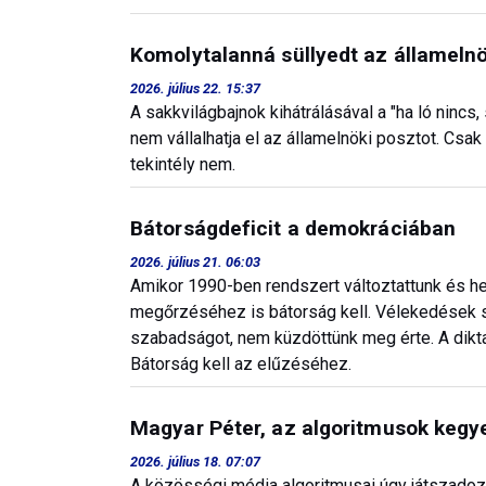
Komolytalanná süllyedt az államelnö
2026. július 22. 15:37
A sakkvilágbajnok kihátrálásával a "ha ló nincs,
nem vállalhatja el az államelnöki posztot. Csak 
tekintély nem.
Bátorságdeficit a demokráciában
2026. július 21. 06:03
Amikor 1990-ben rendszert változtattunk és hel
megőrzéséhez is bátorság kell. Vélekedések sz
szabadságot, nem küzdöttünk meg érte. A dikta
Bátorság kell az elűzéséhez.
Magyar Péter, az algoritmusok keg
2026. július 18. 07:07
A közösségi média algoritmusai úgy játszadozn