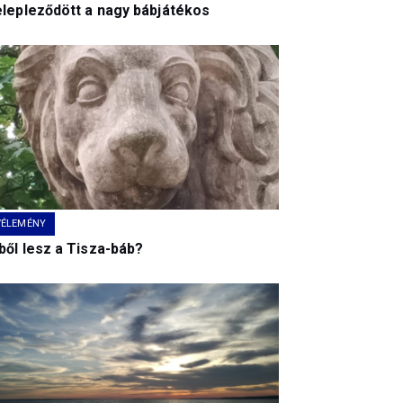
elepleződött a nagy bábjátékos
VÉLEMÉNY
ből lesz a Tisza-báb?