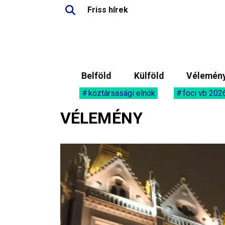
Friss hírek
Belföld
Külföld
Vélemén
köztársasági elnök
foci vb 202
VÉLEMÉNY