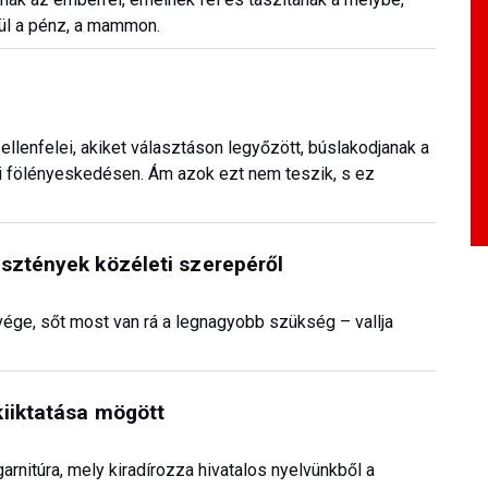
dül a pénz, a mammon.
 ellenfelei, akiket választáson legyőzött, búslakodjanak a
i fölényeskedésen. Ám azok ezt nem teszik, s ez
sztények közéleti szerepéről
vége, sőt most van rá a legnagyobb szükség – vallja
kiiktatása mögött
arnitúra, mely kiradírozza hivatalos nyelvünkből a