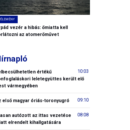
VÉLEMÉNY
pád vezér a hibás: őmiatta kell
orlátozni az atomerőművet
írnapló
10:03
elbecsülhetetlen értékű
nfoglaláskori leletegyüttes került elő
est vármegyében
09:10
z első magyar óriás-toronyugró
08:08
tasan autózott az ittas vezetése
att elrendelt kihallgatására