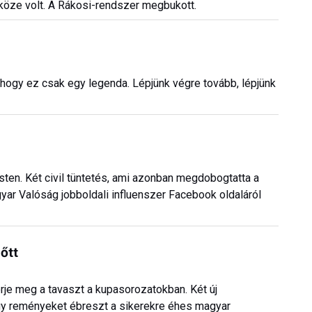
zköze volt. A Rákosi-rendszer megbukott.
s, hogy ez csak egy legenda. Lépjünk végre tovább, lépjünk
esten. Két civil tüntetés, ami azonban megdobogtatta a
yar Valóság jobboldali influenszer Facebook oldaláról
őtt
je meg a tavaszt a kupasorozatokban. Két új
gy reményeket ébreszt a sikerekre éhes magyar