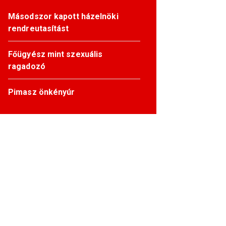
Másodszor kapott házelnöki
rendreutasítást
Főügyész mint szexuális
ragadozó
Pimasz önkényúr