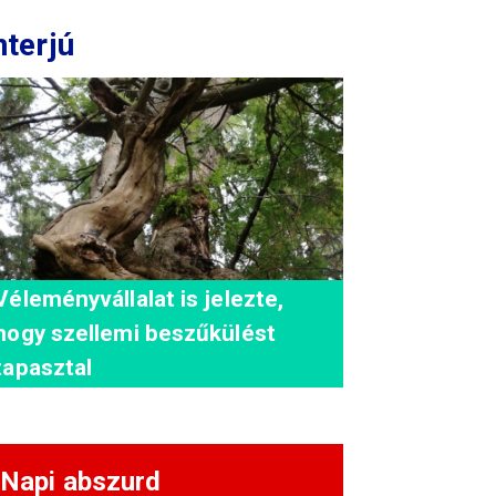
nterjú
Véleményvállalat is jelezte,
hogy szellemi beszűkülést
tapasztal
Napi abszurd