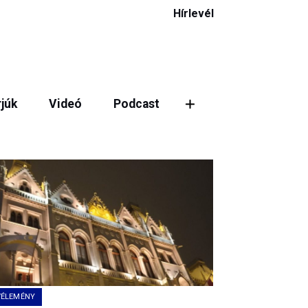
Hírlevél
rjúk
Videó
Podcast
VÉLEMÉNY