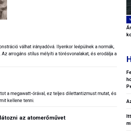
Ár
k
ráció válhat irányadóvá. Ilyenkor leépülnek a normák,
 Az arrogáns stílus mélyíti a törésvonalakat, és erodálja a
H
F
ho
P
t a megawatt-órával, ez teljes dilettantizmust mutat, és
mit kellene tenni.
A
It
orlátozni az atomerőművet
mi