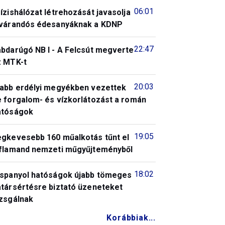
06:01
ízishálózat létrehozását javasolja
 várandós édesanyáknak a KDNP
22:47
abdarúgó NB I - A Felcsút megverte
z MTK-t
20:03
jabb erdélyi megyékben vezettek
e forgalom- és vízkorlátozást a román
atóságok
19:05
egkevesebb 160 műalkotás tűnt el
 flamand nemzeti műgyűjteményből
18:02
 spanyol hatóságok újabb tömeges
atársértésre biztató üzeneteket
izsgálnak
Korábbiak...