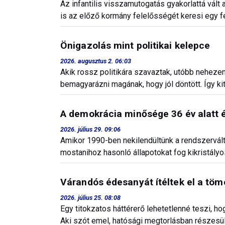
Az infantilis visszamutogatás gyakorlattá vált
is az előző kormány felelősségét keresi egy fel
Önigazolás mint politikai kelepce
2026. augusztus 2. 06:03
Akik rossz politikára szavaztak, utóbb nehez
bemagyarázni magának, hogy jól döntött. Így kit
A demokrácia minősége 36 év alatt 
2026. július 29. 09:06
Amikor 1990-ben nekilendültünk a rendszervált
mostanihoz hasonló állapotokat fog kikristályos
Várandós édesanyát ítéltek el a töm
2026. július 25. 08:08
Egy titokzatos háttérerő lehetetlenné teszi, h
Aki szót emel, hatósági megtorlásban részesül