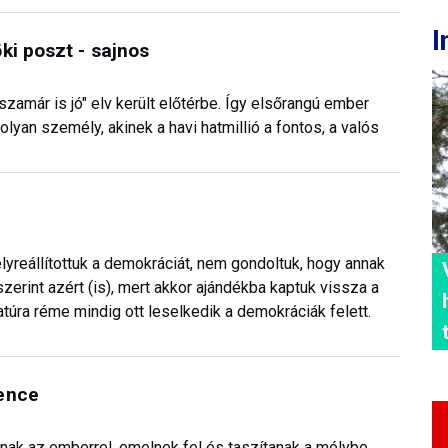
I
ki poszt - sajnos
 szamár is jó" elv került előtérbe. Így elsőrangú ember
olyan személy, akinek a havi hatmillió a fontos, a valós
yreállítottuk a demokráciát, nem gondoltuk, hogy annak
erint azért (is), mert akkor ajándékba kaptuk vissza a
túra réme mindig ott leselkedik a demokráciák felett.
yence
ak az emberrel, emelnek fel és taszítanak a mélybe,