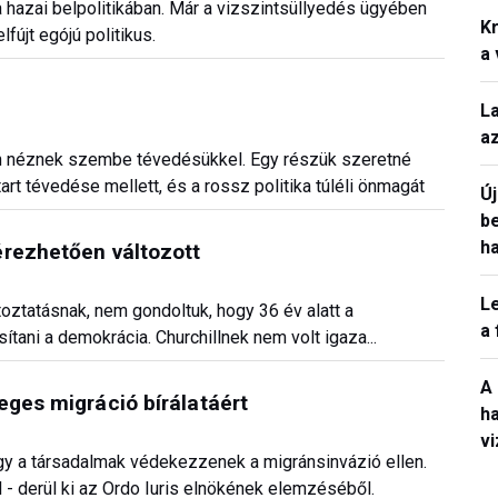
 a hazai belpolitikában. Már a vizszintsüllyedés ügyében
Kr
fújt egójú politikus.
a
L
a
en néznek szembe tévedésükkel. Egy részük szeretné
art tévedése mellett, és a rossz politika túléli önmagát
Ú
b
h
érezhetően változott
L
oztatásnak, nem gondoltuk, hogy 36 év alatt a
a
ítani a demokrácia. Churchillnek nem volt igaza...
A
eges migráció bírálatáért
h
v
ogy a társadalmak védekezzenek a migránsinvázió ellen.
 - derül ki az Ordo Iuris elnökének elemzéséből.