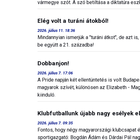
vármegye szót. A szó betiltása a diktatúra es
Elég volt a turáni átokból!
2026. július 11. 18:36
Mindannyian ismerjük a "turáni átkot", de azt i
be együtt a 21. századba!
Dobbanjon!
2026. július 7. 17:06
A Pride napján két ellentüntetés is volt Budap
magyarok szívét, különösen az Elizabeth - Mag
kiinduló.
Klubfutballunk újabb nagy esélyek el
2026. július 7. 09:35
Fontos, hogy négy magyarországi klubcsapat ér
sportigazgató: Bogdán Ádám és Dárdai Pál na