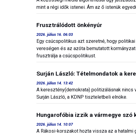
mint a régi idők istenei. Ám az ő istenük egye
Frusztrálódott önkényúr
2026. július 16. 06:03
Egy csúcspolitikus azt szeretné, hogy politikai
vereségen és az azóta bemutatott kormányzat
frusztrálja a csúcspolitikust.
Surján László: Tételmondatok a kere
2026. július 14. 13:42
A keresztény(demokrata) politizálásnak nincs 
Surján László, a KDNP tiszteletbeli elnöke.
Hungarofóbia izzik a vármegye szó 
2026. július 14. 10:07
A Rákosi-korszakot hozta vissza az a hatalmi g