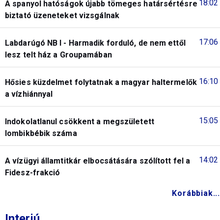
18:02
A spanyol hatóságok újabb tömeges határsértésre
biztató üzeneteket vizsgálnak
17:06
Labdarúgó NB I - Harmadik forduló, de nem ettől
lesz telt ház a Groupamában
16:10
Hősies küzdelmet folytatnak a magyar haltermelők
a vízhiánnyal
15:05
Indokolatlanul csökkent a megszületett
lombikbébik száma
14:02
A vízügyi államtitkár elbocsátására szólított fel a
Fidesz-frakció
Korábbiak...
Interjú