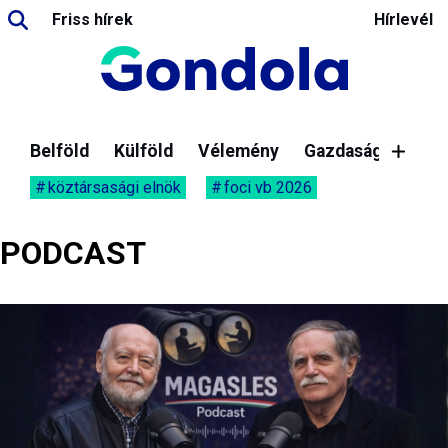
Friss hírek
Hírlevél
Belföld
Külföld
Vélemény
Gazdaság
köztársasági elnök
foci vb 2026
PODCAST