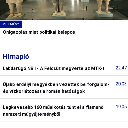
VÉLEMÉNY
Önigazolás mint politikai kelepce
Hírnapló
22:47
Labdarúgó NB I - A Felcsút megverte az MTK-t
20:03
Újabb erdélyi megyékben vezettek be forgalom-
és vízkorlátozást a román hatóságok
19:05
Legkevesebb 160 műalkotás tűnt el a flamand
nemzeti műgyűjteményből