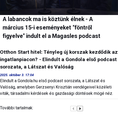
A labancok ma is köztünk élnek - A
március 15-i eseményeket "föntről
figyelve" indult el a Magasles podcast
Otthon Start hitel: Tényleg új korszak kezdődik az
ingatlanpiacon? - Elindult a Gondola első podcast
sorozata, a Látszat és Valóság
2025. október 3. 17:04
Elindult a Gondola.hu első podcast sorozata, a Látszat és
Valóság, amelyben Gerzsenyi Krisztián vendégeivel közéleti
viták, társadalmi kérdések és gazdasági döntések mögé néz.
További tartalmak: