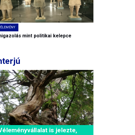
VÉLEMÉNY
igazolás mint politikai kelepce
nterjú
Véleményvállalat is jelezte,