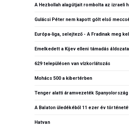
A Hezbollah alagútjait rombolta az izraeli
Gulácsi Péter nem kapott gólt első meccsé
Európa-liga, selejtező - A Fradinak meg ke
Emelkedett a Kijev elleni támadás áldozat
629 településen van vízkorlátozás
Mohács 500 a kibertérben
Tenger alatti áramvezeték Spanyolország
A Balaton üledékéből 11 ezer év történetét
Hatvan