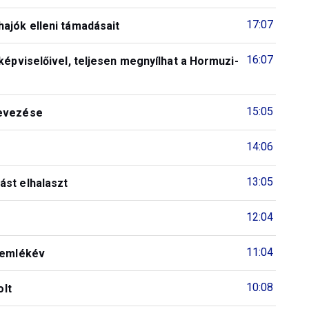
17:07
ajók elleni támadásait
16:07
képviselőivel, teljesen megnyílhat a Hormuzi-
15:05
nevezése
14:06
13:05
ást elhalaszt
12:04
11:04
6 emlékév
10:08
olt