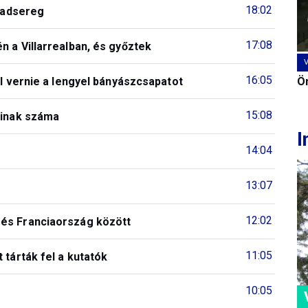
18:02
 hadsereg
17:08
n a Villarrealban, és győztek
16:05
Ön
ll vernie a lengyel bányászcsapatot
15:08
ainak száma
I
14:04
13:07
12:02
 és Franciaország között
11:05
 tárták fel a kutatók
10:05