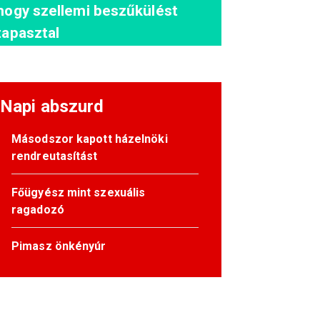
hogy szellemi beszűkülést
tapasztal
Napi abszurd
Másodszor kapott házelnöki
rendreutasítást
Főügyész mint szexuális
ragadozó
Pimasz önkényúr