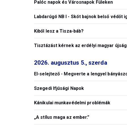
Palóc napok és Városnapok Füleken
Labdarúgó NB I - Skót bajnok belső védőt i
Kiből lesz a Tisza-báb?
Tisztázást kérnek az erdélyi magyar újság
2026. augusztus 5., szerda
El-selejtező - Megverte a lengyel bányász
Szegedi Ifjúsági Napok
Kánikulai munkavédelmi problémák
„A stílus maga az ember.”