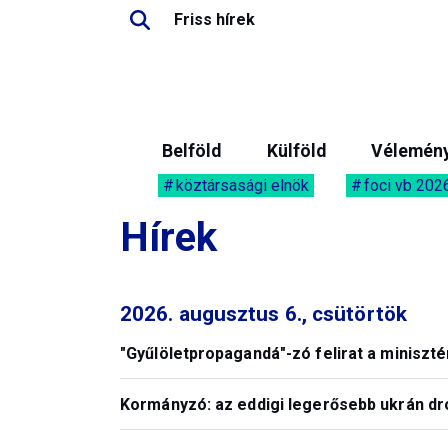
Friss hírek
Belföld
Külföld
Vélemén
köztársasági elnök
foci vb 202
Hírek
2026. augusztus 6., csütörtök
"Gyűlöletpropagandá"-zó felirat a miniszté
Kormányzó: az eddigi legerősebb ukrán dró