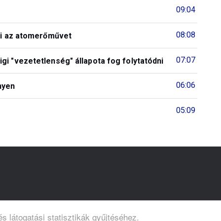
09:04
08:08
zni az atomerőművet
07:07
gi "vezetetlenség" állapota fog folytatódni
06:06
nyen
05:09
s látogatási statisztikák gyűjtéséhez.