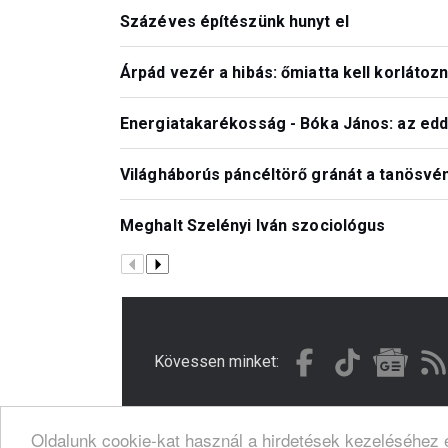
Százéves építészünk hunyt el
Árpád vezér a hibás: őmiatta kell korláto
Energiatakarékosság - Bóka János: az eddi
Világháborús páncéltörő gránát a tanösvé
Meghalt Szelényi Iván szociológus
Kövessen minket:
Oldalunk cookie-kat használ a hirdetések kezeléséhez é
© Gondola 2026 - Minden jog fenntartva