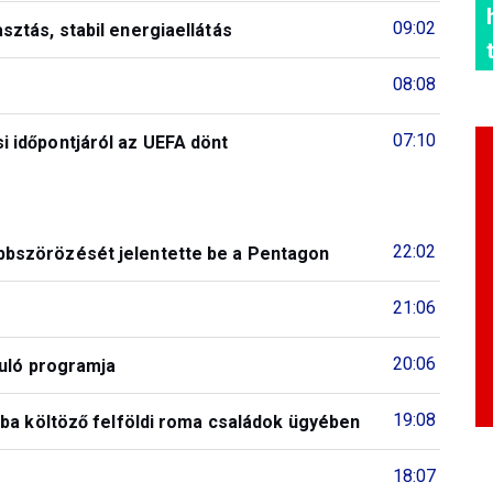
09:02
ztás, stabil energiaellátás
08:08
07:10
 időpontjáról az UEFA dönt
22:02
bszörözését jelentette be a Pentagon
21:06
20:06
duló programja
19:08
ba költöző felföldi roma családok ügyében
18:07