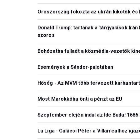
Oroszország fokozta az ukrán kikötők és h
Donald Trump: tartanak a tárgyalások Irán 
szoros
Bohózatba fulladt a közmédia-vezetők ki
Események a Sándor-palotában
Hőség - Az MVM több tervezett karbantart
Most Marokkóba önti a pénzt az EU
Szeptember elején indul az Ide Buda! 168
La Liga - Gulácsi Péter a Villarrealhoz igaz