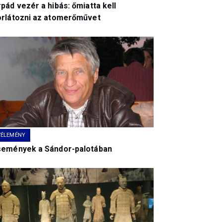
pád vezér a hibás: őmiatta kell
orlátozni az atomerőművet
VÉLEMÉNY
semények a Sándor-palotában