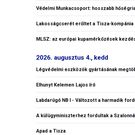
Védelmi Munkacsoport: hosszabb hőségrias
Lakosságcserét erőltet a Tisza-kompánia
MLSZ: az európai kupamérkőzések kezdési
2026. augusztus 4., kedd
Légvédelmi eszközök gyártásának megtöb
Elhunyt Kelemen Lajos író
Labdarúgó NB I - Változott a harmadik for
A külügyminiszterhez fordultak a Szalonná
Apad a Tisza