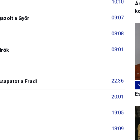
10:10
Ár
k
09:07
gazolt a Győr
08:08
08:01
írók
22:36
csapatot a Fradi
E
20:01
19:05
18:09