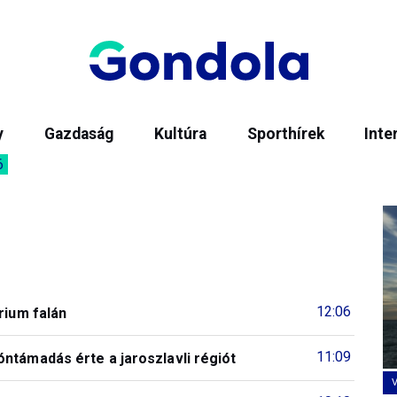
y
Gazdaság
Kultúra
Sporthírek
Inte
6
12:06
rium falán
11:09
ntámadás érte a jaroszlavli régiót