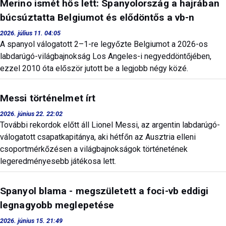
Merino ismét hős lett: Spanyolország a hajrában
búcsúztatta Belgiumot és elődöntős a vb-n
2026. július 11. 04:05
A spanyol válogatott 2–1-re legyőzte Belgiumot a 2026-os
labdarúgó-világbajnokság Los Angeles-i negyeddöntőjében,
ezzel 2010 óta először jutott be a legjobb négy közé.
Messi történelmet írt
2026. június 22. 22:02
További rekordok előtt áll Lionel Messi, az argentin labdarúgó-
válogatott csapatkapitánya, aki hétfőn az Ausztria elleni
csoportmérkőzésen a világbajnokságok történetének
legeredményesebb játékosa lett.
Spanyol blama - megszületett a foci-vb eddigi
legnagyobb meglepetése
2026. június 15. 21:49