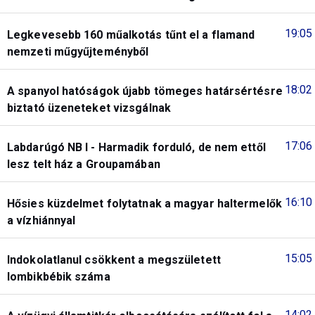
19:05
Legkevesebb 160 műalkotás tűnt el a flamand
nemzeti műgyűjteményből
18:02
A spanyol hatóságok újabb tömeges határsértésre
biztató üzeneteket vizsgálnak
17:06
Labdarúgó NB I - Harmadik forduló, de nem ettől
lesz telt ház a Groupamában
16:10
Hősies küzdelmet folytatnak a magyar haltermelők
a vízhiánnyal
15:05
Indokolatlanul csökkent a megszületett
lombikbébik száma
14:02