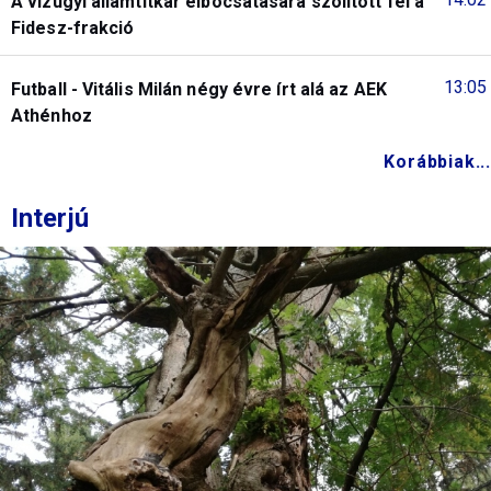
A vízügyi államtitkár elbocsátására szólított fel a
Fidesz-frakció
13:05
Futball - Vitális Milán négy évre írt alá az AEK
Athénhoz
Korábbiak...
Interjú