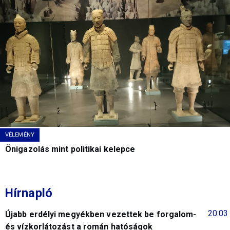
VÉLEMÉNY
Önigazolás mint politikai kelepce
Hírnapló
20:03
Újabb erdélyi megyékben vezettek be forgalom-
és vízkorlátozást a román hatóságok