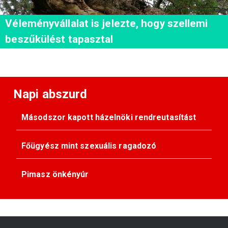
Véleményvállalat is jelezte, hogy szellemi
beszűkülést tapasztal
Napi abszurd
Másodszor kapott házelnöki rendreutasítást
Főügyész mint szexuális ragadozó
Pimasz önkényúr