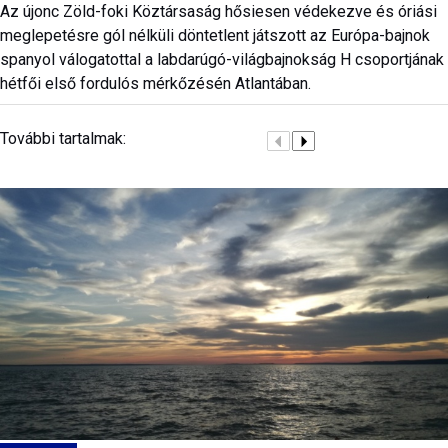
Az újonc Zöld-foki Köztársaság hősiesen védekezve és óriási
meglepetésre gól nélküli döntetlent játszott az Európa-bajnok
spanyol válogatottal a labdarúgó-világbajnokság H csoportjának
hétfői első fordulós mérkőzésén Atlantában.
További tartalmak: