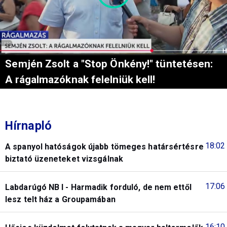
Semjén Zsolt a "Stop Önkény!" tüntetésen:
A rágalmazóknak felelniük kell!
Hírnapló
18:02
A spanyol hatóságok újabb tömeges határsértésre
biztató üzeneteket vizsgálnak
17:06
Labdarúgó NB I - Harmadik forduló, de nem ettől
lesz telt ház a Groupamában
16:10