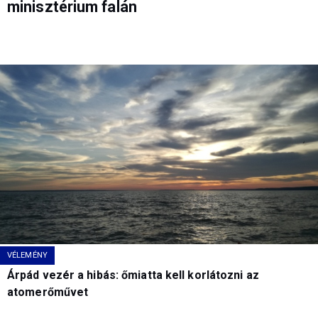
minisztérium falán
VÉLEMÉNY
Árpád vezér a hibás: őmiatta kell korlátozni az
atomerőművet