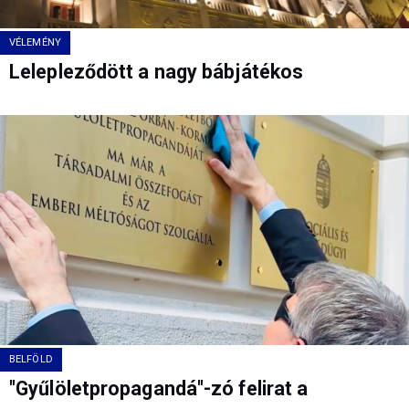
VÉLEMÉNY
Lelepleződött a nagy bábjátékos
BELFÖLD
"Gyűlöletpropagandá"-zó felirat a