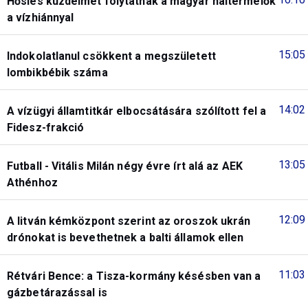
Hősies küzdelmet folytatnak a magyar haltermelők
a vízhiánnyal
15:05
Indokolatlanul csökkent a megszületett
lombikbébik száma
14:02
A vízügyi államtitkár elbocsátására szólított fel a
Fidesz-frakció
13:05
Futball - Vitális Milán négy évre írt alá az AEK
Athénhoz
12:09
A litván kémközpont szerint az oroszok ukrán
drónokat is bevethetnek a balti államok ellen
11:03
Rétvári Bence: a Tisza-kormány késésben van a
gázbetárazással is