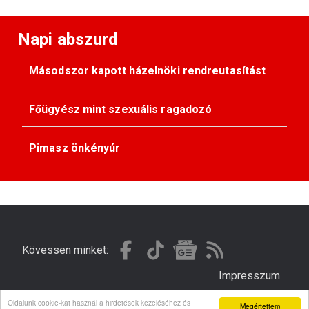
Napi abszurd
Másodszor kapott házelnöki rendreutasítást
Főügyész mint szexuális ragadozó
Pimasz önkényúr
Kövessen minket:
Impresszum
Oldalunk cookie-kat használ a hirdetések kezeléséhez és
Megértettem
© Gondola 2026 - Minden jog fenntartva