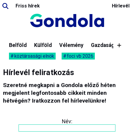
Friss hírek
Hírlevél
Belföld
Külföld
Vélemény
Gazdaság
köztársasági elnök
foci vb 2026
Hírlevél feliratkozás
Szeretné megkapni a Gondola előző héten
megjelent legfontosabb cikkeit minden
hétvégén? Iratkozzon fel hírlevelünkre!
Név: