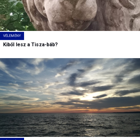
VÉLEMÉNY
Kiből lesz a Tisza-báb?