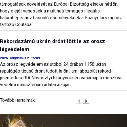
támogatások növelését az Európai Bizottság elnöke hétfőn,
hogy elejét vehessék a múlt heti tömeges illegális
határátlépéshez hasonló eseményeknek a Spanyolországhoz
tartozó Ceutába.
Rekordszámú ukrán drónt lőtt le az orosz
légvédelem
2026. augusztus 2. 15:09
Az orosz légvédelem az utóbbi 24 órában 1158 ukrán
repülőgép típusú drónt tudott lelőni, ami abszolút rekord -
jelentette a RIA Novosztyi hírügynökség vasárnap a moszkvai
védelmi minisztérium adatai alapján.
További tartalmak: