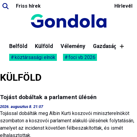
Friss hírek
Hírlevél
Belföld
Külföld
Vélemény
Gazdaság
köztársasági elnök
foci vb 2026
KÜLFÖLD
Tojást dobáltak a parlament ülésén
2026. augusztus 8. 21:07
Tojással dobálták meg Albin Kurti koszovói miniszterelnököt
szombaton a koszovói parlament alakuló ülésének folytatásán,
amelyet az incidenst követően félbeszakítottak, és ismét
elhalasztottak.