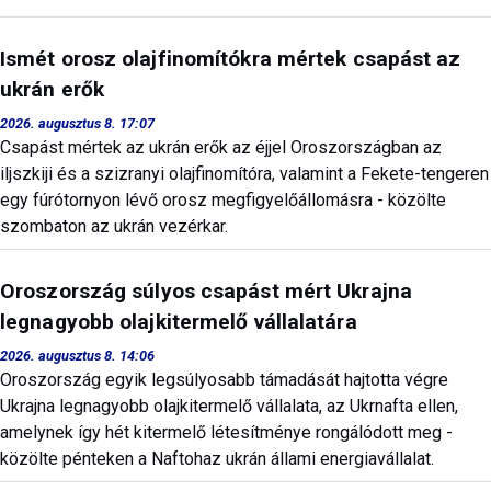
Ismét orosz olajfinomítókra mértek csapást az
ukrán erők
2026. augusztus 8. 17:07
Csapást mértek az ukrán erők az éjjel Oroszországban az
iljszkiji és a szizranyi olajfinomítóra, valamint a Fekete-tengeren
egy fúrótornyon lévő orosz megfigyelőállomásra - közölte
szombaton az ukrán vezérkar.
Oroszország súlyos csapást mért Ukrajna
legnagyobb olajkitermelő vállalatára
2026. augusztus 8. 14:06
Oroszország egyik legsúlyosabb támadását hajtotta végre
Ukrajna legnagyobb olajkitermelő vállalata, az Ukrnafta ellen,
amelynek így hét kitermelő létesítménye rongálódott meg -
közölte pénteken a Naftohaz ukrán állami energiavállalat.