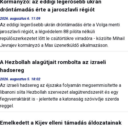
Kormányzó: az eddigi legerősebb ukrán
dróntámadás érte a jaroszlavli régiót
2026. augusztus 6. 11:09
Az eddigi legerősebb ukrán dróntámadás érte a Volga menti
jaroszlavli régiót, a légvédelem 88 pilóta nélküli
repülőszerkezetet lőtt le csütörtökre virradóra - közölte Mihail
Jevrajev kormányzó a Max üzenetküldő alkalmazáson.
A Hezbollah alagútjait rombolta az izraeli
hadsereg
2026. augusztus 5. 18:02
Az izraeli hadsereg az éjszaka folyamán megsemmisítette a
libanoni síita Hezbollah szervezet alagútrendszerét és egy
fegyverraktárát is - jelentette a katonaság szóvivője szerda
reggel.
Emelkedett a Kijev elleni támadás áldozatainak