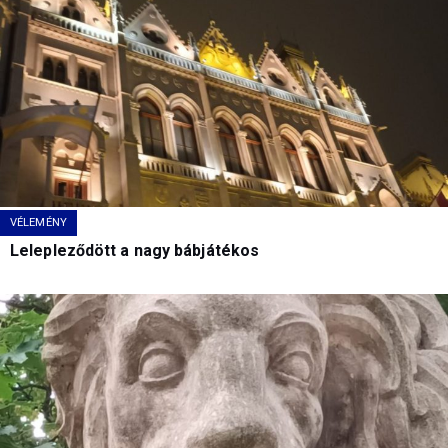
VÉLEMÉNY
Lelepleződött a nagy bábjátékos