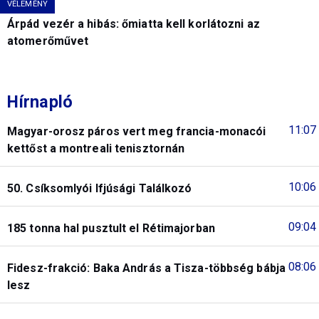
VÉLEMÉNY
Árpád vezér a hibás: őmiatta kell korlátozni az
atomerőművet
Hírnapló
11:07
Magyar-orosz páros vert meg francia-monacói
kettőst a montreali tenisztornán
10:06
50. Csíksomlyói Ifjúsági Találkozó
09:04
185 tonna hal pusztult el Rétimajorban
08:06
Fidesz-frakció: Baka András a Tisza-többség bábja
lesz