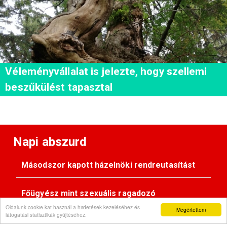
Véleményvállalat is jelezte, hogy szellemi
beszűkülést tapasztal
Napi abszurd
Másodszor kapott házelnöki rendreutasítást
Főügyész mint szexuális ragadozó
Oldalunk cookie-kat használ a hirdetések kezeléséhez és
Megértettem
látogatási statisztikák gyűjtéséhez.
Pimasz önkényúr