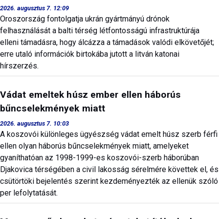
2026. augusztus 7. 12:09
Oroszország fontolgatja ukrán gyártmányú drónok
felhasználását a balti térség létfontosságú infrastruktúrája
elleni támadásra, hogy álcázza a támadások valódi elkövetőjét;
erre utaló információk birtokába jutott a litván katonai
hírszerzés.
Vádat emeltek húsz ember ellen háborús
bűncselekmények miatt
2026. augusztus 7. 10:03
A koszovói különleges ügyészség vádat emelt húsz szerb férfi
ellen olyan háborús bűncselekmények miatt, amelyeket
gyaníthatóan az 1998-1999-es koszovói-szerb háborúban
Djakovica térségében a civil lakosság sérelmére követtek el, és
csütörtöki bejelentés szerint kezdeményezték az ellenük szóló
per lefolytatását.