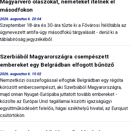
Magyarverő olaszokat, németeket ítélnek el
másodfokon
2026. augusztus 6. 20:04
Szeptember 18-ára és 30-ára tűzte ki a Fővárosi Ítélőtábla az
úgynevezett antifa-ügy másodfokú tárgyalását - derül ki a
táblabíróság jegyzékéből.
Szerbiából Magyarországra csempészett
embereket egy Belgrádban elfogott bűnöző
2026. augusztus 6. 15:02
Nemzetközi összefogással elfogtak Belgrádban egy régóta
körözött embercsempészt, aki Szerbiából Magyarországra,
majd onnan Nyugat-Európába juttatott tovább embereket -
közölte az Európai Unió tagállamai közötti igazságügyi
együttműködésért felelős, hágai székhelyű hivatal, az Eurojust
csütörtökön.