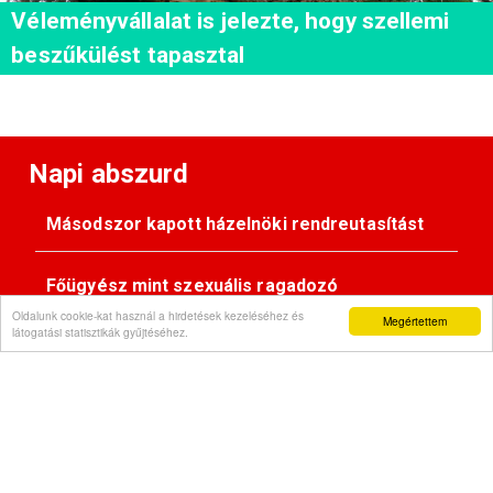
Véleményvállalat is jelezte, hogy szellemi
beszűkülést tapasztal
Napi abszurd
Másodszor kapott házelnöki rendreutasítást
Főügyész mint szexuális ragadozó
Oldalunk cookie-kat használ a hirdetések kezeléséhez és
Megértettem
látogatási statisztikák gyűjtéséhez.
Pimasz önkényúr