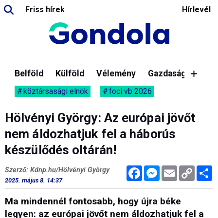
Friss hírek
Hírlevél
Belföld
Külföld
Vélemény
Gazdaság
köztársasági elnök
foci vb 2026
Hölvényi György: Az európai jövőt
nem áldozhatjuk fel a háborús
készülődés oltárán!
Facebook
Messenger
Email
Copy
M
Szerző: Kdnp.hu/Hölvényi György
Link
2025. május 8. 14:37
Ma mindennél fontosabb, hogy újra béke
legyen: az európai jövőt nem áldozhatjuk fel a