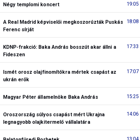
19:05
Négy templomi koncert
18:08
A Real Madrid képviselői megkoszorúzták Puskás
Ferenc sírját
17:33
KDNP-frakció: Baka András bosszút akar állni a
Fideszen
17:07
Ismét orosz olajfinomítókra mértek csapást az
ukrán erők
15:25
Magyar Péter államelnöke Baka András
14:06
Oroszország súlyos csapást mért Ukrajna
legnagyobb olajkitermelő vállalatára
13:04
Balatonfüredi Borhetek