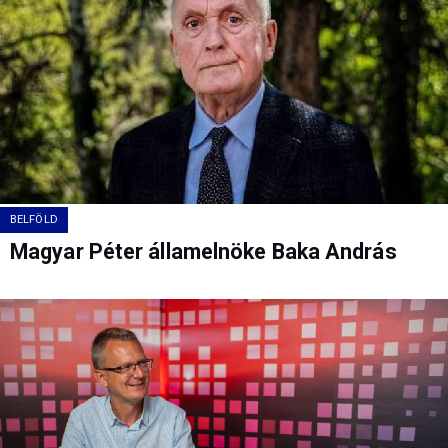
BELFÖLD
Magyar Péter államelnöke Baka András