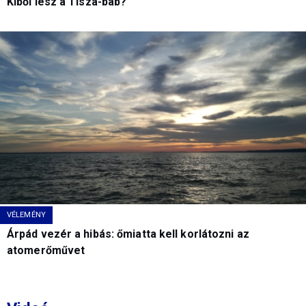
Kiből lesz a Tisza-báb?
VÉLEMÉNY
Árpád vezér a hibás: őmiatta kell korlátozni az
atomerőművet