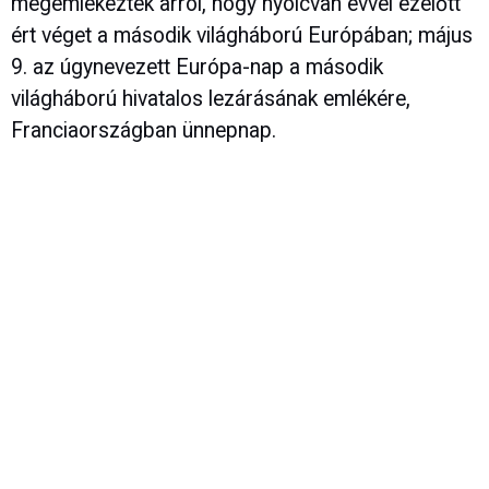
megemlékeztek arról, hogy nyolcvan évvel ezelőtt
ért véget a második világháború Európában; május
9. az úgynevezett Európa-nap a második
világháború hivatalos lezárásának emlékére,
Franciaországban ünnepnap.