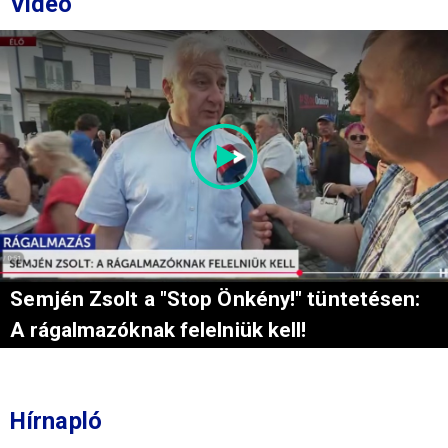
Videó
Semjén Zsolt a "Stop Önkény!" tüntetésen:
A rágalmazóknak felelniük kell!
Hírnapló