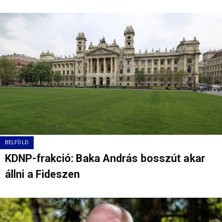
BELFÖLD
KDNP-frakció: Baka András bosszút akar
állni a Fideszen