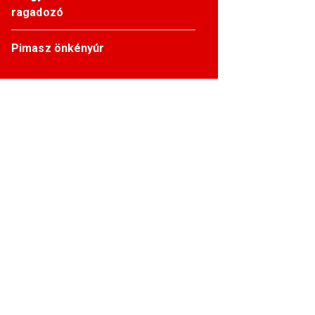
ragadozó
Pimasz önkényúr