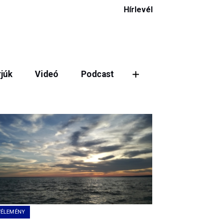
Hírlevél
rjúk
Videó
Podcast
ztás
VÉLEMÉNY