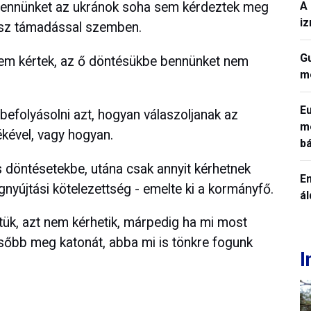
A 
 bennünket az ukránok soha sem kérdeztek meg
iz
rosz támadással szemben.
Gu
 nem kértek, az ő döntésükbe bennünket nem
me
Eu
befolyásolni azt, hogyan válaszoljanak az
me
ékével, vagy hogyan.
b
döntésetekbe, utána csak annyit kérhetnek
Em
gnyújtási kötelezettség - emelte ki a kormányfő.
á
tük, azt nem kérhetik, márpedig ha mi most
sőbb meg katonát, abba mi is tönkre fogunk
I