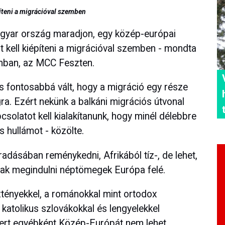
íteni a migrációval szemben
gyar ország maradjon, egy közép-európai
 kell kiépíteni a migrációval szemben - mondta
mban, az MCC Feszten.
 is fontosabbá vált, hogy a migráció egy része
a. Ezért nekünk a balkáni migrációs útvonal
solatot kell kialakítanunk, hogy minél délebbre
s hullámot - közölte.
adásában reménykedni, Afrikából tíz-, de lehet,
ak megindulni néptömegek Európa felé.
tényekkel, a románokkal mint ortodox
 katolikus szlovákokkal és lengyelekkel
ert egyébként Közép-Európát nem lehet