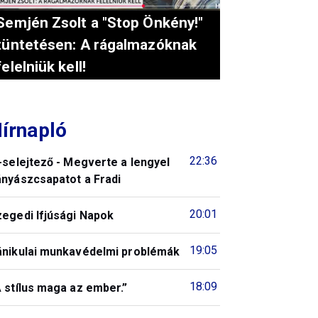
Semjén Zsolt a "Stop Önkény!"
tüntetésen: A rágalmazóknak
felelniük kell!
írnapló
22:36
-selejtező - Megverte a lengyel
ányászcsapatot a Fradi
20:01
zegedi Ifjúsági Napok
19:05
ánikulai munkavédelmi problémák
18:09
 stílus maga az ember.”