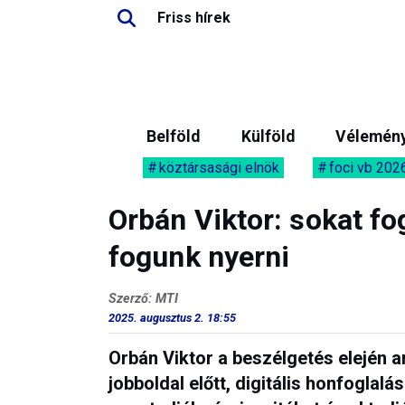
Friss hírek
Belföld
Külföld
Vélemén
köztársasági elnök
foci vb 202
Orbán Viktor: sokat f
fogunk nyerni
Szerző: MTI
2025. augusztus 2. 18:55
Orbán Viktor a beszélgetés elején ar
jobboldal előtt, digitális honfoglalá