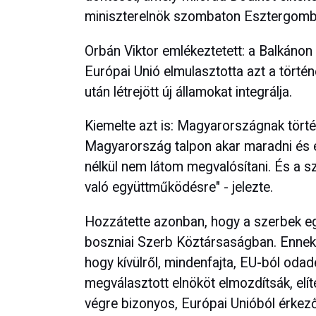
miniszterelnök szombaton Esztergomb
Orbán Viktor emlékeztetett: a Balkánon
Európai Unió elmulasztotta azt a törté
után létrejött új államokat integrálja.
Kiemelte azt is: Magyarországnak törté
Magyarország talpon akar maradni és er
nélkül nem látom megvalósítani. És a 
való együttműködésre" - jelezte.
Hozzátette azonban, hogy a szerbek e
boszniai Szerb Köztársaságban. Ennek 
hogy kívülről, mindenfajta, EU-ból odade
megválasztott elnököt elmozdítsák, elít
végre bizonyos, Európai Unióból érkező