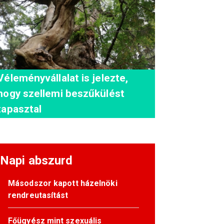
Véleményvállalat is jelezte,
hogy szellemi beszűkülést
tapasztal
Napi abszurd
Másodszor kapott házelnöki
rendreutasítást
Főügyész mint szexuális