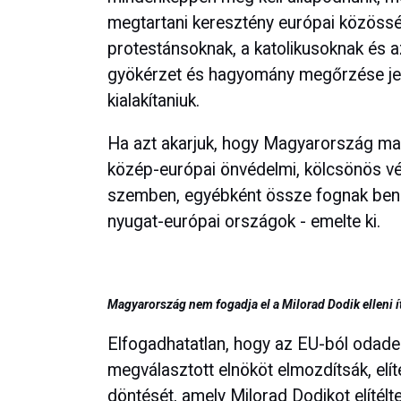
megtartani keresztény európai közössé
protestánsoknak, a katolikusoknak és a
gyökérzet és hagyomány megőrzése jeg
kialakítaniuk.
Ha azt akarjuk, hogy Magyarország ma
közép-európai önvédelmi, kölcsönös véd
szemben, egyébként össze fognak bennü
nyugat-európai országok - emelte ki.
Magyarország nem fogadja el a Milorad Dodik elleni í
Elfogadhatatlan, hogy az EU-ból odadeleg
megválasztott elnököt elmozdítsák, elí
döntését, amely Milorad Dodikot elítél