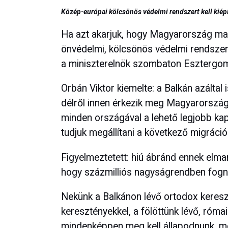
Közép-európai kölcsönös védelmi rendszert kell kiép
Ha azt akarjuk, hogy Magyarország ma
önvédelmi, kölcsönös védelmi rendszert
a miniszterelnök szombaton Esztergo
Orbán Viktor kiemelte: a Balkán azáltal
délről innen érkezik meg Magyarországr
minden országával a lehető legjobb kapc
tudjuk megállítani a következő migráció
Figyelmeztetett: hiú ábránd ennek elmar
hogy százmilliós nagyságrendben fogn
Nekünk a Balkánon lévő ortodox keresz
keresztényekkel, a fölöttünk lévő, római
mindenképpen meg kell állapodnunk, m