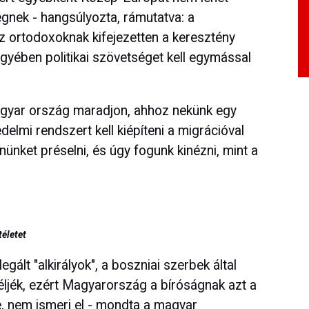
gnek - hangsúlyozta, rámutatva: a
z ortodoxoknak kifejezetten a keresztény
yében politikai szövetséget kell egymással
gyar ország maradjon, ahhoz nekünk egy
elmi rendszert kell kiépíteni a migrációval
nket préselni, és úgy fogunk kinézni, mint a
téletet
ált "alkirályok", a boszniai szerbek által
téljék, ezért Magyarország a bíróságnak azt a
te, nem ismeri el - mondta a magyar