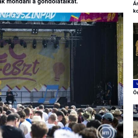
ják mondani a gondolataikat.
Ár
k
Ön