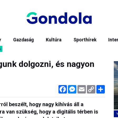
y
Gazdaság
Kultúra
Sporthírek
Inte
6
ogunk dolgozni, és nagyon
Facebook
Messenger
Email
Copy
Megos
Link
ról beszélt, hogy nagy kihívás áll a
sra van szükség, hogy a digitális térben is