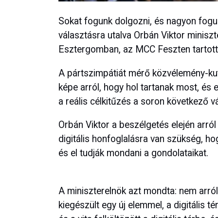
Sokat fogunk dolgozni, és nagyon fogun
választásra utalva Orbán Viktor minisz
Esztergomban, az MCC Feszten tartott
A pártszimpátiát mérő közvélemény-kut
képe arról, hogy hol tartanak most, és 
a reális célkitűzés a soron következő v
Orbán Viktor a beszélgetés elején arról b
digitális honfoglalásra van szükség, hogy
és el tudják mondani a gondolataikat.
A miniszterelnök azt mondta: nem arról
kiegészült egy új elemmel, a digitális t