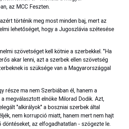
an, az MCC Feszten.
 azért történik meg most minden baj, mert az
nelmi lehetőséget, hogy a Jugoszlávia szétesése
nelmi szövetséget kell kötnie a szerbekkel. "Ha
ős akar lenni, azt a szerbek ellen szövetség
szerbeknek is szüksége van a Magyarországgal
gy része ma nem Szerbiában él, hanem a
a megválasztott elnöke Milorad Dodik. Azt,
legált "alkirályok" a boszniai szerbek által
éljék, nem korrupció miatt, hanem mert nem hajt
 döntéseket, az elfogadhatatlan - szögezte le.