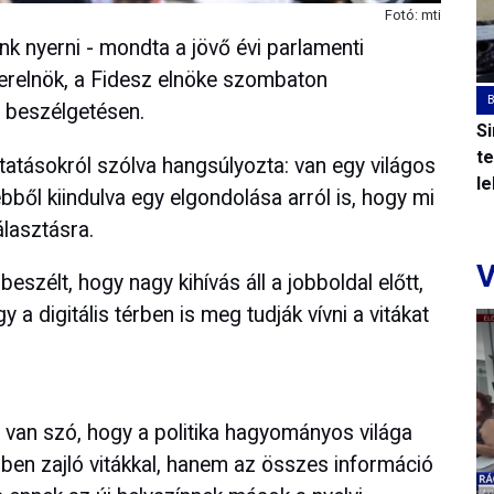
Fotó: mti
k nyerni - mondta a jövő évi parlamenti
terelnök, a Fidesz elnöke szombaton
 beszélgetésen.
S
t
atásokról szólva hangsúlyozta: van egy világos
l
ebből kiindulva egy elgondolása arról is, hogy mi
álasztásra.
V
eszélt, hogy nagy kihívás áll a jobboldal előtt,
 a digitális térben is meg tudják vívni a vitákat
 van szó, hogy a politika hagyományos világa
érben zajló vitákkal, hanem az összes információ