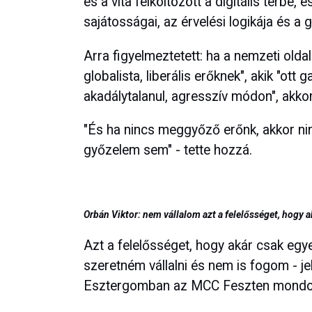
és a vita felköltözött a digitális térbe,
sajátosságai, az érvelési logikája és a 
Arra figyelmeztetett: ha a nemzeti oldal
globalista, liberális erőknek", akik "ot
akadálytalanul, agresszív módon", akko
"És ha nincs meggyőző erőnk, akkor ni
győzelem sem" - tette hozzá.
Orbán Viktor: nem vállalom azt a felelősséget, hogy a
Azt a felelősséget, hogy akár csak egye
szeretném vállalni és nem is fogom - je
Esztergomban az MCC Feszten mondo