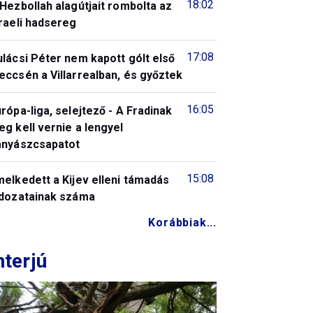
18:02
Hezbollah alagútjait rombolta az
raeli hadsereg
17:08
lácsi Péter nem kapott gólt első
ccsén a Villarrealban, és győztek
16:05
rópa-liga, selejtező - A Fradinak
g kell vernie a lengyel
ányászcsapatot
15:08
elkedett a Kijev elleni támadás
ldozatainak száma
Korábbiak...
nterjú