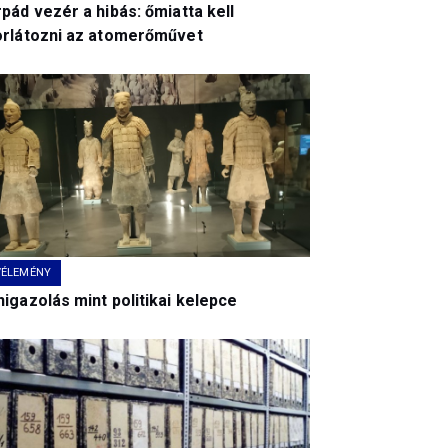
pád vezér a hibás: őmiatta kell
orlátozni az atomerőművet
VÉLEMÉNY
igazolás mint politikai kelepce