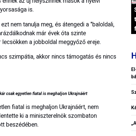
 és ennek az új helyszínnek mások a nyelvi
gyorsasága is.
 ezt nem tanulja meg, és átengedi a "baloldali,
t garázdálkodnak már évek óta szinte
r lecsökken a jobboldal meggyőző ereje.
H
ncs szimpátia, akkor nincs támogatás és nincs
El
b
S
kár csak egyetlen fiatal is meghaljon Ukrajnáért
tlen fiatal is meghaljon Ukrajnáért, nem
K
lentette ki a miniszterelnök szombaton
„A
tt beszédében.