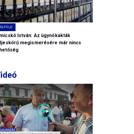
BELFÖLD
imicskó István: Az ügynökakták
eljeskörű megismerésére már nincs
ehetőség
ideó