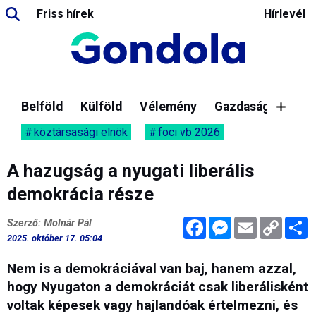
Friss hírek
Hírlevél
Belföld
Külföld
Vélemény
Gazdaság
köztársasági elnök
foci vb 2026
A hazugság a nyugati liberális
demokrácia része
Facebook
Messenger
Email
Copy
M
Szerző: Molnár Pál
Link
2025. október 17. 05:04
Nem is a demokráciával van baj, hanem azzal,
hogy Nyugaton a demokráciát csak liberálisként
voltak képesek vagy hajlandóak értelmezni, és