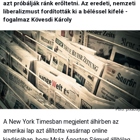
azt próbálják ránk erőltetni. Az eredeti, nemzeti
liberalizmust fordították ki a béléssel kifelé -
fogalmaz Kövesdi Károly
Fotó: pixabay
A New York Timesban megjelent álhírben az
amerikai lap azt állította vasárnap online
kiadásában, hogy Mráz Ágoston Sámuel állítólag