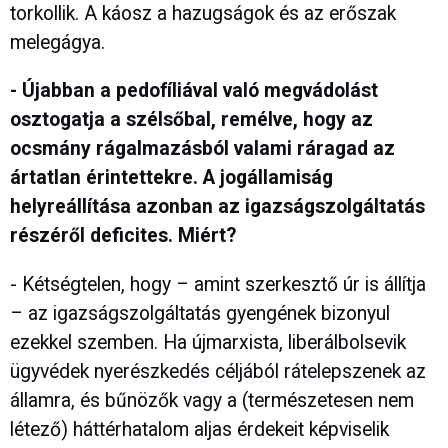
torkollik. A káosz a hazugságok és az erőszak
melegágya.
- Újabban a pedofíliával való megvádolást
osztogatja a szélsőbal, remélve, hogy az
ocsmány rágalmazásból valami ráragad az
ártatlan érintettekre. A jogállamiság
helyreállítása azonban az igazságszolgáltatás
részéről deficites. Miért?
- Kétségtelen, hogy – amint szerkesztő úr is állítja
– az igazságszolgáltatás gyengének bizonyul
ezekkel szemben. Ha újmarxista, liberálbolsevik
ügyvédek nyerészkedés céljából rátelepszenek az
államra, és bűnözők vagy a (természetesen nem
létező) háttérhatalom aljas érdekeit képviselik