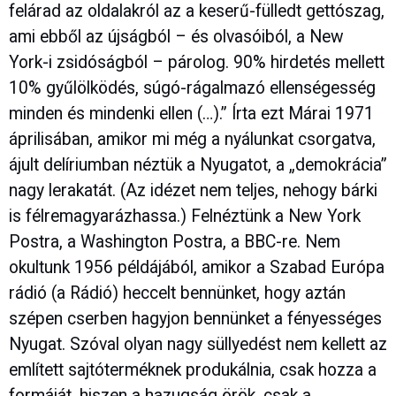
felárad az oldalakról az a keserű-fülledt gettószag,
ami ebből az újságból – és olvasóiból, a New
York-i zsidóságból – párolog. 90% hirdetés mellett
10% gyűlölködés, súgó-rágalmazó ellenségesség
minden és mindenki ellen (…).” Írta ezt Márai 1971
áprilisában, amikor mi még a nyálunkat csorgatva,
ájult delíriumban néztük a Nyugatot, a „demokrácia”
nagy lerakatát. (Az idézet nem teljes, nehogy bárki
is félremagyarázhassa.) Felnéztünk a New York
Postra, a Washington Postra, a BBC-re. Nem
okultunk 1956 példájából, amikor a Szabad Európa
rádió (a Rádió) heccelt bennünket, hogy aztán
szépen cserben hagyjon bennünket a fényességes
Nyugat. Szóval olyan nagy süllyedést nem kellett az
említett sajtóterméknek produkálnia, csak hozza a
formáját, hiszen a hazugság örök, csak a