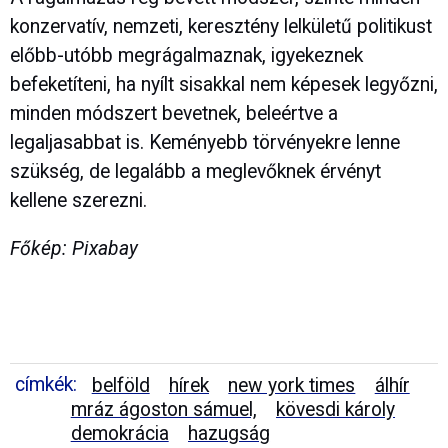
konzervatív, nemzeti, keresztény lelkületű politikust
előbb-utóbb megrágalmaznak, igyekeznek
befeketíteni, ha nyílt sisakkal nem képesek legyőzni,
minden módszert bevetnek, beleértve a
legaljasabbat is. Keményebb törvényekre lenne
szükség, de legalább a meglevőknek érvényt
kellene szerezni.
Főkép: Pixabay
címkék:
belföld
hírek
new york times
álhír
mráz ágoston sámuel,
kövesdi károly
demokrácia
hazugság