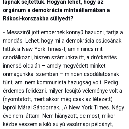
lapnak sejtettük. Hogyan lehet, hogy az
orgánum a demokrácia mintaállamában a
Rákosi-korszakba süllyedt?
- Messziről jött embernek könnyű hazudni, tartja a
mondás. Lehet, hogy mi a demokrácia csúcsának
hittük a New York Times-t, amin nincs mit
csodálkozni, hiszen számunkra itt, a drótkerítés
innenső oldalán – amely megvédett minket
önmagunkkal szemben – minden csodálatosnak
tűnt, ami nem kommunista hazugság volt. Pedig
érdemes felidézni, milyen lesújtó véleménye volt a
(nyomtatott, mert akkor még csak az létezett)
lapról Márai Sándornak. „A New York Times. Négy
éve nem láttam. Nem hiányzott, de most, mikor
kézbe veszem a kiló súlyú vasárnapi példányt,