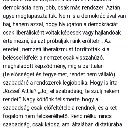
demokrácia nem jobb, csak más rendszer. Aztán
ugye megtapasztaltuk. Nem is a demokráciával van
baj, hanem azzal, hogy Nyugaton a demokráciát
csak liberálisként voltak képesek vagy hajlandóak
értelmezni, és azt próbálják ránk erőltetni. Az
eredeti, nemzeti liberalizmust fordították ki a
béléssel kifelé: a nemzet csak visszahúzó,
meghaladott képződmény, míg a parttalan
(felelősséget és fegyelmet, rendet nem vállaló)
szabadáré a rendszerek legjobbika. Hogy is írta
József Attila? „Jöjj el szabadság, te szülj nekem
rendet.” Nagy költőnk felismerte, hogy a
szabadság csak előfeltétele a rendnek, és a két
fogalom nem felcserélhető. Rend nélkül nincs
szabadság, csak káosz, ami általában diktatúrába