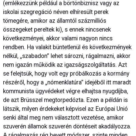
(emlékezzünk például a börtönbiznisz vagy az
iskolai szegregáció néven elhíresült perek
tömegére, amikor az államtól százmilliós
összegeket pereltek ki), s ennek nincsenek
következményei, akkor valami nagyon nincs
rendben. Ha valakit büntetlenül és következmények
nélkül, „szabadon” lehet sározni, rágalmazni, akkor
nem igazán működik az igazságszolgáltatás. Azt
se felejtsük, hogy volt egy próbálkozás a kormány
részéről, hogy a „nómenklatúra” idejéből itt maradt
kommunista ügyvédeket végre elhajtsa nyugdíjba,
de azt Brüsszel megtorpedózta. Ezen a példán is
látszik, milyen érdekeket képvisel az Európai Unió
senki által meg nem választott vezetése, amikor
szuverén államok szuverén döntéseit akadályozza.
A rágalmazás rég bevett módszer, szinte minden