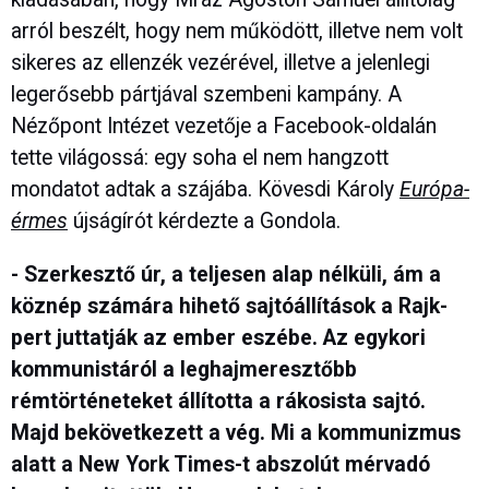
arról beszélt, hogy nem működött, illetve nem volt
sikeres az ellenzék vezérével, illetve a jelenlegi
legerősebb pártjával szembeni kampány. A
Nézőpont Intézet vezetője a Facebook-oldalán
tette világossá: egy soha el nem hangzott
mondatot adtak a szájába. Kövesdi Károly
Európa-
érmes
újságírót kérdezte a Gondola.
- Szerkesztő úr, a teljesen alap nélküli, ám a
köznép számára hihető sajtóállítások a Rajk-
pert juttatják az ember eszébe. Az egykori
kommunistáról a leghajmeresztőbb
rémtörténeteket állította a rákosista sajtó.
Majd bekövetkezett a vég. Mi a kommunizmus
alatt a New York Times-t abszolút mérvadó