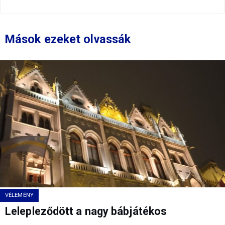
Mások ezeket olvassák
VÉLEMÉNY
Lelepleződött a nagy bábjátékos