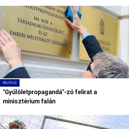
BELFÖLD
"Gyűlöletpropagandá"-zó felirat a
minisztérium falán