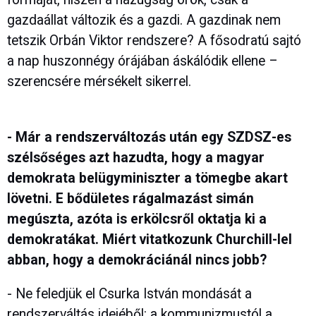
gazdaállat változik és a gazdi. A gazdinak nem
tetszik Orbán Viktor rendszere? A fősodratú sajtó
a nap huszonnégy órájában áskálódik ellene –
szerencsére mérsékelt sikerrel.
- Már a rendszerváltozás után egy SZDSZ-es
szélsőséges azt hazudta, hogy a magyar
demokrata belügyminiszter a tömegbe akart
lövetni. E bődületes rágalmazást simán
megúszta, azóta is erkölcsről oktatja ki a
demokratákat. Miért vitatkozunk Churchill-lel
abban, hogy a demokráciánál nincs jobb?
- Ne feledjük el Csurka István mondását a
rendszerváltás idejéből: a kommunizmustól a