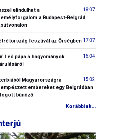
18:07
szel elindulhat a
zemélyforgalom a Budapest-Belgrád
asútvonalon
17:07
étrétország fesztivál az Őrségben
16:04
IV. Leó pápa a hagyományok
árulásáról
15:02
zerbiából Magyarországra
sempészett embereket egy Belgrádban
lfogott bűnöző
Korábbiak...
nterjú