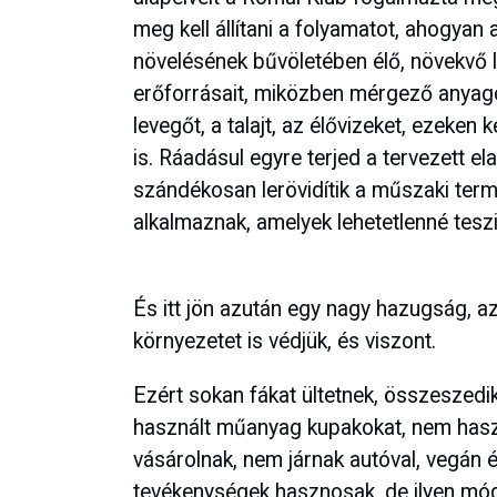
meg kell állítani a folyamatot, ahogyan
növelésének bűvöletében élő, növekvő 
erőforrásait, miközben mérgező anyagok
levegőt, a talajt, az élővizeket, ezeken
is. Ráadásul egyre terjed a tervezett el
szándékosan lerövidítik a műszaki ter
alkalmaznak, amelyek lehetetlenné teszik
És itt jön azután egy nagy hazugság, az
környezetet is védjük, és viszont.
Ezért sokan fákat ültetnek, összeszedi
használt műanyag kupakokat, nem has
vásárolnak, nem járnak autóval, vegán 
tevékenységek hasznosak, de ilyen móds