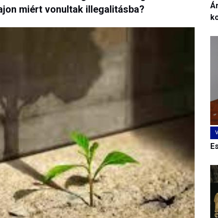
Ár
ajon miért vonultak illegalitásba?
k
E