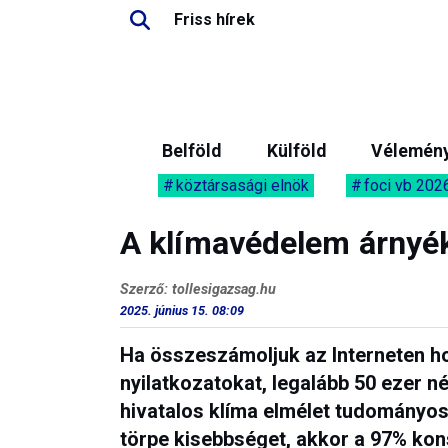
Friss hírek
Belföld
Külföld
Vélemén
köztársasági elnök
foci vb 202
A klímavédelem árnyék
Szerző: tollesigazsag.hu
2025. június 15. 08:09
Ha összeszámoljuk az Interneten ho
nyilatkozatokat, legalább 50 ezer n
hivatalos klíma elmélet tudományos
törpe kisebbséget, akkor a 97% ko