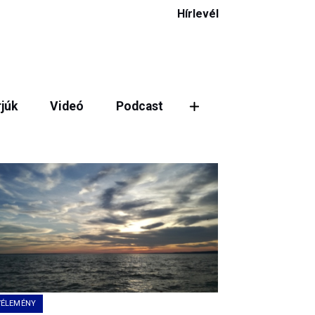
Hírlevél
rjúk
Videó
Podcast
ztás
VÉLEMÉNY