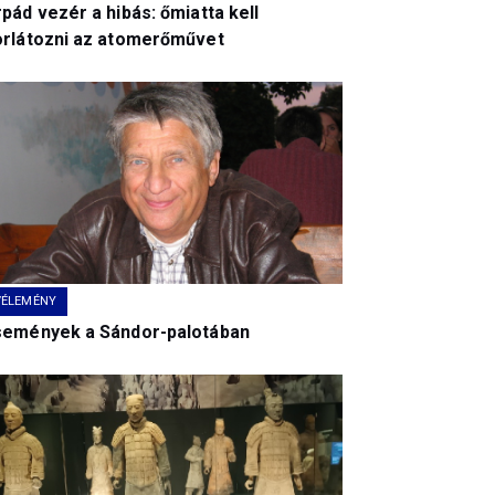
pád vezér a hibás: őmiatta kell
orlátozni az atomerőművet
VÉLEMÉNY
semények a Sándor-palotában