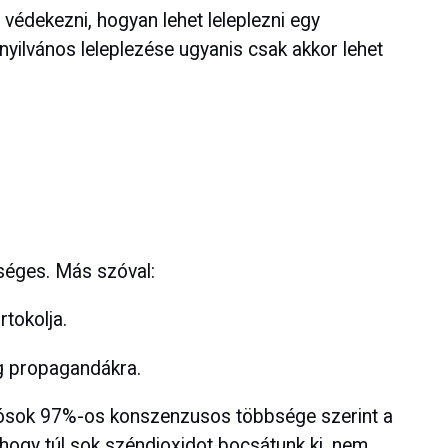
 védekezni, hogyan lehet leleplezni egy
yilvános leleplezése ugyanis csak akkor lehet
séges. Más szóval:
rtokolja.
g propagandákra.
 tudósok 97%-os konszenzusos többsége szerint a
hogy túl sok széndioxidot bocsátunk ki, nem