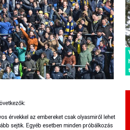
övetkezők:
os érvekkel az embereket csak olyasmiről lehet
lább sejtik. Egyéb esetben minden próbálkozás