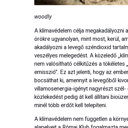
woodly
A klímavédelem célja megakadályozni a
örökre ugyanolyan, mint most, kerül, a
akadályozni a levegő széndioxid tartal
veszélyes melegedést. A közeledő „klí
nem valósítható célkitűzés a tökéletes 
emisszió”. Ez azt jelenti, hogy az emb
bocsáthat ki, amennyit a levegőből kivo
villamosenergia-igényt nagyrészt szél-
közlekedést pedig át kell állítani bioü
minél több erdőt kell telepíteni.
A klímavédelem nem független a környe
alapelveit a Római Klub fogalmazta meg