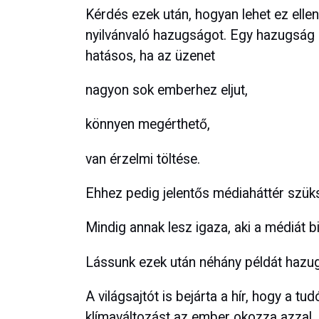
Kérdés ezek után, hogyan lehet ez ellen
nyilvánvaló hazugságot. Egy hazugság n
hatásos, ha az üzenet
nagyon sok emberhez eljut,
könnyen megérthető,
van érzelmi töltése.
Ehhez pedig jelentős médiaháttér szük
Mindig annak lesz igaza, aki a médiát bi
Lássunk ezek után néhány példát hazu
A világsajtót is bejárta a hír, hogy a
klímaváltozást az ember okozza azzal, 