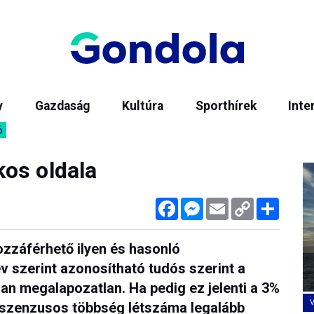
y
Gazdaság
Kultúra
Sporthírek
Inte
6
os oldala
Facebook
Messenger
Email
Copy
Megos
Link
zzáférhető ilyen és hasonló
év szerint azonosítható tudós szerint a
an megalapozatlan. Ha pedig ez jelenti a 3%
nszenzusos többség létszáma legalább