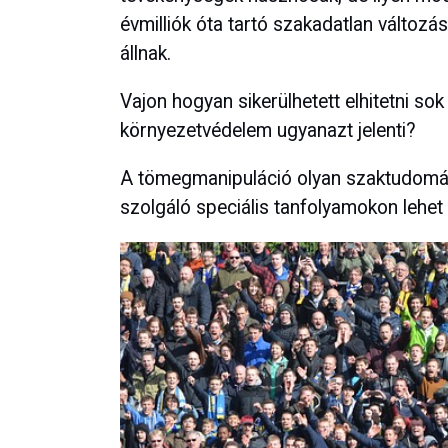
évmilliók óta tartó szakadatlan változ
állnak.
Vajon hogyan sikerülhetett elhitetni so
környezetvédelem ugyanazt jelenti?
A tömegmanipuláció olyan szaktudomán
szolgáló speciális tanfolyamokon lehet c