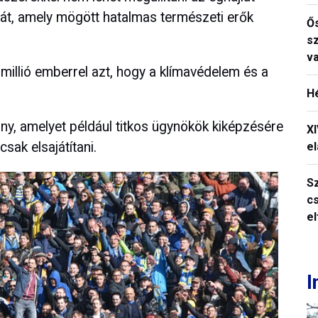
ását, amely mögött hatalmas természeti erők
Ős
s
v
k millió emberrel azt, hogy a klímavédelem és a
H
y, amelyet például titkos ügynökök kiképzésére
X
sak elsajátítani.
el
S
c
e
I