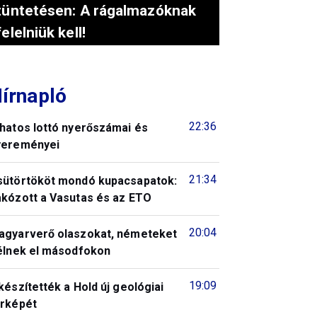
tüntetésen: A rágalmazóknak
felelniük kell!
írnapló
22:36
 hatos lottó nyerőszámai és
yereményei
21:34
sütörtököt mondó kupacsapatok:
akózott a Vasutas és az ETO
20:04
agyarverő olaszokat, németeket
télnek el másodfokon
19:09
készítették a Hold új geológiai
érképét