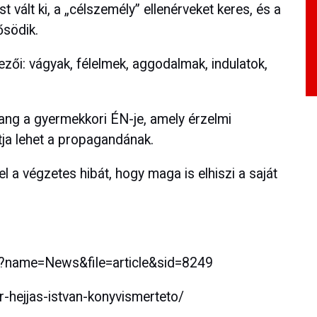
st vált ki, a „célszemély” ellenérveket keres, és a
ősödik.
ői: vágyak, félelmek, aggodalmak, indulatok,
pang a gyermekkori ÉN-je, amely érzelmi
tja lehet a propagandának.
l a végzetes hibát, hogy maga is elhiszi a saját
p?name=News&file=article&sid=8249
r-hejjas-istvan-konyvismerteto/