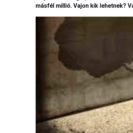
másfél millió. Vajon kik lehetnek? V