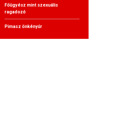
Főügyész mint szexuális
ragadozó
Pimasz önkényúr