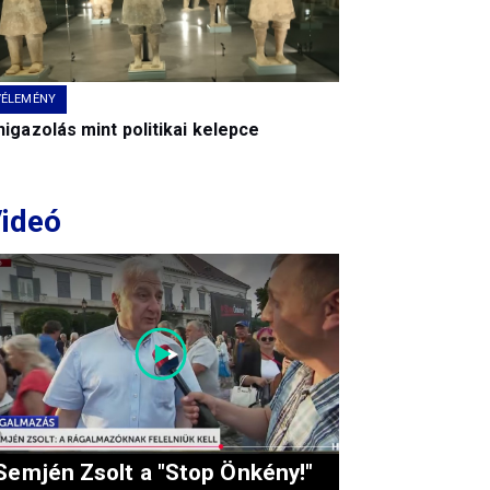
VÉLEMÉNY
igazolás mint politikai kelepce
ideó
Semjén Zsolt a "Stop Önkény!"