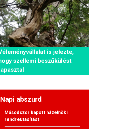
Véleményvállalat is jelezte,
hogy szellemi beszűkülést
tapasztal
Napi abszurd
Másodszor kapott házelnöki
rendreutasítást