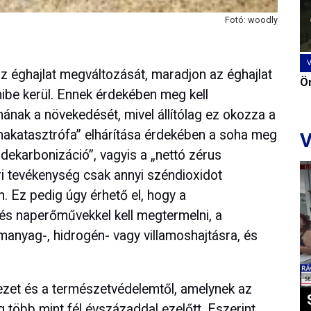
Fotó: woodly
z éghajlat megváltozását, maradjon az éghajlat
Ön
mibe kerül. Ennek érdekében meg kell
mának a növekedését, mivel állítólag ez okozza a
makatasztrófa” elhárítása érdekében a soha meg
V
„dekarbonizáció”, vagyis a „nettó zérus
eri tevékenység csak annyi széndioxidot
n. Ez pedig úgy érhető el, hogy a
 és naperőművekkel kell megtermelni, a
zemanyag-, hidrogén- vagy villamoshajtásra, és
zet és a természetvédelemtől, amelynek az
 több mint fél évszázaddal ezelőtt. Eszerint