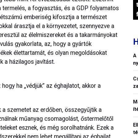
 a termelés, a fogyasztás, és a GDP folyamatos
létszámú emberiség kifosztja a természet
kal árasztja el a környezetet, szennyezve a
 keresztül az élelmiszereket és a takarmányokat
H
avulás gyakorlata, az, hogy a gyártók
mékek élettartamát, és olyan megoldásokat
A
 a házilagos javítást.
n
C
 hogy ha „védjük” az éghajlatot, akkor a
z
M
k a szemetet az erdőben, összegyűjtik a
í
ználnak műanyag csomagolást, őstermelőtől
El
ételeket esznek, és még sorolhatnánk. Ezek a
t
zerekkel nem lehet megállítani az éghajlat