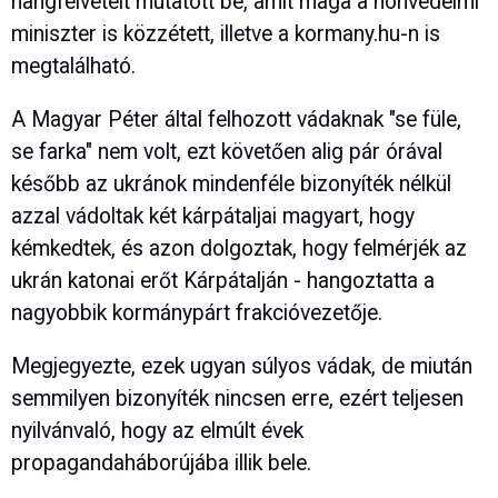
hangfelvételt mutatott be, amit maga a honvédelmi
miniszter is közzétett, illetve a kormany.hu-n is
megtalálható.
A Magyar Péter által felhozott vádaknak "se füle,
se farka" nem volt, ezt követően alig pár órával
később az ukránok mindenféle bizonyíték nélkül
azzal vádoltak két kárpátaljai magyart, hogy
kémkedtek, és azon dolgoztak, hogy felmérjék az
ukrán katonai erőt Kárpátalján - hangoztatta a
nagyobbik kormánypárt frakcióvezetője.
Megjegyezte, ezek ugyan súlyos vádak, de miután
semmilyen bizonyíték nincsen erre, ezért teljesen
nyilvánvaló, hogy az elmúlt évek
propagandaháborújába illik bele.