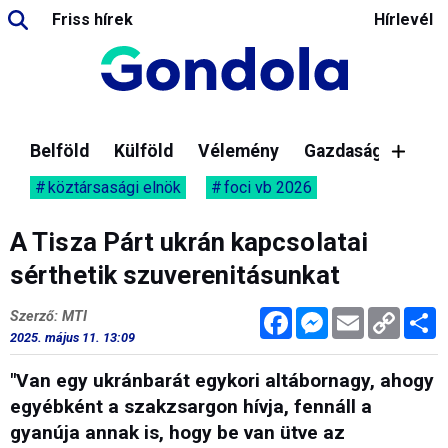
Friss hírek
Hírlevél
Belföld
Külföld
Vélemény
Gazdaság
köztársasági elnök
foci vb 2026
A Tisza Párt ukrán kapcsolatai
sérthetik szuverenitásunkat
Facebook
Messenger
Email
Copy
M
Szerző: MTI
Link
2025. május 11. 13:09
"Van egy ukránbarát egykori altábornagy, ahogy
egyébként a szakzsargon hívja, fennáll a
gyanúja annak is, hogy be van ütve az