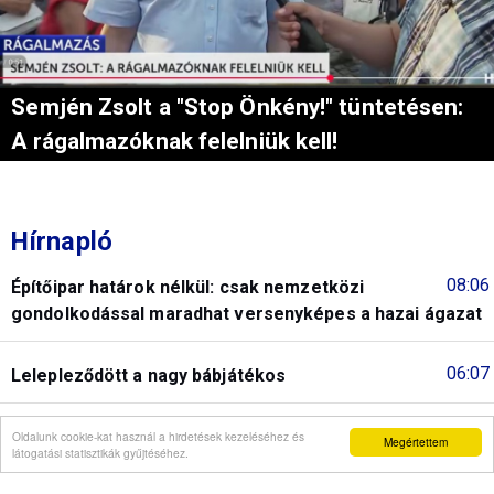
Semjén Zsolt a "Stop Önkény!" tüntetésen:
A rágalmazóknak felelniük kell!
Hírnapló
08:06
Építőipar határok nélkül: csak nemzetközi
gondolkodással maradhat versenyképes a hazai ágazat
06:07
Lelepleződött a nagy bábjátékos
22:36
A hatos lottó nyerőszámai és nyereményei
Oldalunk cookie-kat használ a hirdetések kezeléséhez és
Megértettem
látogatási statisztikák gyűjtéséhez.