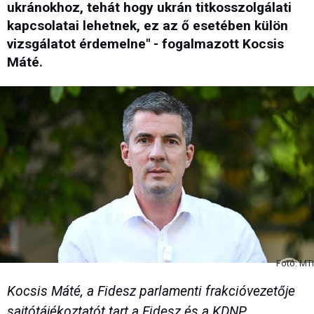
ukránokhoz, tehát hogy ukrán titkosszolgálati
kapcsolatai lehetnek, ez az ő esetében külön
vizsgálatot érdemelne" - fogalmazott Kocsis
Máté.
Fotó: MTI
Kocsis Máté, a Fidesz parlamenti frakcióvezetője
sajtótájékoztatót tart a Fidesz és a KDNP