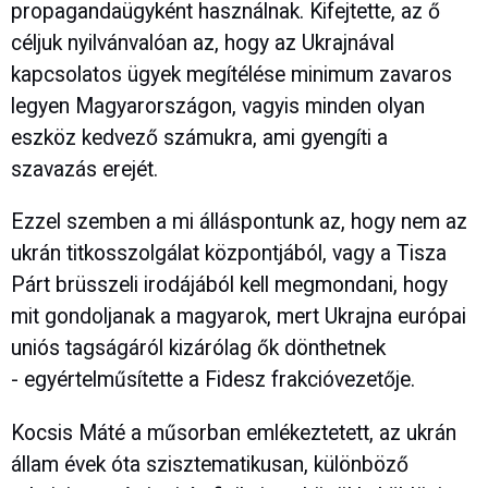
propagandaügyként használnak. Kifejtette, az ő
céljuk nyilvánvalóan az, hogy az Ukrajnával
kapcsolatos ügyek megítélése minimum zavaros
legyen Magyarországon, vagyis minden olyan
eszköz kedvező számukra, ami gyengíti a
szavazás erejét.
Ezzel szemben a mi álláspontunk az, hogy nem az
ukrán titkosszolgálat központjából, vagy a Tisza
Párt brüsszeli irodájából kell megmondani, hogy
mit gondoljanak a magyarok, mert Ukrajna európai
uniós tagságáról kizárólag ők dönthetnek
- egyértelműsítette a Fidesz frakcióvezetője.
Kocsis Máté a műsorban emlékeztetett, az ukrán
állam évek óta szisztematikusan, különböző