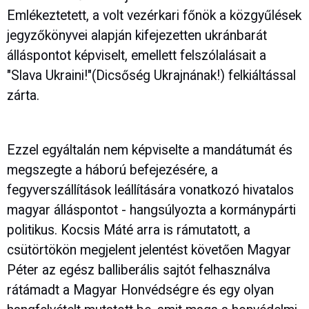
Emlékeztetett, a volt vezérkari főnök a közgyűlések
jegyzőkönyvei alapján kifejezetten ukránbarát
álláspontot képviselt, emellett felszólalásait a
"Slava Ukraini!"(Dicsőség Ukrajnának!) felkiáltással
zárta.
Ezzel egyáltalán nem képviselte a mandátumát és
megszegte a háború befejezésére, a
fegyverszállítások leállítására vonatkozó hivatalos
magyar álláspontot - hangsúlyozta a kormánypárti
politikus. Kocsis Máté arra is rámutatott, a
csütörtökön megjelent jelentést követően Magyar
Péter az egész balliberális sajtót felhasználva
rátámadt a Magyar Honvédségre és egy olyan