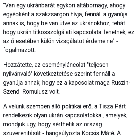
"Van egy ukránbarát egykori altábornagy, ahogy
egyébként a szakzsargon hívja, fennáll a gyanúja
annak is, hogy be van ütve az ukránokhoz, tehát
hogy ukrán titkosszolgálati kapcsolatai lehetnek, ez
az ő esetében külön vizsgálatot érdemelne" -
fogalmazott.
Hozzátette, az eseményláncolat "teljesen
nyilvánvaló" következtetése szerint fennáll a
gyanúja annak, hogy ez a kapcsolat maga Ruszin-
Szendi Romulusz volt.
A velünk szemben álló politikai erő, a Tisza Párt
rendelkezik olyan ukrán kapcsolatokkal, amelyek,
mondjuk úgy, hogy sérthetik az ország
szuverenitását - hangsúlyozta Kocsis Máté. A