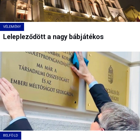
VÉLEMÉNY
Lelepleződött a nagy bábjátékos
BELFÖLD