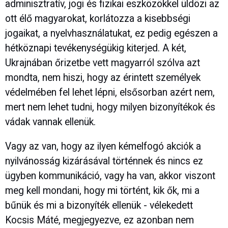
adminisztratív, jogi és fizikai eszközökkel üldözi az
ott élő magyarokat, korlátozza a kisebbségi
jogaikat, a nyelvhasználatukat, ez pedig egészen a
hétköznapi tevékenységükig kiterjed. A két,
Ukrajnában őrizetbe vett magyarról szólva azt
mondta, nem hiszi, hogy az érintett személyek
védelmében fel lehet lépni, elsősorban azért nem,
mert nem lehet tudni, hogy milyen bizonyítékok és
vádak vannak ellenük.
Vagy az van, hogy az ilyen kémelfogó akciók a
nyilvánosság kizárásával történnek és nincs ez
ügyben kommunikáció, vagy ha van, akkor viszont
meg kell mondani, hogy mi történt, kik ők, mi a
bűnük és mi a bizonyíték ellenük - vélekedett
Kocsis Máté, megjegyezve, ez azonban nem