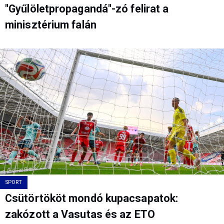
"Gyűlöletpropagandá"-zó felirat a
minisztérium falán
SPORT
Csütörtököt mondó kupacsapatok:
zakózott a Vasutas és az ETO