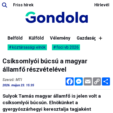
Friss hírek
Hírlevél
Belföld
Külföld
Vélemény
Gazdaság
köztársasági elnök
foci vb 2026
Csíksomlyói búcsú a magyar
államfő részvételével
Facebook
Messenger
Email
Copy
M
Szerző: MTI
Link
2026. május 23. 15:35
Sulyok Tamás magyar államfő is jelen volt a
csíksomlyói búcsún. Elnökünket a
gyergyószárhegyi keresztalja tagjaként