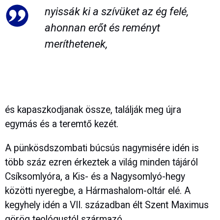
nyissák ki a szívüket az ég felé,
ahonnan erőt és reményt
meríthetenek,
és kapaszkodjanak össze, találják meg újra
egymás és a teremtő kezét.
A pünkösdszombati búcsús nagymisére idén is
több száz ezren érkeztek a világ minden tájáról
Csíksomlyóra, a Kis- és a Nagysomlyó-hegy
közötti nyeregbe, a Hármashalom-oltár elé. A
kegyhely idén a VII. században élt Szent Maximus
görög teológustól származó