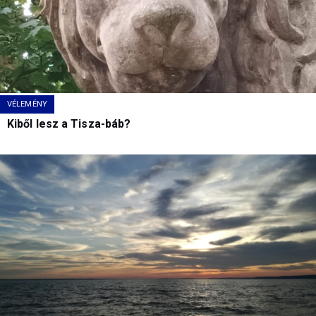
VÉLEMÉNY
Kiből lesz a Tisza-báb?