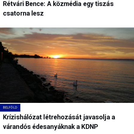
Rétvári Bence: A közmédia egy tiszás
csatorna lesz
BELFÖLD
Krízishálózat létrehozását javasolja a
várandós édesanyáknak a KDNP