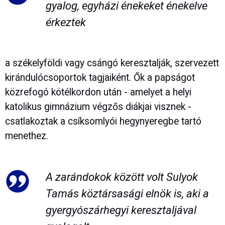
gyalog, egyházi énekeket énekelve
érkeztek
a székelyföldi vagy csángó keresztalják, szervezett
kirándulócsoportok tagjaiként. Ők a papságot
közrefogó kötélkordon után - amelyet a helyi
katolikus gimnázium végzős diákjai visznek -
csatlakoztak a csíksomlyói hegynyeregbe tartó
menethez.
A zarándokok között volt Sulyok
Tamás köztársasági elnök is, aki a
gyergyószárhegyi keresztaljával