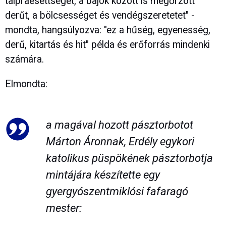
talpraesettséget, a bajok között is megőrzött
derűt, a bölcsességet és vendégszeretetet" -
mondta, hangsúlyozva: "ez a hűség, egyenesség,
derű, kitartás és hit" példa és erőforrás mindenki
számára.
Elmondta:
a magával hozott pásztorbotot
Márton Áronnak, Erdély egykori
katolikus püspökének pásztorbotja
mintájára készítette egy
gyergyószentmiklósi fafaragó
mester: