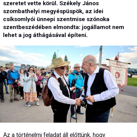
szeretet vette körül. Székely János
szombathelyi megyéspüspök, az idei
csíksomlyói ünnepi szentmise szónoka
szentbeszédében elmondta: jogállamot nem
lehet a jog áthágásával építeni.
Az a történelmi feladat áll előttünk, hogy