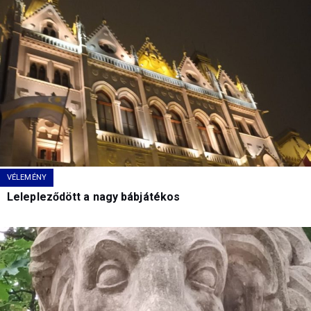
VÉLEMÉNY
Lelepleződött a nagy bábjátékos