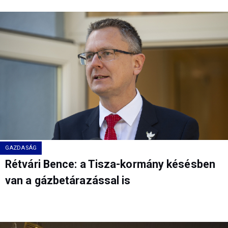
GAZDASÁG
Rétvári Bence: a Tisza-kormány késésben
van a gázbetárazással is