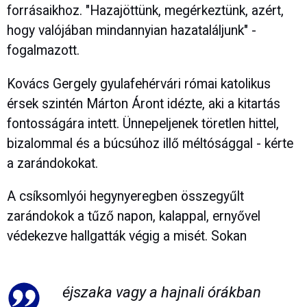
forrásaikhoz. "Hazajöttünk, megérkeztünk, azért,
hogy valójában mindannyian hazataláljunk" -
fogalmazott.
Kovács Gergely gyulafehérvári római katolikus
érsek szintén Márton Áront idézte, aki a kitartás
fontosságára intett. Ünnepeljenek töretlen hittel,
bizalommal és a búcsúhoz illő méltósággal - kérte
a zarándokokat.
A csíksomlyói hegynyeregben összegyűlt
zarándokok a tűző napon, kalappal, ernyővel
védekezve hallgatták végig a misét. Sokan
éjszaka vagy a hajnali órákban