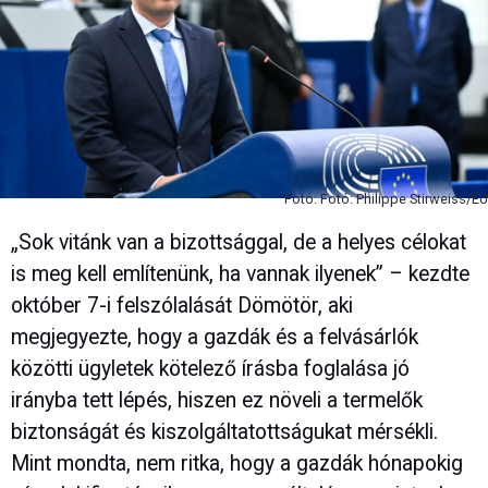
Fotó: Fotó: Philippe Stirweiss/EU
„Sok vitánk van a bizottsággal, de a helyes célokat
is meg kell említenünk, ha vannak ilyenek” – kezdte
október 7-i felszólalását Dömötör, aki
megjegyezte, hogy a gazdák és a felvásárlók
közötti ügyletek kötelező írásba foglalása jó
irányba tett lépés, hiszen ez növeli a termelők
biztonságát és kiszolgáltatottságukat mérsékli.
Mint mondta, nem ritka, hogy a gazdák hónapokig