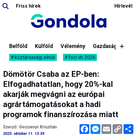
Friss hírek
Hírlevél
Belföld
Külföld
Vélemény
Gazdaság
köztársasági elnök
foci vb 2026
Dömötör Csaba az EP-ben:
Elfogadhatatlan, hogy 20%-kal
akarják megvágni az európai
agrártámogatásokat a hadi
programok finanszírozása miatt
Facebook
Messenger
Email
Copy
M
Szerző: Gerzsenyi Krisztián
Link
2025. október 11. 13:39