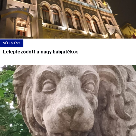
VÉLEMÉNY
Lelepleződött a nagy bábjátékos