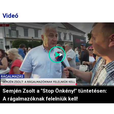
Videó
Semjén Zsolt a "Stop Önkény!" tüntetésen:
A rágalmazóknak felelniük kell!