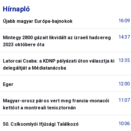
Hírnapló
16:09
Újabb magyar Európa-bajnokok
14:37
Mintegy 2800 gázait likvidált az izraeli hadsereg
2023 októbere óta
13:35
Latorcai Csaba: a KDNP pályázati úton választja ki
delegáltját a Médiatanácsba
12:00
Eger
11:07
Magyar-orosz páros vert meg francia-monacói
kettőst a montreali tenisztornán
10:06
50. Csíksomlyói Ifjúsági Találkozó