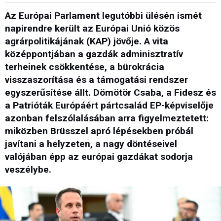
Az Európai Parlament legutóbbi ülésén ismét
napirendre került az Európai Unió közös
agrárpolitikájának (KAP) jövője. A vita
középpontjában a gazdák adminisztratív
terheinek csökkentése, a bürokrácia
visszaszorítása és a támogatási rendszer
egyszerűsítése állt. Dömötör Csaba, a Fidesz és
a Patrióták Európáért pártcsalád EP-képviselője
azonban felszólalásában arra figyelmeztetett:
miközben Brüsszel apró lépésekben próbál
javítani a helyzeten, a nagy döntéseivel
valójában épp az európai gazdákat sodorja
veszélybe.