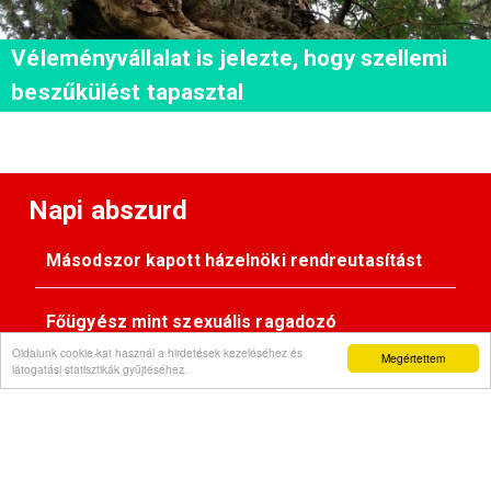
Véleményvállalat is jelezte, hogy szellemi
beszűkülést tapasztal
Napi abszurd
Másodszor kapott házelnöki rendreutasítást
Főügyész mint szexuális ragadozó
Oldalunk cookie-kat használ a hirdetések kezeléséhez és
Megértettem
látogatási statisztikák gyűjtéséhez.
Pimasz önkényúr