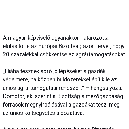
A magyar képviselő ugyanakkor határozottan
elutasította az Európai Bizottság azon tervét, hogy
20 százalékkal csökkentse az agrártámogatásokat.
„Hiába tesznek apró jó lépéseket a gazdák
védelmére, ha közben buldózerekkel építik le az
uniós agrártámogatási rendszert” – hangsúlyozta
Dömötör, aki szerint a Bizottság a mezőgazdasági
források megnyirbálásával a gazdákat teszi meg
az uniós költségvetés áldozatává.