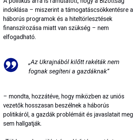
A politikus arra is rámutatott, hogy a Bizottság
indoklása – miszerint a támogatáscsökkentésre a
háborús programok és a hiteltörlesztések
finanszírozása miatt van szükség – nem
elfogadható.
„Az Ukrajnából kilőtt rakéták nem
fognak segíteni a gazdáknak”
– mondta, hozzátéve, hogy miközben az uniós
vezetők hosszasan beszélnek a háborús
politikáról, a gazdák problémáit és javaslatait meg
sem hallgatják.