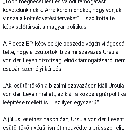
„Több megbecsülést és valódi támogatást
követelünk nekik. Arra kérem önöket, hogy vonják
vissza a költségvetési terveket” – szólította fel
képviselőtársait a magyar politikus.
A Fidesz EP-képviselője beszéde végén világossá
tette, hogy a csütörtöki bizalmi szavazás Ursula
von der Leyen bizottsági elnök támogatásáról nem
csupán személyi kérdés:
„Aki csütörtökön a bizalmi szavazáson kiáll Ursula
von der Leyen mellett, az kiáll a közös agrárpolitika
leépítése mellett is – ez ilyen egyszerű.”
A júliusi esethez hasonlóan, Ursula von der Leyent
csütörtökön végül ismét megvédte a brüsszeli elit,