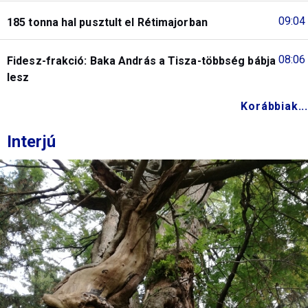
09:04
185 tonna hal pusztult el Rétimajorban
08:06
Fidesz-frakció: Baka András a Tisza-többség bábja
lesz
Korábbiak...
Interjú