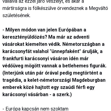
vállalva az ezzel járó veszélyt, és akár a
mártírságra is fölkészülve örvendeznek a Megváltó
születésének.
- Milyen módon van jelen Európában a
keresztényüldözés? Ma már az adventi
vásárokat kiemelten védik. Németországban a
karácsonyfát valahol "ünnepfaként" árulják, a
frankfurti karácsonyi vásáron idén már
védőüveg mögött vannak a betlehemes figurák.
(Interjúnk után pár órával pedig megtörtént a
tragédia, a kelet-németországi Magdeburgban
emberek közé hajtott egy szaúdi férfi egy
karácsonyi vásárban - a szerk.)
- Európa kapcsán nem szoktam