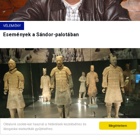
VÉLEMÉNY
Események a Sándor-palotában
Oldalunk cookie-kat használ a hirdetések kezeléséhez és
Megértettem
látogatási statisztikák gyűjtéséhez.
VÉLEMÉNY