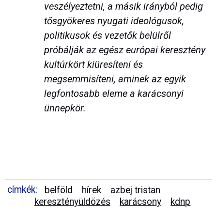
veszélyeztetni, a másik irányból pedig
tősgyökeres nyugati ideológusok,
politikusok és vezetők belülről
próbálják az egész európai keresztény
kultúrkört kiüresíteni és
megsemmisíteni, aminek az egyik
legfontosabb eleme a karácsonyi
ünnepkör.
címkék:
belföld
hírek
azbej tristan
keresztényüldözés
karácsony
kdnp