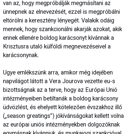
van az, hogy megpróbálják megmásítani az
ünnepnek az elnevezését, ezzel is megpróbálni
eltörölni a keresztény lényegét. Valakik odáig
mennek, hogy szankcionálni akarják azokat, akik
ennek ellenére boldog karácsonyt kívánnak a
Krisztusra utaló külföldi megnevezéseivel a
karácsonynak.
Ugye emlékszünk arra, amikor még idejében
napvilágot látott a Vera Jourova vezette eu-s
bizottságnak az a terve, hogy az Európai Unió
intézményeiben betiltanák a boldog karácsony
üdvözlést, és ehelyett kötelezően évszakhoz illő
(„season greatings”) jókívánságokat kellett volna
az európai uniós intézményekben dolgozóknak
egymásnak kívánniuk, és munkajogi szankcióval