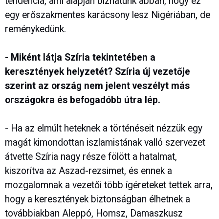
tendencia, ami alapján bízhatunk abban, hogy ez
egy erőszakmentes karácsony lesz Nigériában, de
reménykedünk.
- Miként látja Szíria tekintetében a
keresztények helyzetét? Szíria új vezetője
szerint az ország nem jelent veszélyt más
országokra és befogadóbb útra lép.
- Ha az elmúlt heteknek a történéseit nézzük egy
magát kimondottan iszlamistának valló szervezet
átvette Szíria nagy része fölött a hatalmat,
kiszorítva az Aszad-rezsimet, és ennek a
mozgalomnak a vezetői több ígéreteket tettek arra,
hogy a keresztények biztonságban élhetnek a
továbbiakban Aleppó, Homsz, Damaszkusz