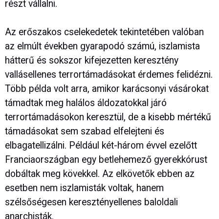
részt vállalni.
Az erőszakos cselekedetek tekintetében valóban
az elmúlt években gyarapodó számú, iszlamista
hátterű és sokszor kifejezetten keresztény
vallásellenes terrortámadásokat érdemes felidézni.
Több példa volt arra, amikor karácsonyi vásárokat
támadtak meg halálos áldozatokkal járó
terrortámadásokon keresztül, de a kisebb mértékű
támadásokat sem szabad elfelejteni és
elbagatellizálni. Például két-három évvel ezelőtt
Franciaországban egy betlehemező gyerekkórust
dobáltak meg kövekkel. Az elkövetők ebben az
esetben nem iszlamisták voltak, hanem
szélsőségesen keresztényellenes baloldali
anarchisták.