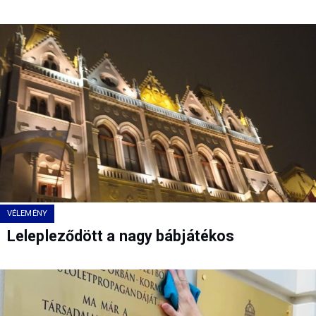
VÉLEMÉNY
Lelepleződött a nagy bábjátékos