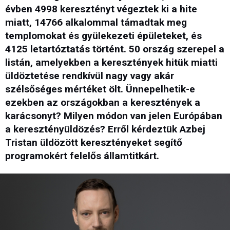
évben 4998 keresztényt végeztek ki a hite
miatt, 14766 alkalommal támadtak meg
templomokat és gyülekezeti épületeket, és
4125 letartóztatás történt. 50 ország szerepel a
listán, amelyekben a keresztények hitük miatti
üldöztetése rendkívül nagy vagy akár
szélsőséges mértéket ölt. Ünnepelhetik-e
ezekben az országokban a keresztények a
karácsonyt? Milyen módon van jelen Európában
a keresztényüldözés? Erről kérdeztük Azbej
Tristan üldözött keresztényeket segítő
programokért felelős államtitkárt.