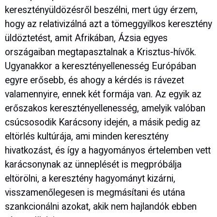
keresztényüldözésről beszélni, mert úgy érzem,
hogy az relativizálná azt a tömeggyilkos keresztény
üldöztetést, amit Afrikában, Ázsia egyes
országaiban megtapasztalnak a Krisztus-hívők.
Ugyanakkor a keresztényellenesség Európában
egyre erősebb, és ahogy a kérdés is rávezet
valamennyire, ennek két formája van. Az egyik az
erőszakos keresztényellenesség, amelyik valóban
csúcsosodik Karácsony idején, a másik pedig az
eltörlés kultúrája, ami minden keresztény
hivatkozást, és így a hagyományos értelemben vett
karácsonynak az ünneplését is megpróbálja
eltörölni, a keresztény hagyományt kizárni,
visszamenőlegesen is megmásítani és utána
szankcionálni azokat, akik nem hajlandók ebben