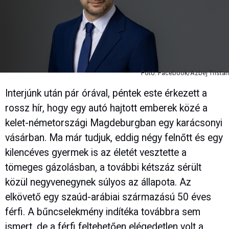
Fotó: Facebook/Azbej Tristan
Interjúnk után pár órával, péntek este érkezett a
rossz hír, hogy egy autó hajtott emberek közé a
kelet-németországi Magdeburgban egy karácsonyi
vásárban. Ma már tudjuk, eddig négy felnőtt és egy
kilencéves gyermek is az életét vesztette a
tömeges gázolásban, a további kétszáz sérült
közül negyvenegynek súlyos az állapota. Az
elkövető egy szaúd-arábiai származású 50 éves
férfi. A bűncselekmény indítéka továbbra sem
ismert, de a férfi feltehetően elégedetlen volt a