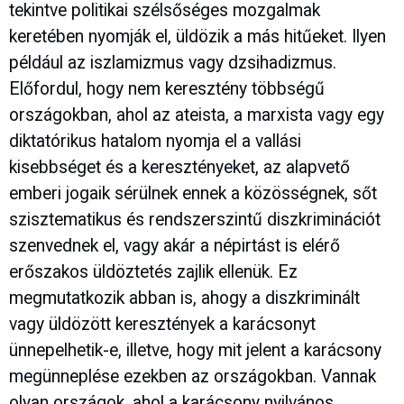
tekintve politikai szélsőséges mozgalmak
keretében nyomják el, üldözik a más hitűeket. Ilyen
például az iszlamizmus vagy dzsihadizmus.
Előfordul, hogy nem keresztény többségű
országokban, ahol az ateista, a marxista vagy egy
diktatórikus hatalom nyomja el a vallási
kisebbséget és a keresztényeket, az alapvető
emberi jogaik sérülnek ennek a közösségnek, sőt
szisztematikus és rendszerszintű diszkriminációt
szenvednek el, vagy akár a népirtást is elérő
erőszakos üldöztetés zajlik ellenük. Ez
megmutatkozik abban is, ahogy a diszkriminált
vagy üldözött keresztények a karácsonyt
ünnepelhetik-e, illetve, hogy mit jelent a karácsony
megünneplése ezekben az országokban. Vannak
olyan országok, ahol a karácsony nyilvános