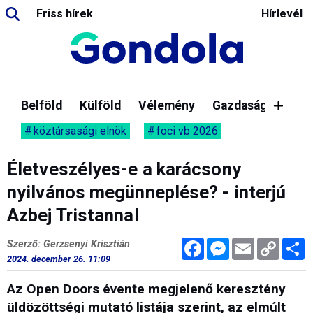
Friss hírek
Hírlevél
Belföld
Külföld
Vélemény
Gazdaság
köztársasági elnök
foci vb 2026
Életveszélyes-e a karácsony
nyilvános megünneplése? - interjú
Azbej Tristannal
Facebook
Messenger
Email
Copy
M
Szerző: Gerzsenyi Krisztián
Link
2024. december 26. 11:09
Az Open Doors évente megjelenő keresztény
üldözöttségi mutató listája szerint, az elmúlt