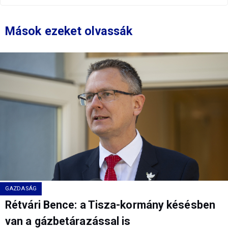
Mások ezeket olvassák
GAZDASÁG
Rétvári Bence: a Tisza-kormány késésben
van a gázbetárazással is