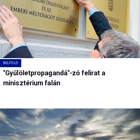
BELFÖLD
"Gyűlöletpropagandá"-zó felirat a
minisztérium falán