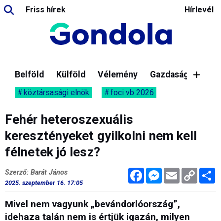
Friss hírek
Hírlevél
Belföld
Külföld
Vélemény
Gazdaság
köztársasági elnök
foci vb 2026
Fehér heteroszexuális
keresztényeket gyilkolni nem kell
félnetek jó lesz?
Facebook
Messenger
Email
Copy
M
Szerző: Barát János
Link
2025. szeptember 16. 17:05
Mivel nem vagyunk „bevándorlóország”,
idehaza talán nem is értjük igazán, milyen