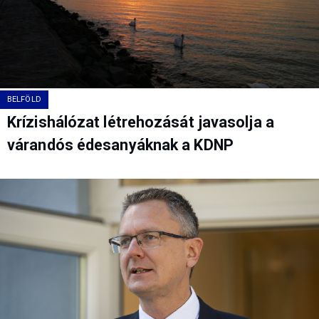
BELFÖLD
Krízishálózat létrehozását javasolja a
várandós édesanyáknak a KDNP