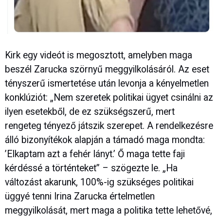
Kirk egy videót is megosztott, amelyben maga
beszél Zarucka szörnyű meggyilkolásáról. Az eset
tényszerű ismertetése után levonja a kényelmetlen
konklúziót: „Nem szeretek politikai ügyet csinálni az
ilyen esetekből, de ez szükségszerű, mert
rengeteg tényező játszik szerepet. A rendelkezésre
álló bizonyítékok alapján a támadó maga mondta:
’Elkaptam azt a fehér lányt.’ Ő maga tette faji
kérdéssé a történteket” – szögezte le. „Ha
változást akarunk, 100%-ig szükséges politikai
üggyé tenni Irina Zarucka értelmetlen
meggyilkolását, mert maga a politika tette lehetővé,