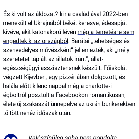
És ki volt az áldozat? Irina családjával 2022-ben
menekült el Ukrajnából békét keresve, édesapját
kivéve, akit katonakorú lévén
még a temetésre sem
engedtek ki az országból
. Barátai „tehetséges és
szenvedélyes művészként” jellemezték, aki „mély
szeretetet táplált az állatok iránt”, állat-
egészségügyi asszisztensnek készült. Főiskolát
végzett Kijevben, egy pizzériában dolgozott, és
halála előtt kilenc nappal még a charlotte-i
égboltról posztolt a Facebookon romantikusan,
élete új szakaszát ünnepelve az ukrán bunkerekben
töltött nehéz időszak után.
Valószínűleg soha nem gondolta