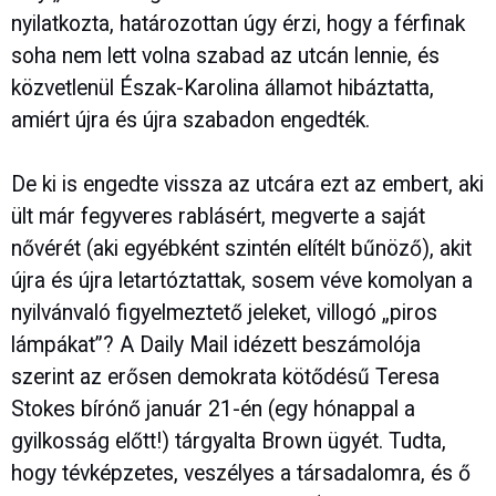
nyilatkozta, határozottan úgy érzi, hogy a férfinak
soha nem lett volna szabad az utcán lennie, és
közvetlenül Észak-Karolina államot hibáztatta,
amiért újra és újra szabadon engedték.
De ki is engedte vissza az utcára ezt az embert, aki
ült már fegyveres rablásért, megverte a saját
nővérét (aki egyébként szintén elítélt bűnöző), akit
újra és újra letartóztattak, sosem véve komolyan a
nyilvánvaló figyelmeztető jeleket, villogó „piros
lámpákat”? A Daily Mail idézett beszámolója
szerint az erősen demokrata kötődésű Teresa
Stokes bírónő január 21-én (egy hónappal a
gyilkosság előtt!) tárgyalta Brown ügyét. Tudta,
hogy tévképzetes, veszélyes a társadalomra, és ő