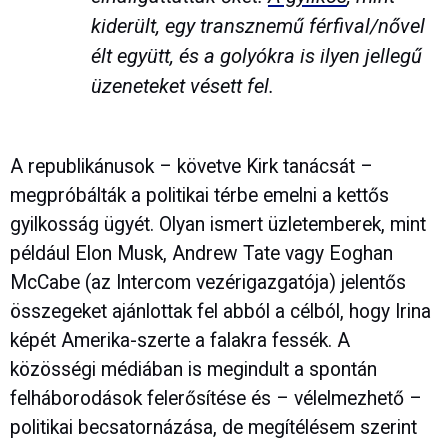
kiderült, egy transznemű férfival/nővel
élt együtt, és a golyókra is ilyen jellegű
üzeneteket vésett fel.
A republikánusok – követve Kirk tanácsát –
megpróbálták a politikai térbe emelni a kettős
gyilkosság ügyét. Olyan ismert üzletemberek, mint
például Elon Musk, Andrew Tate vagy Eoghan
McCabe (az Intercom vezérigazgatója) jelentős
összegeket ajánlottak fel abból a célból, hogy Irina
képét Amerika-szerte a falakra fessék. A
közösségi médiában is megindult a spontán
felháborodások felerősítése és – vélelmezhető –
politikai becsatornázása, de megítélésem szerint