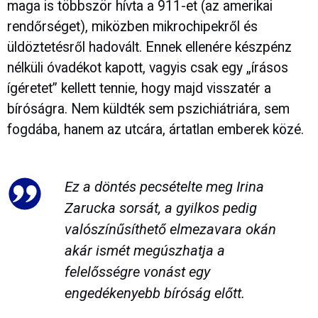
maga is többször hívta a 911-et (az amerikai
rendőrséget), miközben mikrochipekről és
üldöztetésről hadovált. Ennek ellenére készpénz
nélküli óvadékot kapott, vagyis csak egy „írásos
ígéretet” kellett tennie, hogy majd visszatér a
bíróságra. Nem küldték sem pszichiátriára, sem
fogdába, hanem az utcára, ártatlan emberek közé.
Ez a döntés pecsételte meg Irina
Zarucka sorsát, a gyilkos pedig
valószínűsíthető elmezavara okán
akár ismét megúszhatja a
felelősségre vonást egy
engedékenyebb bíróság előtt.