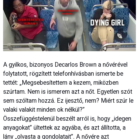
A gyilkos, bizonyos Decarlos Brown a nővérével
folytatott, rögzített telefonhívásban ismerte be
tettét: „Megsebesítettem a kezem, miközben
szúrtam. Nem is ismerem azt a nőt. Egyetlen szót
sem szóltam hozzá. Ez ijesztő, nem? Miért szúr le
valaki valakit minden ok nélkül?”
Összefüggéstelenül beszélt arról is, hogy „idegen
anyagokat” ültettek az agyába, és azt állította, a
lány „olvasta a gondolatait”. A nővére azt