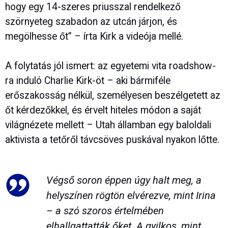
hogy egy 14-szeres priusszal rendelkező
szörnyeteg szabadon az utcán járjon, és
megölhesse őt” – írta Kirk a videója mellé.
A folytatás jól ismert: az egyetemi vita roadshow-
ra induló Charlie Kirk-öt – aki bármiféle
erőszakosság nélkül, személyesen beszélgetett az
őt kérdezőkkel, és érvelt hiteles módon a saját
világnézete mellett – Utah államban egy baloldali
aktivista a tetőről távcsöves puskával nyakon lőtte.
Végső soron éppen úgy halt meg, a
helyszínen rögtön elvérezve, mint Irina
– a szó szoros értelmében
elhallgattatták őket.
A gyilkos
, mint