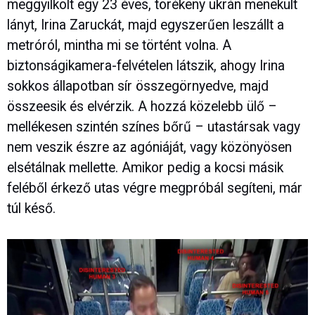
meggyilkolt egy 23 éves, törékeny ukrán menekült
lányt, Irina Zaruckát, majd egyszerűen leszállt a
metróról, mintha mi se történt volna. A
biztonságikamera-felvételen látszik, ahogy Irina
sokkos állapotban sír összegörnyedve, majd
összeesik és elvérzik. A hozzá közelebb ülő –
mellékesen szintén színes bőrű – utastársak vagy
nem veszik észre az agóniáját, vagy közönyösen
elsétálnak mellette. Amikor pedig a kocsi másik
feléből érkező utas végre megpróbál segíteni, már
túl késő.