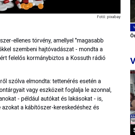
Fotó: pixabay
Ön
ószer-ellenes törvény, amellyel "magasabb
őkkel szembeni hajtóvadászat - mondta a
rt felelős kormánybiztos a Kossuth rádió
V
ről szólva elmondta: tettenérés esetén a
tárgyait vagy eszközeit foglalja le azonnal,
okat - például autókat és lakásokat - is,
 azokat a kábítószer-kereskedéshez és