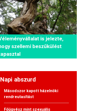
Véleményvállalat is jelezte,
hogy szellemi beszűkülést
tapasztal
Napi abszurd
Másodszor kapott házelnöki
rendreutasítást
Főügyész mint szexuális