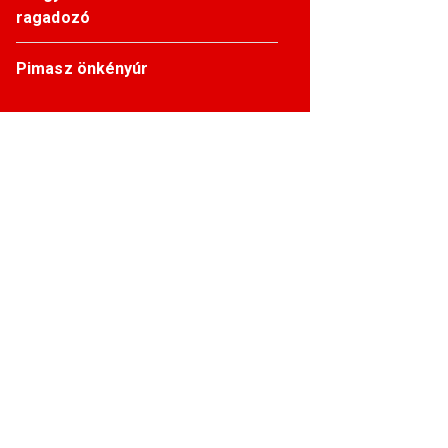
ragadozó
Pimasz önkényúr