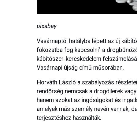
pixabay
Vasárnaptól hatályba lépett az új kábít
fokozatba fog kapcsolni" a drogbűnöz
kábítószer-kereskedelem felszámolásáé
Vasárnapi újság című műsorában.
Horváth László a szabályozás részletei
rendőrség nemcsak a drogdílerek vagyon
hanem azokat az ingóságokat és ingatlan
amelyek más személy nevén vannak, de
terjesztéshez használták.