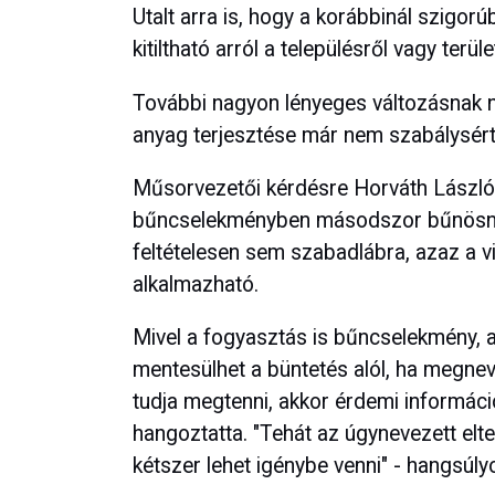
Utalt arra is, hogy a korábbinál szigo
kitiltható arról a településről vagy terüle
További nagyon lényeges változásnak ne
anyag terjesztése már nem szabálysér
Műsorvezetői kérdésre Horváth László 
bűncselekményben másodszor bűnösnek
feltételesen sem szabadlábra, azaz a
alkalmazható.
Mivel a fogyasztás is bűncselekmény, 
mentesülhet a büntetés alól, ha megneve
tudja megtenni, akkor érdemi információ
hangoztatta. "Tehát az úgynevezett elt
kétszer lehet igénybe venni" - hangsúly