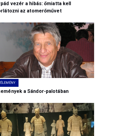
pád vezér a hibás: őmiatta kell
orlátozni az atomerőművet
VÉLEMÉNY
semények a Sándor-palotában