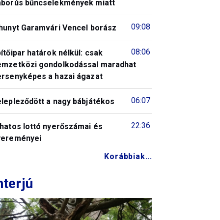
áborús bűncselekmények miatt
09:08
lhunyt Garamvári Vencel borász
08:06
ítőipar határok nélkül: csak
emzetközi gondolkodással maradhat
ersenyképes a hazai ágazat
06:07
elepleződött a nagy bábjátékos
22:36
 hatos lottó nyerőszámai és
yereményei
Korábbiak...
nterjú