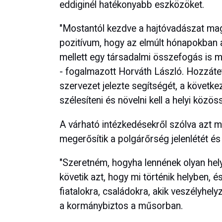
eddiginél hatékonyabb eszközöket.
"Mostantól kezdve a hajtóvadászat mag
pozitívum, hogy az elmúlt hónapokban 
mellett egy társadalmi összefogás is m
- fogalmazott Horváth László. Hozzátet
szervezet jelezte segítségét, a követke
szélesíteni és növelni kell a helyi közö
A várható intézkedésekről szólva azt m
megerősítik a polgárőrség jelenlétét és 
"Szeretném, hogyha lennének olyan hely
követik azt, hogy mi történik helyben, é
fiatalokra, családokra, akik veszélyhely
a kormánybiztos a műsorban.