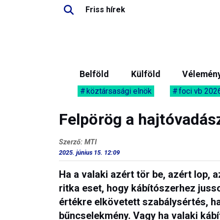
Friss hírek
Belföld
Külföld
Vélemén
köztársasági elnök
foci vb 202
Felpörög a hajtóvadás
Szerző: MTI
2025. június 15. 12:09
Ha a valaki azért tör be, azért lop,
ritka eset, hogy kábítószerhez juss
értékre elkövetett szabálysértés, h
bűncselekmény. Vagy ha valaki kábí