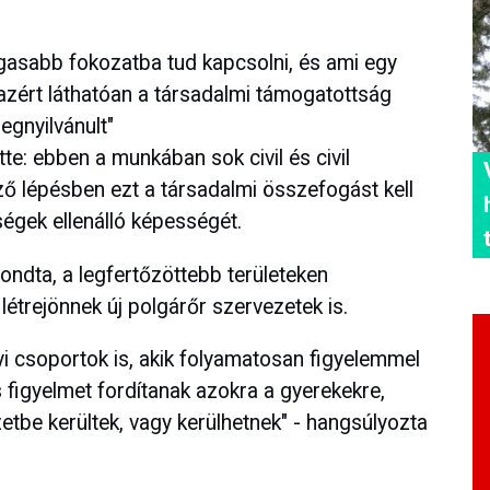
asabb fokozatba tud kapcsolni, és ami egy
azért láthatóan a társadalmi támogatottság
egnyilvánult"
te: ebben a munkában sok civil és civil
ző lépésben ezt a társadalmi összefogást kell
sségek ellenálló képességét.
ondta, a legfertőzöttebb területeken
létrejönnek új polgárőr szervezetek is.
i csoportok is, akik folyamatosan figyelemmel
s figyelmet fordítanak azokra a gyerekekre,
zetbe kerültek, vagy kerülhetnek" - hangsúlyozta