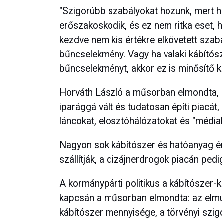
"Szigorúbb szabályokat hozunk, mert ha v
erőszakoskodik, és ez nem ritka eset, 
kezdve nem kis értékre elkövetett szab
bűncselekmény. Vagy ha valaki kábítósz
bűncselekményt, akkor ez is minősítő k
Horváth László a műsorban elmondta, 
iparággá vált és tudatosan építi piacá
láncokat, elosztóhálózatokat és "média
Nagyon sok kábítószer és hatóanyag ér
szállítják, a dizájnerdrogok piacán pedi
A kormánypárti politikus a kábítószer-
kapcsán a műsorban elmondta: az elmú
kábítószer mennyisége, a törvényi szigo