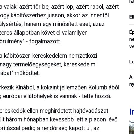
h
alaki azért tör be, azért lop, azért rabol, azért
hogy kábítószerhez jusson, akkor az innentől
E
álysértés, hanem egy minősített eset, azaz
eres állapotban követ el valamilyen
Ép
n
örülmény" - fogalmazott.
v
a kábítószer-kereskedelem nemzetközi
L
t, nagy termelőegységeket, kereskedelmi
lábat" működtet.
A
n
kezik Kínából, a kokaint jellemzően Kolumbiából
g európai ellátóhelyek is vannak - tette hozzá.
I
kereskedők ellen meghirdetett hajtóvadászat
lt három hónapban kevesebb lett a piacon lévő
rítással pedig a rendőrség kapott új, az