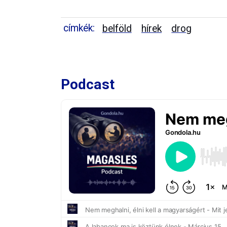
címkék:
belföld
hírek
drog
Podcast