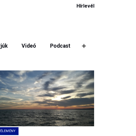
Hírlevél
rjúk
Videó
Podcast
ztás
VÉLEMÉNY