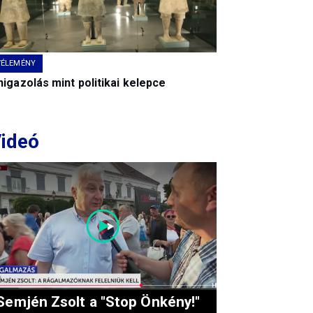
VÉLEMÉNY
igazolás mint politikai kelepce
ideó
Semjén Zsolt a "Stop Önkény!"