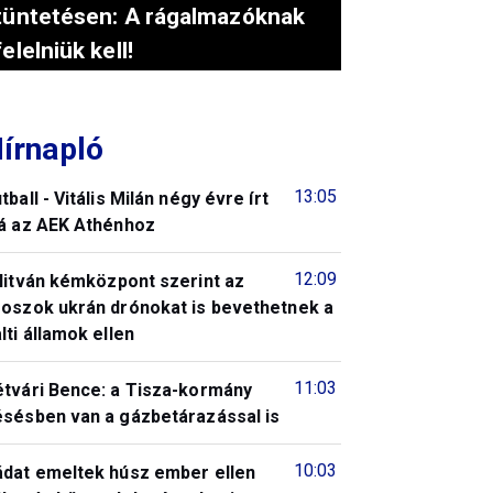
tüntetésen: A rágalmazóknak
felelniük kell!
írnapló
13:05
tball - Vitális Milán négy évre írt
lá az AEK Athénhoz
12:09
litván kémközpont szerint az
roszok ukrán drónokat is bevethetnek a
lti államok ellen
11:03
étvári Bence: a Tisza-kormány
ésésben van a gázbetárazással is
10:03
ádat emeltek húsz ember ellen