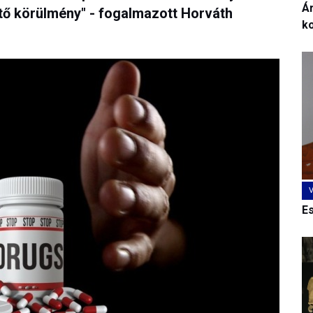
Ár
tő körülmény" - fogalmazott Horváth
k
E