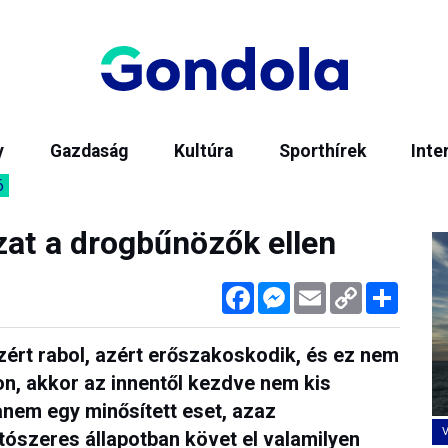
y
Gazdaság
Kultúra
Sporthírek
Inte
6
zat a drogbűnözők ellen
Facebook
Messenger
Email
Copy
Megos
Link
 azért rabol, azért erőszakoskodik, és ez nem
on, akkor az innentől kezdve nem kis
anem egy minősített eset, azaz
tószeres állapotban követ el valamilyen