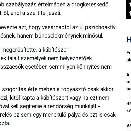
rúbb szabályozás értelmében a drogkereskedő
tről, ahol a szert terjeszti.
vezte azt, hogy vasárnaptól az új pszichoaktív
tésnek, hanem bűncselekménynek minősül.
H
megerősítette, a kábítószer-
Fu
 talált személyek nem helyezhetőek
a
 visszaesők esetében semmilyen könnyítés nem
A 
o
ba
a szigorítás értelmében a fogyasztó csak akkor
zi, kitől kapta a kábítószert vagy ha ezt nem
R
val kell segítenie a rendőrség munkáját -
k
erelés ez sem egy menekülő pálya és ezt is csak
ozta.
V