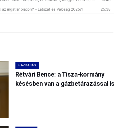
GAZDASÁG
Rétvári Bence: a Tisza-kormány
késésben van a gázbetárazással is