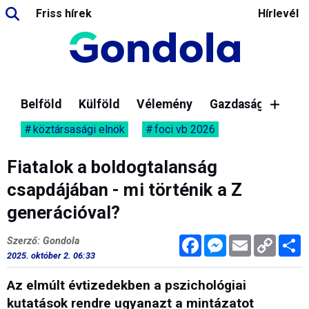
Friss hírek
Hírlevél
Belföld
Külföld
Vélemény
Gazdaság
köztársasági elnök
foci vb 2026
Fiatalok a boldogtalanság
csapdájában - mi történik a Z
generációval?
Facebook
Messenger
Email
Copy
M
Szerző: Gondola
Link
2025. október 2. 06:33
Az elmúlt évtizedekben a pszichológiai
kutatások rendre ugyanazt a mintázatot