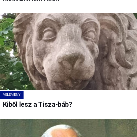
VÉLEMÉNY
Kiből lesz a Tisza-báb?