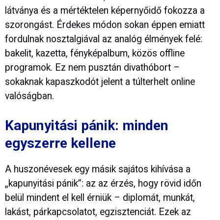
látványa és a mértéktelen képernyőidő fokozza a
szorongást. Érdekes módon sokan éppen emiatt
fordulnak nosztalgiával az analóg élmények felé:
bakelit, kazetta, fényképalbum, közös offline
programok. Ez nem pusztán divathóbort –
sokaknak kapaszkodót jelent a túlterhelt online
valóságban.
Kapunyitási pánik: minden
egyszerre kellene
A huszonévesek egy másik sajátos kihívása a
„kapunyitási pánik”: az az érzés, hogy rövid időn
belül mindent el kell érniük – diplomát, munkát,
lakást, párkapcsolatot, egzisztenciát. Ezek az