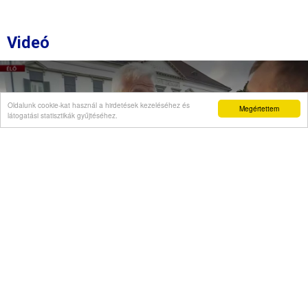
Videó
Oldalunk cookie-kat használ a hirdetések kezeléséhez és
Megértettem
látogatási statisztikák gyűjtéséhez.
Semjén Zsolt a "Stop Önkény!" tüntetésen:
A rágalmazóknak felelniük kell!