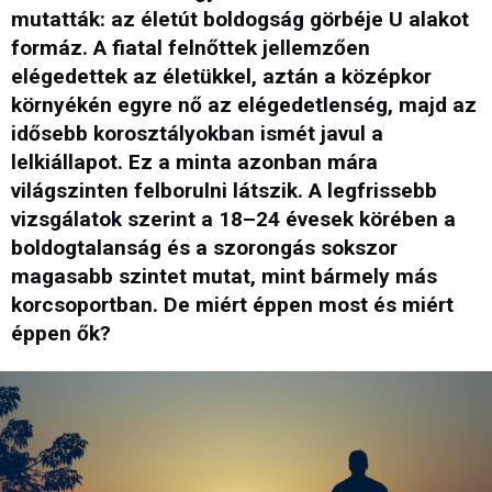
mutatták: az életút boldogság görbéje U alakot
formáz. A fiatal felnőttek jellemzően
elégedettek az életükkel, aztán a középkor
környékén egyre nő az elégedetlenség, majd az
idősebb korosztályokban ismét javul a
lelkiállapot. Ez a minta azonban mára
világszinten felborulni látszik. A legfrissebb
vizsgálatok szerint a 18–24 évesek körében a
boldogtalanság és a szorongás sokszor
magasabb szintet mutat, mint bármely más
korcsoportban. De miért éppen most és miért
éppen ők?