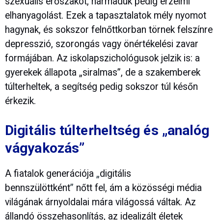
szexuális erőszakot, harmaduk pedig érzelmi
elhanyagolást. Ezek a tapasztalatok mély nyomot
hagynak, és sokszor felnőttkorban törnek felszínre
depresszió, szorongás vagy önértékelési zavar
formájában. Az iskolapszichológusok jelzik is: a
gyerekek állapota „siralmas”, de a szakemberek
túlterheltek, a segítség pedig sokszor túl későn
érkezik.
Digitális túlterheltség és „analóg
vágyakozás”
A fiatalok generációja
„
digitális
bennszülöttként
”
nőtt fel, ám a közösségi média
világának árnyoldalai mára világossá váltak. Az
állandó összehasonlítás, az idealizált életek