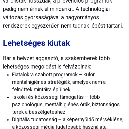
várólisták hosszúak, a prevenciós programok
pedig nem érnek el mindenkit. A technológiai
változás gyorsaságával a hagyományos
rendszerek egyszerűen nem tudnak lépést tartani.
Lehetséges kiutak
Bár a helyzet aggasztó, a szakemberek több
lehetséges megoldást is felvázolnak:
Fiatalokra szabott programok – külön
mentálhigiénés stratégiák, amelyek nem a
felnőttek mintáira épülnek.
Iskolai és közösségi támogatás – több
pszichológus, mentálhigiénés órák, biztonságos
terek a beszélgetéshez.
Digitális tudatosság – a képernyőidő mérséklése,
a közösségi média tudatosabb használata.