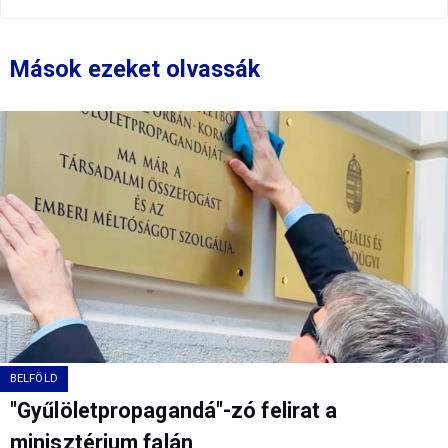
Mások ezeket olvassák
BELFÖLD
"Gyűlöletpropagandá"-zó felirat a
minisztérium falán