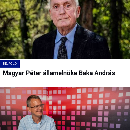
BELFÖLD
Magyar Péter államelnöke Baka András