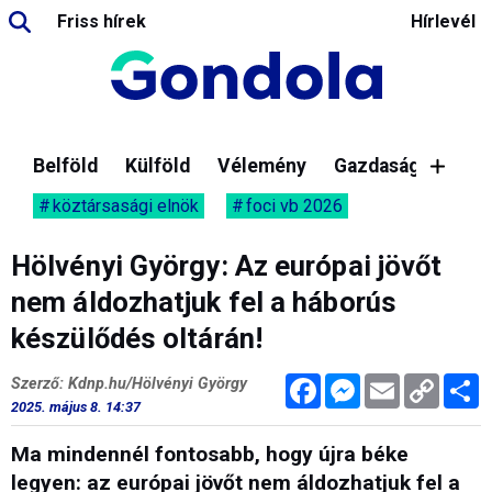
Friss hírek
Hírlevél
Belföld
Külföld
Vélemény
Gazdaság
köztársasági elnök
foci vb 2026
Hölvényi György: Az európai jövőt
nem áldozhatjuk fel a háborús
készülődés oltárán!
Facebook
Messenger
Email
Copy
M
Szerző: Kdnp.hu/Hölvényi György
Link
2025. május 8. 14:37
Ma mindennél fontosabb, hogy újra béke
legyen: az európai jövőt nem áldozhatjuk fel a