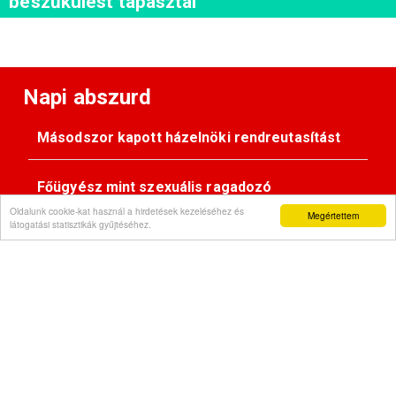
beszűkülést tapasztal
Napi abszurd
Másodszor kapott házelnöki rendreutasítást
Főügyész mint szexuális ragadozó
Oldalunk cookie-kat használ a hirdetések kezeléséhez és
Megértettem
látogatási statisztikák gyűjtéséhez.
Pimasz önkényúr
Kövessen minket: