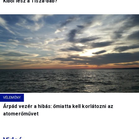
Kiből lesz a Tisza-báb?
VÉLEMÉNY
Árpád vezér a hibás: őmiatta kell korlátozni az
atomerőművet