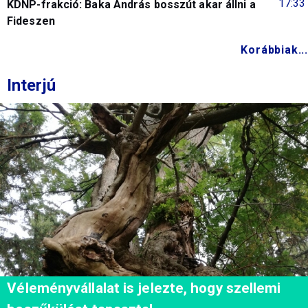
17:33
KDNP-frakció: Baka András bosszút akar állni a
Fideszen
Korábbiak...
Interjú
Véleményvállalat is jelezte, hogy szellemi