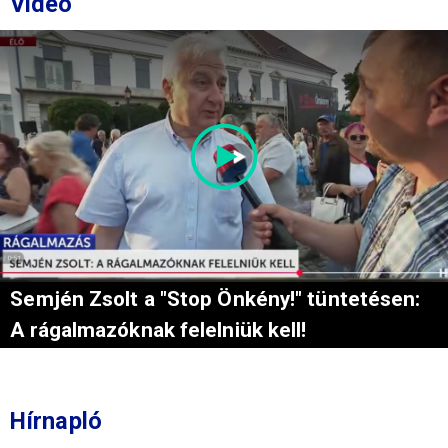
Videó
Semjén Zsolt a "Stop Önkény!" tüntetésen:
A rágalmazóknak felelniük kell!
Hírnapló