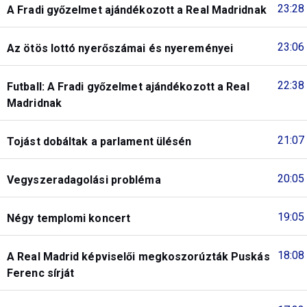
23:28
A Fradi győzelmet ajándékozott a Real Madridnak
23:06
Az ötös lottó nyerőszámai és nyereményei
22:38
Futball: A Fradi győzelmet ajándékozott a Real
Madridnak
21:07
Tojást dobáltak a parlament ülésén
20:05
Vegyszeradagolási probléma
19:05
Négy templomi koncert
18:08
A Real Madrid képviselői megkoszorúzták Puskás
Ferenc sírját