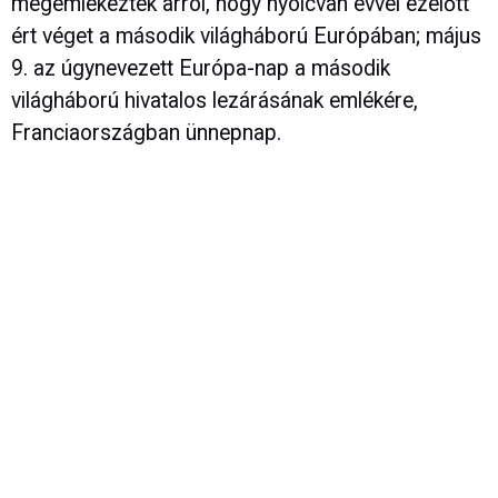
megemlékeztek arról, hogy nyolcvan évvel ezelőtt
ért véget a második világháború Európában; május
9. az úgynevezett Európa-nap a második
világháború hivatalos lezárásának emlékére,
Franciaországban ünnepnap.