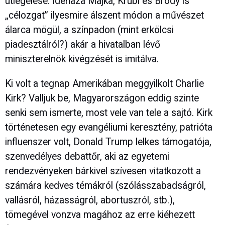
ütlegelése. Idehaza Majka, Krúbi és Bródy is
„célozgat” ilyesmire álszent módon a művészet
álarca mögül, a színpadon (mint erkölcsi
piadesztálról?) akár a hivatalban lévő
miniszterelnök kivégzését is imitálva.
Ki volt a tegnap Amerikában meggyilkolt Charlie
Kirk? Valljuk be, Magyarországon eddig szinte
senki sem ismerte, most vele van tele a sajtó. Kirk
történetesen egy evangéliumi keresztény, patrióta
influenszer volt, Donald Trump lelkes támogatója,
szenvedélyes debattőr, aki az egyetemi
rendezvényeken bárkivel szívesen vitatkozott a
számára kedves témákról (szólásszabadságról,
vallásról, házasságról, abortuszról, stb.),
tömegével vonzva magához az erre kiéhezett