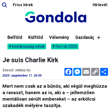
Friss hírek
Hírlevél
Belföld
Külföld
Vélemény
Gazdaság
köztársasági elnök
foci vb 2026
Je suis Charlie Kirk
Facebook
Messenger
Email
Copy
M
Szerző: mkdsz.hu
Link
2025. szeptember 11. 20:05
Mert nem csak az a bűnös, aki végül meghúzza
a ravaszt, hanem az is, aki a – jellemzően
mentálisan sérült embereket – az erkölcsi
szakadék mélyére taszítja.