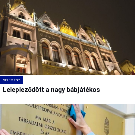
VÉLEMÉNY
Lelepleződött a nagy bábjátékos