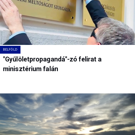
BELFÖLD
"Gyűlöletpropagandá"-zó felirat a
minisztérium falán