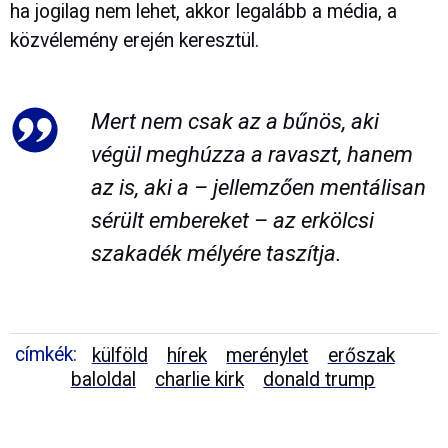
ha jogilag nem lehet, akkor legalább a média, a
közvélemény erején keresztül.
Mert nem csak az a bűnös, aki
végül meghúzza a ravaszt, hanem
az is, aki a – jellemzően mentálisan
sérült embereket – az erkölcsi
szakadék mélyére taszítja.
címkék:
külföld
hírek
merénylet
erőszak
baloldal
charlie kirk
donald trump