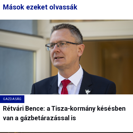
Mások ezeket olvassák
GAZDASÁG
Rétvári Bence: a Tisza-kormány késésben
van a gázbetárazással is