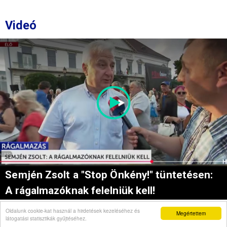
Videó
Semjén Zsolt a "Stop Önkény!" tüntetésen:
A rágalmazóknak felelniük kell!
Oldalunk cookie-kat használ a hirdetések kezeléséhez és
Megértettem
látogatási statisztikák gyűjtéséhez.