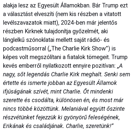
alakja lesz az Egyesült Államokban. Bár Trump ezt
a választást elveszíti (nem kis részben a vitatott
levélszavazatok miatt), 2024-ben már jelentős
részben Kirknek tulajdonítja győzelmét, aki
lánglelkű szónoklatai mellett saját rádió- és
podcastműsorral („The Charlie Kirk Show”) is
képes volt megszólítani a fiatalok tömegeit. Trump
kevés emberről nyilatkozott ennyire pozitívan: „
A
nagy, sőt legendás Charlie Kirk meghalt. Senki sem
értette és ismerte jobban az Egyesült Államok
ifjúságának szívét, mint Charlie. Őt mindenki
szerette és csodálta, különösen én, és most már
nincs többé közöttünk. Melaniával együtt őszinte
részvétünket fejezzük ki gyönyörű feleségének,
Erikának és családjának. Charlie, szeretünk!”