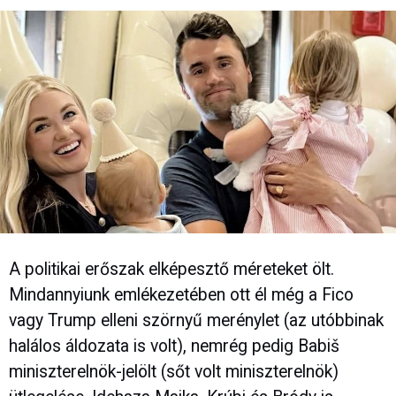
A politikai erőszak elképesztő méreteket ölt.
Mindannyiunk emlékezetében ott él még a Fico
vagy Trump elleni szörnyű merénylet (az utóbbinak
halálos áldozata is volt), nemrég pedig Babiš
miniszterelnök-jelölt (sőt volt miniszterelnök)