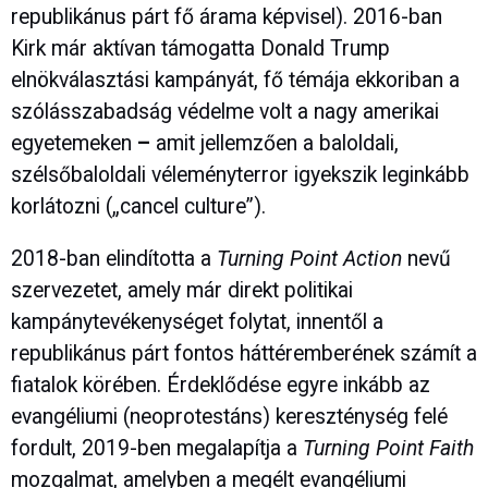
republikánus párt fő árama képvisel). 2016-ban
Kirk már aktívan támogatta Donald Trump
elnökválasztási kampányát, fő témája ekkoriban a
szólásszabadság védelme volt a nagy amerikai
egyetemeken
–
amit jellemzően a baloldali,
szélsőbaloldali véleményterror igyekszik leginkább
korlátozni („cancel culture”).
2018-ban elindította a
Turning Point Action
nevű
szervezetet, amely már direkt politikai
kampánytevékenységet folytat, innentől a
republikánus párt fontos háttéremberének számít a
fiatalok körében. Érdeklődése egyre inkább az
evangéliumi (neoprotestáns) kereszténység felé
fordult, 2019-ben megalapítja a
Turning Point Faith
mozgalmat, amelyben a megélt evangéliumi