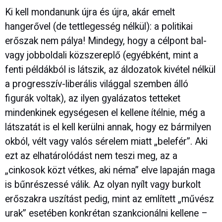
Ki kell mondanunk újra és újra, akár emelt
hangerővel (de tettlegesség nélkül): a politikai
erőszak nem pálya! Mindegy, hogy a célpont bal-
vagy jobboldali közszereplő (egyébként, mint a
fenti példákból is látszik, az áldozatok kivétel nélkül
a progresszív-liberális világgal szemben álló
figurák voltak), az ilyen gyalázatos tetteket
mindenkinek egységesen el kellene ítélnie, még a
látszatát is el kell kerülni annak, hogy ez bármilyen
okból, vélt vagy valós sérelem miatt „belefér”. Aki
ezt az elhatárolódást nem teszi meg, az a
„cinkosok közt vétkes, aki néma” elve lapaján maga
is bűnrészessé válik. Az olyan nyílt vagy burkolt
erőszakra uszítást pedig, mint az említett „művész
urak” esetében konkrétan szankcionálni kellene –