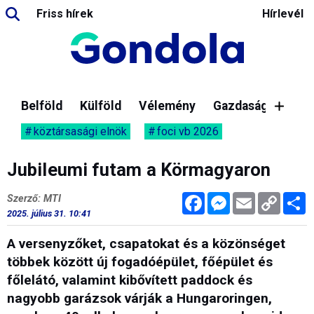
Friss hírek
Hírlevél
Belföld
Külföld
Vélemény
Gazdaság
köztársasági elnök
foci vb 2026
Jubileumi futam a Körmagyaron
Facebook
Messenger
Email
Copy
M
Szerző: MTI
Link
2025. július 31. 10:41
A versenyzőket, csapatokat és a közönséget
többek között új fogadóépület, főépület és
főlelátó, valamint kibővített paddock és
nagyobb garázsok várják a Hungaroringen,