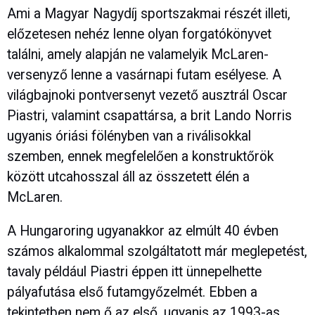
Ami a Magyar Nagydíj sportszakmai részét illeti,
előzetesen nehéz lenne olyan forgatókönyvet
találni, amely alapján ne valamelyik McLaren-
versenyző lenne a vasárnapi futam esélyese. A
világbajnoki pontversenyt vezető ausztrál Oscar
Piastri, valamint csapattársa, a brit Lando Norris
ugyanis óriási fölényben van a riválisokkal
szemben, ennek megfelelően a konstruktőrök
között utcahosszal áll az összetett élén a
McLaren.
A Hungaroring ugyanakkor az elmúlt 40 évben
számos alkalommal szolgáltatott már meglepetést,
tavaly például Piastri éppen itt ünnepelhette
pályafutása első futamgyőzelmét. Ebben a
tekintetben nem ő az első, ugyanis az 1993-as