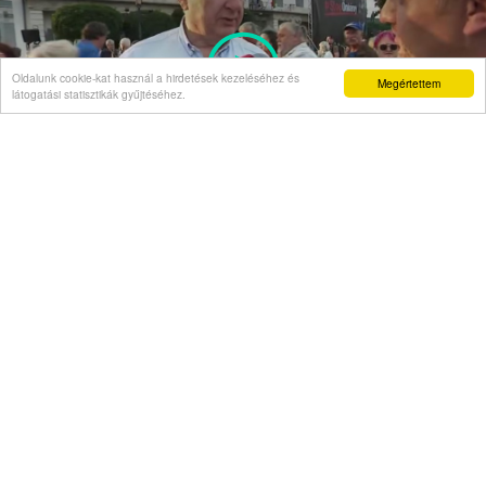
Oldalunk cookie-kat használ a hirdetések kezeléséhez és
Megértettem
látogatási statisztikák gyűjtéséhez.
Semjén Zsolt a "Stop Önkény!" tüntetésen:
A rágalmazóknak felelniük kell!
Hírnapló
22:47
Labdarúgó NB I - A Felcsút megverte az MTK-t
20:03
Újabb erdélyi megyékben vezettek be forgalom-