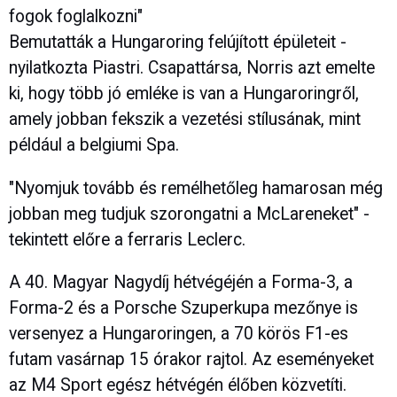
fogok foglalkozni"
Bemutatták a Hungaroring felújított épületeit -
nyilatkozta Piastri. Csapattársa, Norris azt emelte
ki, hogy több jó emléke is van a Hungaroringről,
amely jobban fekszik a vezetési stílusának, mint
például a belgiumi Spa.
"Nyomjuk tovább és remélhetőleg hamarosan még
jobban meg tudjuk szorongatni a McLareneket" -
tekintett előre a ferraris Leclerc.
A 40. Magyar Nagydíj hétvégéjén a Forma-3, a
Forma-2 és a Porsche Szuperkupa mezőnye is
versenyez a Hungaroringen, a 70 körös F1-es
futam vasárnap 15 órakor rajtol. Az eseményeket
az M4 Sport egész hétvégén élőben közvetíti.