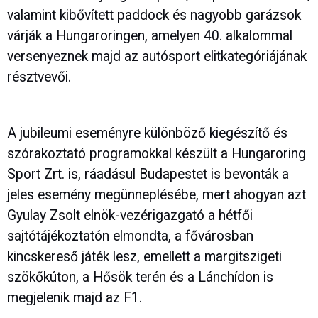
valamint kibővített paddock és nagyobb garázsok
várják a Hungaroringen, amelyen 40. alkalommal
versenyeznek majd az autósport elitkategóriájának
résztvevői.
A jubileumi eseményre különböző kiegészítő és
szórakoztató programokkal készült a Hungaroring
Sport Zrt. is, ráadásul Budapestet is bevonták a
jeles esemény megünneplésébe, mert ahogyan azt
Gyulay Zsolt elnök-vezérigazgató a hétfői
sajtótájékoztatón elmondta, a fővárosban
kincskereső játék lesz, emellett a margitszigeti
szökőkúton, a Hősök terén és a Lánchídon is
megjelenik majd az F1.