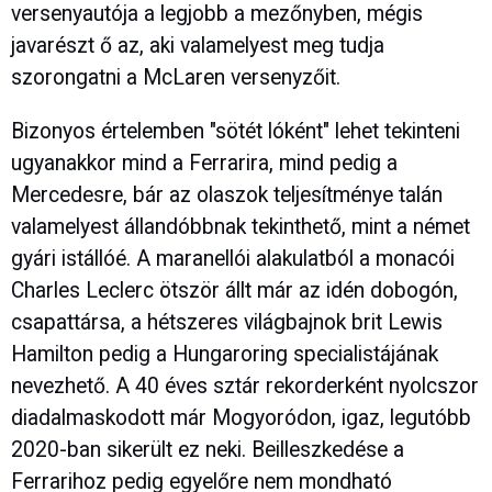
versenyautója a legjobb a mezőnyben, mégis
javarészt ő az, aki valamelyest meg tudja
szorongatni a McLaren versenyzőit.
Bizonyos értelemben "sötét lóként" lehet tekinteni
ugyanakkor mind a Ferrarira, mind pedig a
Mercedesre, bár az olaszok teljesítménye talán
valamelyest állandóbbnak tekinthető, mint a német
gyári istállóé. A maranellói alakulatból a monacói
Charles Leclerc ötször állt már az idén dobogón,
csapattársa, a hétszeres világbajnok brit Lewis
Hamilton pedig a Hungaroring specialistájának
nevezhető. A 40 éves sztár rekorderként nyolcszor
diadalmaskodott már Mogyoródon, igaz, legutóbb
2020-ban sikerült ez neki. Beilleszkedése a
Ferrarihoz pedig egyelőre nem mondható