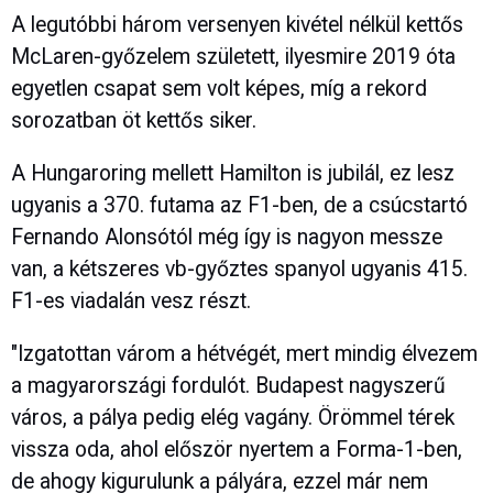
A legutóbbi három versenyen kivétel nélkül kettős
McLaren-győzelem született, ilyesmire 2019 óta
egyetlen csapat sem volt képes, míg a rekord
sorozatban öt kettős siker.
A Hungaroring mellett Hamilton is jubilál, ez lesz
ugyanis a 370. futama az F1-ben, de a csúcstartó
Fernando Alonsótól még így is nagyon messze
van, a kétszeres vb-győztes spanyol ugyanis 415.
F1-es viadalán vesz részt.
"Izgatottan várom a hétvégét, mert mindig élvezem
a magyarországi fordulót. Budapest nagyszerű
város, a pálya pedig elég vagány. Örömmel térek
vissza oda, ahol először nyertem a Forma-1-ben,
de ahogy kigurulunk a pályára, ezzel már nem