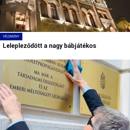
VÉLEMÉNY
Lelepleződött a nagy bábjátékos