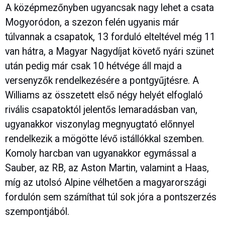
A középmezőnyben ugyancsak nagy lehet a csata
Mogyoródon, a szezon felén ugyanis már
túlvannak a csapatok, 13 forduló elteltével még 11
van hátra, a Magyar Nagydíjat követő nyári szünet
után pedig már csak 10 hétvége áll majd a
versenyzők rendelkezésére a pontgyűjtésre. A
Williams az összetett első négy helyét elfoglaló
rivális csapatoktól jelentős lemaradásban van,
ugyanakkor viszonylag megnyugtató előnnyel
rendelkezik a mögötte lévő istállókkal szemben.
Komoly harcban van ugyanakkor egymással a
Sauber, az RB, az Aston Martin, valamint a Haas,
míg az utolsó Alpine vélhetően a magyarországi
fordulón sem számíthat túl sok jóra a pontszerzés
szempontjából.