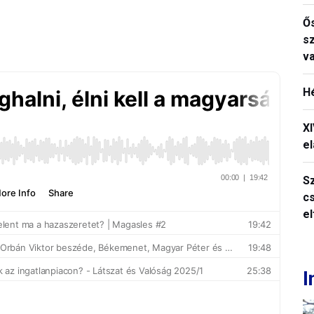
Ős
s
v
H
X
el
S
c
e
I