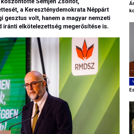
 köszöntötte Semjén Zsoltot,
Ár
ttesét, a Kereszténydemokrata Néppárt
k
gi gesztus volt, hanem a magyar nemzeti
iránti elkötelezettség megerősítése is.
E