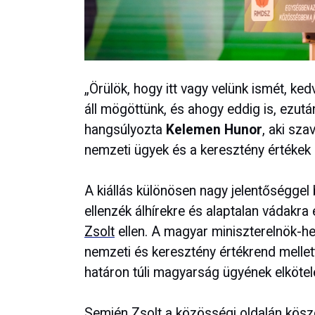
„Örülök, hogy itt vagy velünk ismét, ke
áll mögöttünk, és ahogy eddig is, ezutá
hangsúlyozta
Kelemen Hunor
, aki sza
nemzeti ügyek és a keresztény értékek me
A kiállás különösen nagy jelentőséggel b
ellenzék álhírekre és alaptalan vádakra 
Zsolt
ellen. A magyar miniszterelnök-he
nemzeti és keresztény értékrend mellett
határon túli magyarság ügyének elköte
Semjén Zsolt a közösségi oldalán kös