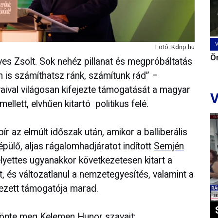
Fotó: Kdnp.hu
Ön
dves Zsolt. Sok nehéz pillanat és megpróbáltatás
n is számíthatsz ránk, számítunk rád” –
vaival világosan kifejezte támogatását a magyar
V
llett, elvhűen kitartó politikus felé.
ír az elmúlt időszak után, amikor a balliberális
épülő, aljas rágalomhadjáratot indított
Semjén
lyettes ugyanakkor következetesen kitart a
, és változatlanul a nemzetegyesítés, valamint a
lezett támogatója marad.
zönte meg Kelemen Hunor szavait: