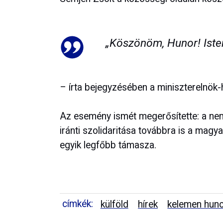
„Köszönöm, Hunor! Iste
– írta bejegyzésében a miniszterelnök-h
Az esemény ismét megerősítette: a ne
iránti szolidaritása továbbra is a mag
egyik legfőbb támasza.
címkék:
külföld
hírek
kelemen hun