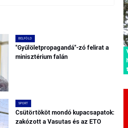
BELFÖLD
"Gyűlöletpropagandá"-zó felirat a
minisztérium falán
SPORT
Csütörtököt mondó kupacsapatok:
zakózott a Vasutas és az ETO