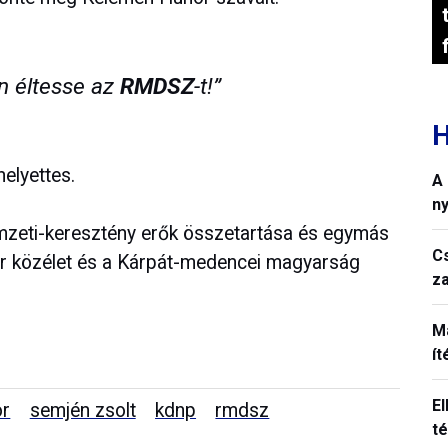
n éltesse az
RMDSZ
-t!”
H
elyettes.
A
n
mzeti-keresztény erők összetartása és egymás
C
yar közélet és a Kárpát-medencei magyarság
z
M
í
El
or
semjén zsolt
kdnp
rmdsz
t