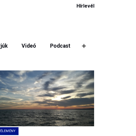
Hírlevél
rjúk
Videó
Podcast
ztás
VÉLEMÉNY