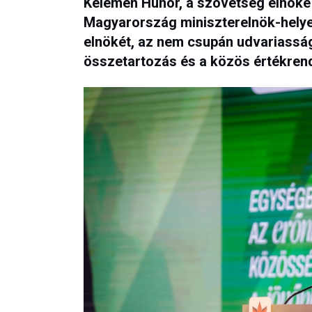
Kelemen Hunor, a szövetség elnöke
Magyarország miniszterelnök-helye
elnökét, az nem csupán udvariassá
összetartozás és a közös értékrend 