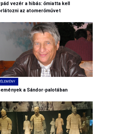
pád vezér a hibás: őmiatta kell
orlátozni az atomerőművet
VÉLEMÉNY
semények a Sándor-palotában