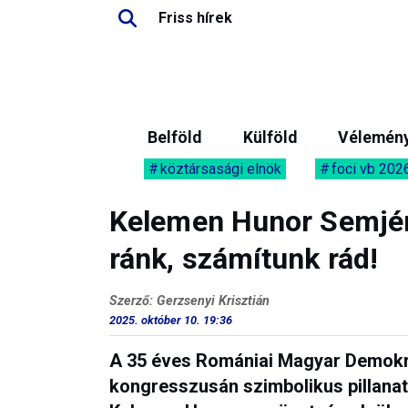
Friss hírek
Belföld
Külföld
Vélemén
köztársasági elnök
foci vb 202
Kelemen Hunor Semjén
ránk, számítunk rád!
Szerző: Gerzsenyi Krisztián
2025. október 10. 19:36
A 35 éves Romániai Magyar Demok
kongresszusán szimbolikus pillanat