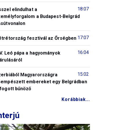
18:07
szel elindulhat a
zemélyforgalom a Budapest-Belgrád
asútvonalon
17:07
étrétország fesztivál az Őrségben
16:04
IV. Leó pápa a hagyományok
árulásáról
15:02
zerbiából Magyarországra
sempészett embereket egy Belgrádban
lfogott bűnöző
Korábbiak...
nterjú