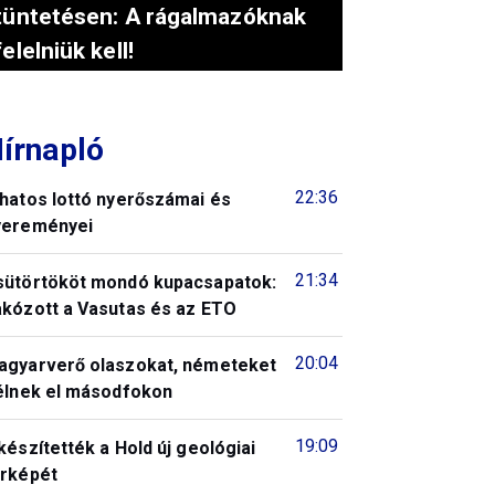
tüntetésen: A rágalmazóknak
felelniük kell!
írnapló
22:36
 hatos lottó nyerőszámai és
yereményei
21:34
sütörtököt mondó kupacsapatok:
akózott a Vasutas és az ETO
20:04
agyarverő olaszokat, németeket
télnek el másodfokon
19:09
készítették a Hold új geológiai
érképét