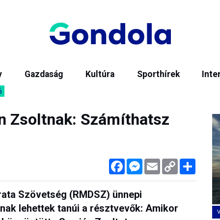
y
Gazdaság
Kultúra
Sporthírek
Inte
6
 Zsoltnak: Számíthatsz
Facebook
Messenger
Email
Copy
Megos
Link
rata Szövetség (RMDSZ) ünnepi
nak lehettek tanúi a résztvevők: Amikor