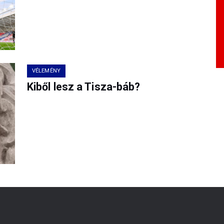
VÉLEMÉNY
Kiből lesz a Tisza-báb?