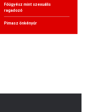
Főügyész mint szexuális
ragadozó
Pimasz önkényúr