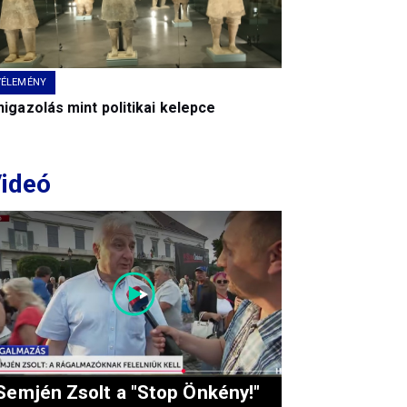
VÉLEMÉNY
igazolás mint politikai kelepce
ideó
Semjén Zsolt a "Stop Önkény!"