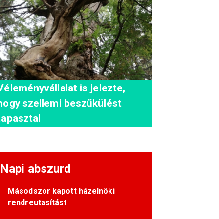
Véleményvállalat is jelezte,
hogy szellemi beszűkülést
tapasztal
Napi abszurd
Másodszor kapott házelnöki
rendreutasítást