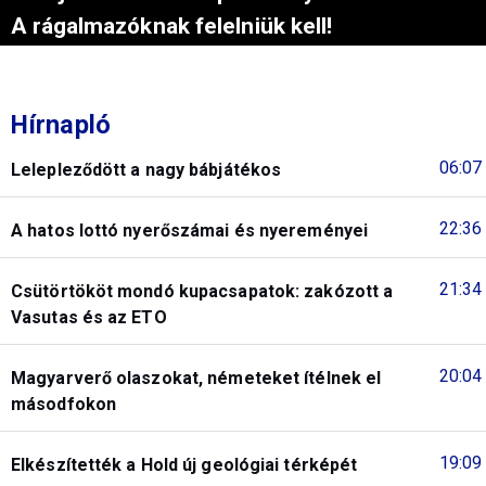
A rágalmazóknak felelniük kell!
Hírnapló
06:07
Lelepleződött a nagy bábjátékos
22:36
A hatos lottó nyerőszámai és nyereményei
21:34
Csütörtököt mondó kupacsapatok: zakózott a
Vasutas és az ETO
20:04
Magyarverő olaszokat, németeket ítélnek el
másodfokon
19:09
Elkészítették a Hold új geológiai térképét