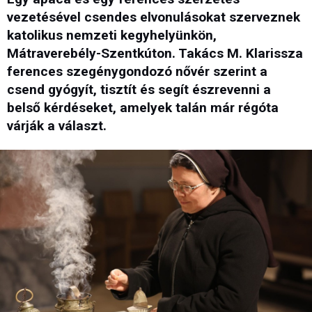
vezetésével csendes elvonulásokat szerveznek
katolikus nemzeti kegyhelyünkön,
Mátraverebély-Szentkúton. Takács M. Klarissza
ferences szegénygondozó nővér szerint a
csend gyógyít, tisztít és segít észrevenni a
belső kérdéseket, amelyek talán már régóta
várják a választ.