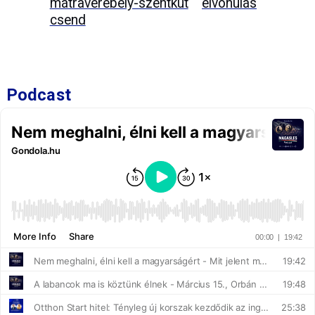
mátraverebély-szentkút
elvonulás
csend
Podcast