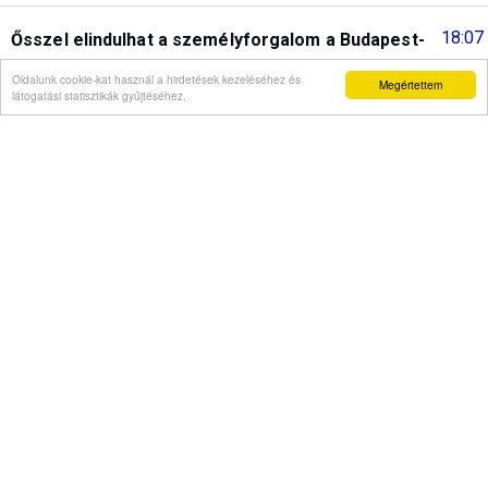
18:07
Ősszel elindulhat a személyforgalom a Budapest-
Belgrád vasútvonalon
Oldalunk cookie-kat használ a hirdetések kezeléséhez és
Megértettem
látogatási statisztikák gyűjtéséhez.
17:07
Hétrétország fesztivál az Őrségben
16:04
XIV. Leó pápa a hagyományok elárulásáról
Korábbiak...
Interjú