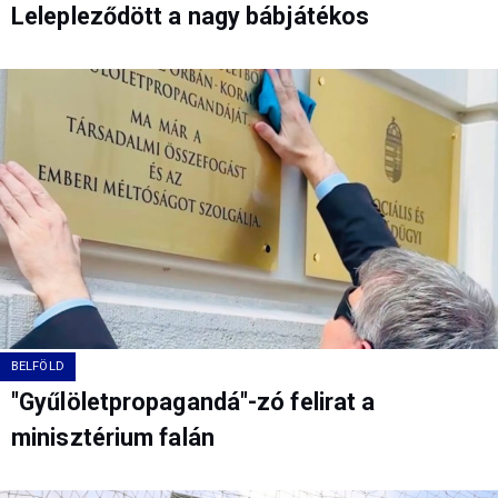
Lelepleződött a nagy bábjátékos
BELFÖLD
"Gyűlöletpropagandá"-zó felirat a
minisztérium falán