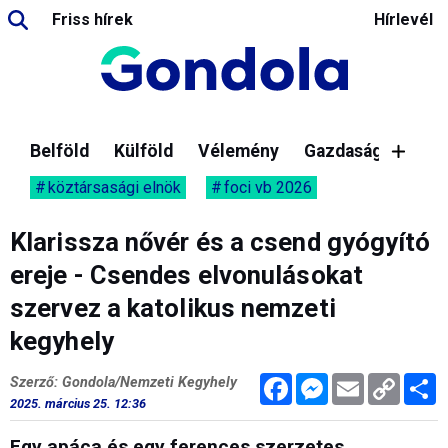
Friss hírek
Hírlevél
Belföld
Külföld
Vélemény
Gazdaság
köztársasági elnök
foci vb 2026
Klarissza nővér és a csend gyógyító
ereje - Csendes elvonulásokat
szervez a katolikus nemzeti
kegyhely
Facebook
Messenger
Email
Copy
M
Szerző: Gondola/Nemzeti Kegyhely
Link
2025. március 25. 12:36
Egy apáca és egy ferences szerzetes