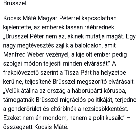
Brüsszel.
Kocsis Máté Magyar Péterrel kapcsolatban
kijelentette, az emberek lassan ráébrednek
„Brüsszel Péter nem az, akinek mutatja magát. Egy
nagy megtévesztés zajlik a baloldalon, amit
Manfred Weber vezényel, a kijelölt ember pedig
szolgai módon teljesíti minden elvárását.” A
frakcióvezető szerint a Tisza Párt ha helyzetbe
kerülne, teljesítené Brüsszel megszorító elvárásait.
„Velük átállna az ország a háborúpárti kórusba,
támogatnák Brüsszel migrációs politikáját, terjedne
a genderőrület és eltörölnék a rezsicsökkentést.
Ezeket nem én mondom, hanem a politikusaik.” –
összegzett Kocsis Máté.