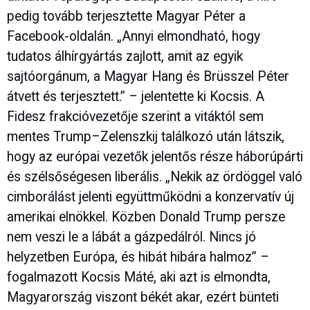
pedig tovább terjesztette Magyar Péter a
Facebook-oldalán. „Annyi elmondható, hogy
tudatos álhírgyártás zajlott, amit az egyik
sajtóorgánum, a Magyar Hang és Brüsszel Péter
átvett és terjesztett.” – jelentette ki Kocsis. A
Fidesz frakcióvezetője szerint a vitáktól sem
mentes Trump–Zelenszkij találkozó után látszik,
hogy az európai vezetők jelentős része háborúpárti
és szélsőségesen liberális. „Nekik az ördöggel való
cimborálást jelenti együttműködni a konzervatív új
amerikai elnökkel. Közben Donald Trump persze
nem veszi le a lábát a gázpedálról. Nincs jó
helyzetben Európa, és hibát hibára halmoz” –
fogalmazott Kocsis Máté, aki azt is elmondta,
Magyarország viszont békét akar, ezért bünteti