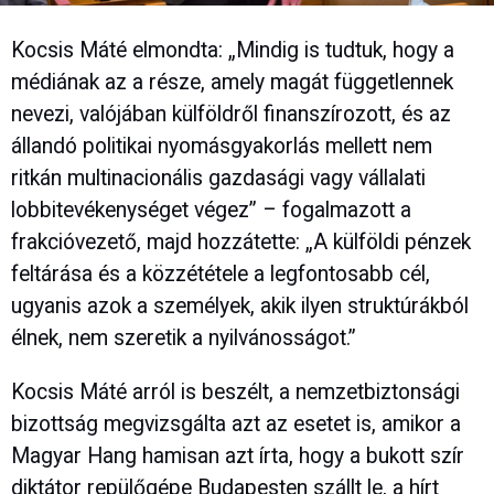
Kocsis Máté elmondta: „Mindig is tudtuk, hogy a
médiának az a része, amely magát függetlennek
nevezi, valójában külföldről finanszírozott, és az
állandó politikai nyomásgyakorlás mellett nem
ritkán multinacionális gazdasági vagy vállalati
lobbitevékenységet végez” – fogalmazott a
frakcióvezető, majd hozzátette: „A külföldi pénzek
feltárása és a közzététele a legfontosabb cél,
ugyanis azok a személyek, akik ilyen struktúrákból
élnek, nem szeretik a nyilvánosságot.”
Kocsis Máté arról is beszélt, a nemzetbiztonsági
bizottság megvizsgálta azt az esetet is, amikor a
Magyar Hang hamisan azt írta, hogy a bukott szír
diktátor repülőgépe Budapesten szállt le, a hírt