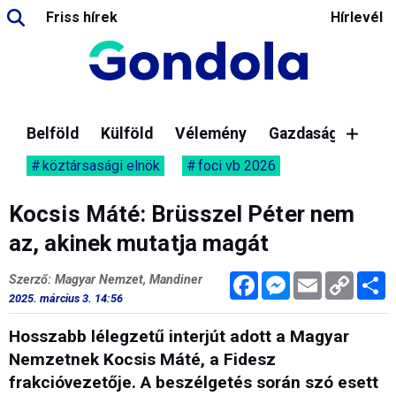
Friss hírek
Hírlevél
Belföld
Külföld
Vélemény
Gazdaság
köztársasági elnök
foci vb 2026
Kocsis Máté: Brüsszel Péter nem
az, akinek mutatja magát
Facebook
Messenger
Email
Copy
M
Szerző: Magyar Nemzet, Mandiner
Link
2025. március 3. 14:56
Hosszabb lélegzetű interjút adott a Magyar
Nemzetnek Kocsis Máté, a Fidesz
frakcióvezetője. A beszélgetés során szó esett