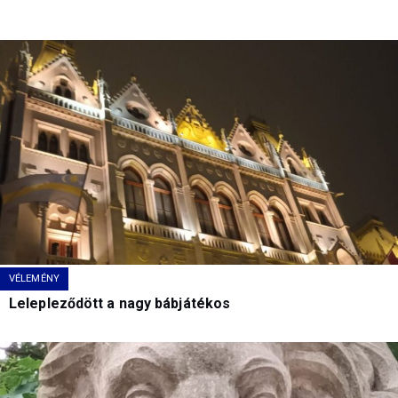
VÉLEMÉNY
Lelepleződött a nagy bábjátékos