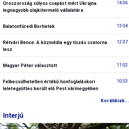
14:06
Oroszország súlyos csapást mért Ukrajna
legnagyobb olajkitermelő vállalatára
13:04
Balatonfüredi Borhetek
12:07
Rétvári Bence: A közmédia egy tiszás csatorna
lesz
11:02
Magyar Péter választott
10:03
Felbecsülhetetlen értékű honfoglaláskori
leletegyüttes került elő Pest vármegyében
Korábbiak...
Interjú