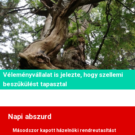
Véleményvállalat is jelezte, hogy szellemi
beszűkülést tapasztal
Napi abszurd
Másodszor kapott házelnöki rendreutasítást