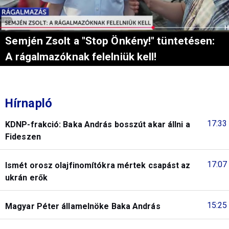
Semjén Zsolt a "Stop Önkény!" tüntetésen:
A rágalmazóknak felelniük kell!
Hírnapló
17:33
KDNP-frakció: Baka András bosszút akar állni a
Fideszen
17:07
Ismét orosz olajfinomítókra mértek csapást az
ukrán erők
15:25
Magyar Péter államelnöke Baka András