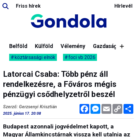
Friss hírek
Hírlevél
Belföld
Külföld
Vélemény
Gazdaság
köztársasági elnök
foci vb 2026
Latorcai Csaba: Több pénz áll
rendelkezésre, a Főváros mégis
pénzügyi csődhelyzetről beszél
Facebook
Messenger
Email
Copy
M
Szerző: Gerzsenyi Krisztián
Link
2025. június 17. 20:08
Budapest azonnali jogvédelmet kapott, a
Magyar Államkincstárnak vissza kell utalnia az