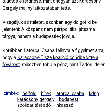
tudatos elferdítése, mint ahogyan azt Karácsony
Gergely mai nyilatkozatában tette.
Vizsgáljuk az ítéletet, azonban egy dolgot ki kell
jelenteni: A közpénz nem pártpolitikai játszma
tárgya, hanem a budapestiek jövője.
Korábban Latorcai Csaba felhívta a figyelmet arra,
hogy a
Karácsony-Tisza koalíció csődbe vitte a
fővárost
, miközben több a pénz, mint Tarlós idején.
címkék:
belföld
hírek
latorcai csaba
kdnp
karácsony gergely
budapest
szolidaritási adó
inkasszó