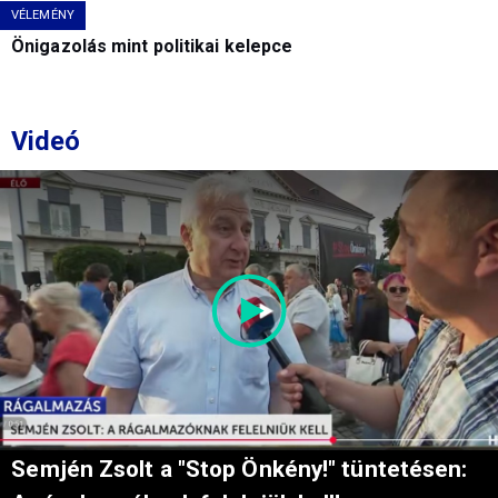
VÉLEMÉNY
Önigazolás mint politikai kelepce
Videó
Semjén Zsolt a "Stop Önkény!" tüntetésen: