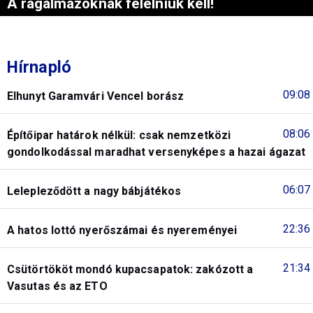
A rágalmazóknak felelniük kell!
Hírnapló
09:08
Elhunyt Garamvári Vencel borász
08:06
Építőipar határok nélkül: csak nemzetközi
gondolkodással maradhat versenyképes a hazai ágazat
06:07
Lelepleződött a nagy bábjátékos
22:36
A hatos lottó nyerőszámai és nyereményei
21:34
Csütörtököt mondó kupacsapatok: zakózott a
Vasutas és az ETO