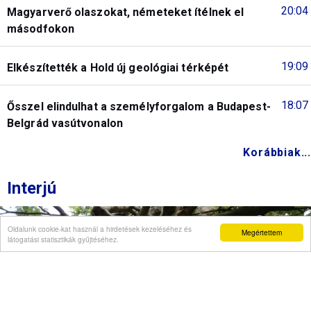
20:04
Magyarverő olaszokat, németeket ítélnek el
másodfokon
19:09
Elkészítették a Hold új geológiai térképét
18:07
Ősszel elindulhat a személyforgalom a Budapest-
Belgrád vasútvonalon
Korábbiak...
Interjú
Oldalunk cookie-kat használ a hirdetések kezeléséhez és
Megértettem
látogatási statisztikák gyűjtéséhez.