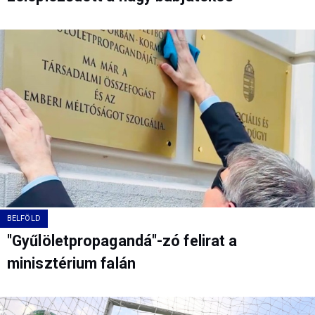
BELFÖLD
"Gyűlöletpropagandá"-zó felirat a
minisztérium falán