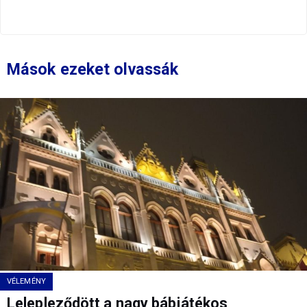
Mások ezeket olvassák
VÉLEMÉNY
Lelepleződött a nagy bábjátékos