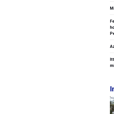
M
F
ho
P
A
It
mi
I