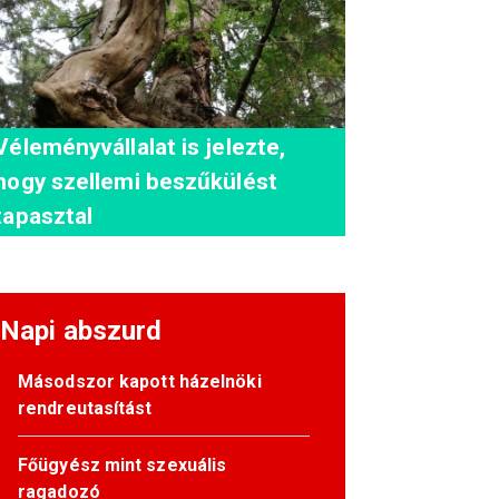
Véleményvállalat is jelezte,
hogy szellemi beszűkülést
tapasztal
Napi abszurd
Másodszor kapott házelnöki
rendreutasítást
Főügyész mint szexuális
ragadozó