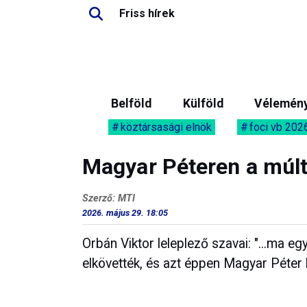
Friss hírek
Belföld
Külföld
Vélemén
köztársasági elnök
foci vb 202
Magyar Péteren a múlt
Szerző: MTI
2026. május 29. 18:05
Orbán Viktor leleplező szavai: "...ma e
elkövették, és azt éppen Magyar Péter k