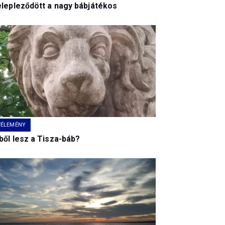
elepleződött a nagy bábjátékos
VÉLEMÉNY
ből lesz a Tisza-báb?