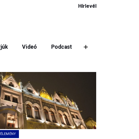
Hírlevél
rjúk
Videó
Podcast
ztás
VÉLEMÉNY