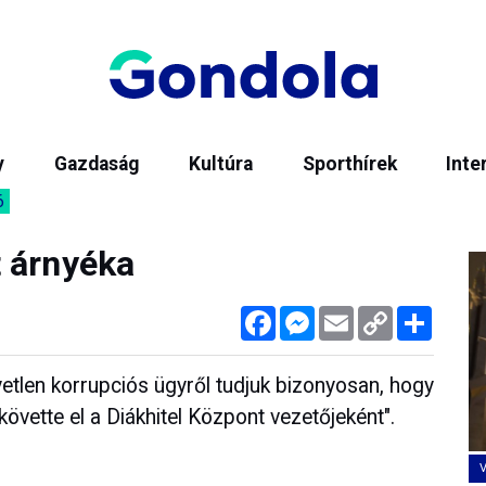
y
Gazdaság
Kultúra
Sporthírek
Inte
6
 árnyéka
Facebook
Messenger
Email
Copy
Megos
Link
gyetlen korrupciós ügyről tudjuk bizonyosan, hogy
övette el a Diákhitel Központ vezetőjeként".