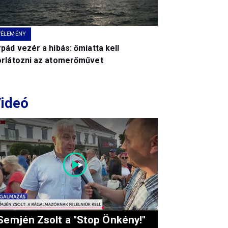
VÉLEMÉNY
pád vezér a hibás: őmiatta kell
orlátozni az atomerőművet
ideó
Semjén Zsolt a "Stop Önkény!"