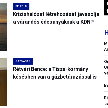
BELFÖLD
Krízishálózat létrehozását javasolja
a várandós édesanyáknak a KDNP
H
M
A
O
GAZDASÁG
U
Rétvári Bence: a Tisza-kormány
vá
késésben van a gázbetárazással is
B
R
ti