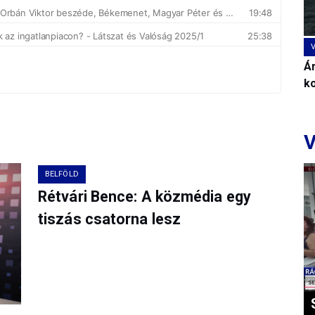
Ár
k
V
BELFÖLD
Rétvári Bence: A közmédia egy
tiszás csatorna lesz