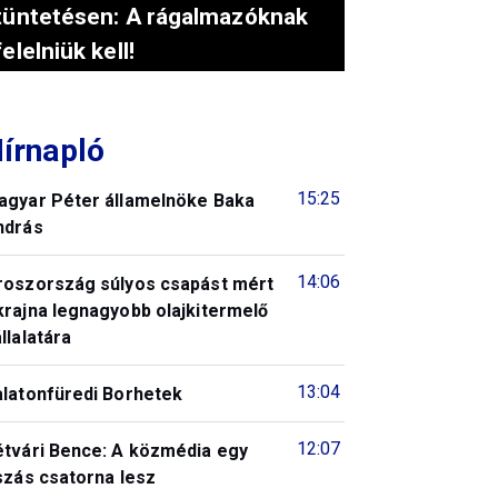
tüntetésen: A rágalmazóknak
felelniük kell!
írnapló
15:25
agyar Péter államelnöke Baka
ndrás
14:06
roszország súlyos csapást mért
krajna legnagyobb olajkitermelő
llalatára
13:04
alatonfüredi Borhetek
12:07
étvári Bence: A közmédia egy
szás csatorna lesz