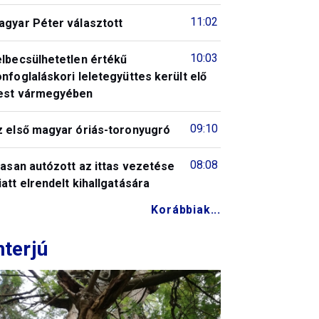
11:02
agyar Péter választott
10:03
elbecsülhetetlen értékű
nfoglaláskori leletegyüttes került elő
est vármegyében
09:10
z első magyar óriás-toronyugró
08:08
tasan autózott az ittas vezetése
att elrendelt kihallgatására
Korábbiak...
nterjú